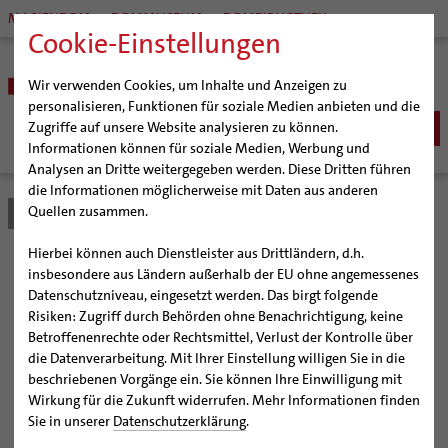
MARIENDOM
DOMMUSEUM
DOMBIBLIOTHEK
Cookie-Einstellungen
Wir verwenden Cookies, um Inhalte und Anzeigen zu
personalisieren, Funktionen für soziale Medien anbieten und die
Zugriffe auf unsere Website analysieren zu können.
Informationen können für soziale Medien, Werbung und
Analysen an Dritte weitergegeben werden. Diese Dritten führen
BISTUM
die Informationen möglicherweise mit Daten aus anderen
Quellen zusammen.
Bistum Hildesheim
Bistum
Nachrichten
Artikel
Bischöfe
Organisation
Bischof Dr. Heiner Wilmer SCJ
Hierbei können auch Dienstleister aus Drittländern, d.h.
Pfarrgemeinden
Weihbischof Dr. Martin Marahrens
Generalvikariat
Bischof Wilmer: „Wir haben
insbesondere aus Ländern außerhalb der EU ohne angemessenes
Datenschutzniveau, eingesetzt werden. Das birgt folgende
Hildesheimer Dom
Bischof em. Norbert Trelle
Gremien
den Auftrag, die Schöpfung
Risiken: Zugriff durch Behörden ohne Benachrichtigung, keine
Wallfahrten | Pilgern
Weihbischof em. Bongartz
Diözesangericht
Virtueller Rundgang durch den Dom
Betroffenenrechte oder Rechtsmittel, Verlust der Kontrolle über
zu bewahren“
Veranstaltungen
Weihbischof em. Schwerdtfeger
Gemeindegremien
Tausendjähriger Rosenstock
Termine Wallfahrten und Pilgern
die Datenverarbeitung. Mit Ihrer Einstellung willigen Sie in die
beschriebenen Vorgänge ein. Sie können Ihre Einwilligung mit
Strategieprozess
Weihbischof em. Koitz
Die Hildesheimer Dommusik
Jakobswege im Bistum Hildesheim
Wirkung für die Zukunft widerrufen. Mehr Informationen finden
Bistum Hildesheim hat jetzt ein interdisziplinäres
Jugend
Bischof em. Dr. Wüstenberg
Sie in unserer
Datenschutzerklärung
.
Umweltteam
Geschichte des Bistums
Sedisvakanz
Newsletter für Ministrantinnen und Ministranten