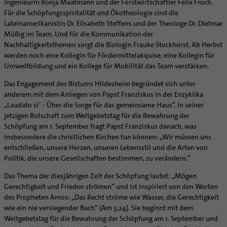
Ingenieurin Ronja Maatmann und der Forstwirtschaftler Felix Froch.
Für die Schöpfungsspiritalität und Ökotheologie sind die
Lateinamerikanistin Dr. Elisabeth Steffens und der Theologe Dr. Dietmar
Müßig im Team. Und für die Kommunikation der
Nachhaltigkeitsthemen sorgt die Biologin Frauke Stockhorst. Ab Herbst
werden noch eine Kollegin für Fördermittelakquise, eine Kollegin für
Umweltbildung und ein Kollege für Mobilität das Team verstärken.
Das Engagement des Bistums Hildesheim begründet sich unter
anderem mit dem Anliegen von Papst Franziskus in der Enzyklika
„Laudato si´ - Über die Sorge für das gemeinsame Haus“. In seiner
jetzigen Botschaft zum Weltgebetstag für die Bewahrung der
Schöpfung am 1. September fragt Papst Franziskus danach, was
insbesondere die christlichen Kirchen tun können: „Wir müssen uns
entschließen, unsere Herzen, unseren Lebensstil und die Arten von
Politik, die unsere Gesellschaften bestimmen, zu verändern.“
Das Thema der diesjährigen Zeit der Schöpfung lautet: „Mögen
Gerechtigkeit und Frieden strömen“ und ist inspiriert von den Worten
des Propheten Amos: „Das Recht ströme wie Wasser, die Gerechtigkeit
wie ein nie versiegender Bach“ (Am 5,24). Sie beginnt mit dem
Weltgebetstag für die Bewahrung der Schöpfung am 1. September und