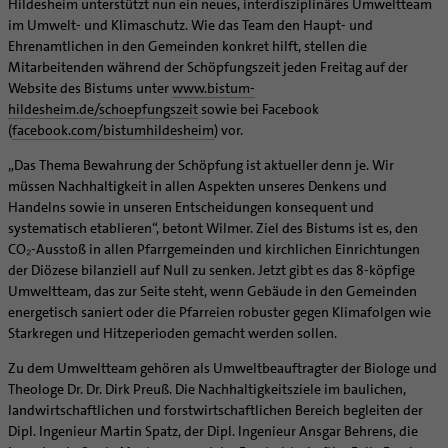
Hildesheim unterstützt nun ein neues, interdisziplinäres Umweltteam
Supervision
Ehe - Familie - Geschlechtergerechtigkeit
Veranstaltungen
im Umwelt- und Klimaschutz. Wie das Team den Haupt- und
Coaching
Ehrenamtlichen in den Gemeinden konkret hilft, stellen die
Kategoriale und Diakonale Seelsorge
Aufbrüche in der Kirche
Mitarbeitenden während der Schöpfungszeit jeden Freitag auf der
Notfall
Website des Bistums unter
www.bistum-
Ehrenamtliche
Polizei- und Feuerwehr
hildesheim.de/schoepfungszeit
sowie bei Facebook
KirchenZeitung online
(
facebook.com/bistumhildesheim
) vor.
Schule
Verwaltungsbeauftragte / Verwaltungsleitungen in
Gefängnisseelsorge
„Das Thema Bewahrung der Schöpfung ist aktueller denn je. Wir
Pfarrgemeinden
müssen Nachhaltigkeit in allen Aspekten unseres Denkens und
Segensorte
Handelns sowie in unseren Entscheidungen konsequent und
systematisch etablieren“, betont Wilmer. Ziel des Bistums ist es, den
CO₂-Ausstoß in allen Pfarrgemeinden und kirchlichen Einrichtungen
der Diözese bilanziell auf Null zu senken. Jetzt gibt es das 8-köpfige
Umweltteam, das zur Seite steht, wenn Gebäude in den Gemeinden
energetisch saniert oder die Pfarreien robuster gegen Klimafolgen wie
Starkregen und Hitzeperioden gemacht werden sollen.
Zu dem Umweltteam gehören als Umweltbeauftragter der Biologe und
Theologe Dr. Dr. Dirk Preuß. Die Nachhaltigkeitsziele im baulichen,
landwirtschaftlichen und forstwirtschaftlichen Bereich begleiten der
Dipl. Ingenieur Martin Spatz, der Dipl. Ingenieur Ansgar Behrens, die