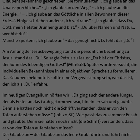
Glaubensbekenntnis geschrieben. Sie formulierten: „Ich glaube an das
Unaussprechliche…“ - „Ich glaube an den Weg.“ - „Ich glaube an die
Energie…“ – „Ich glaube an das Göttliche in allen Bewohnern dieser
Erde…“. Einige schrieben anders: „Ich vertraue.“ - „Ich glaube, dass Du,
Gott, mein tiefster Brunnengrund bist.“ - „Du über Namen und Natur…
wer bist du?“.
Manche spürten: „Ich glaube an“ - das genügt nicht. Es fehlt das „Du“!
Am Anfang der Jesusbewegung stand die persönliche Beziehung zu
Jesus, stand das „Du“. So sagte Petrus zu Jesus: „Du bist der Christus,
der Sohn des lebendigen Gottes!“ (Mt 16,18). Später wurde versucht, die
individuellen Bekenntnisse in einer objektiven Sprache zu formulieren.
Das Glaubensbekenntnis sollte eine Vergewisserung sein, wer das ist,
den ich als „Du“ erfahre.
Im heutigen Evangelium hörten wir: „Da ging auch der andere Jünger,
der als Erster an das Grab gekommen war, hinein; er sah und glaubte.
Denn sie hatten noch nicht die Schrift verstanden, dass er von den
Toten auferstehen müsse.“ (Joh 20,8f.). Wie passt das zusammen: Er sah
und glaubte. Denn sie hatten noch nicht (die Schrift) verstanden, dass
er von den Toten auferstehen müsse?
Der Glaube an – der Glaube an das leere Grab führte und führt nicht