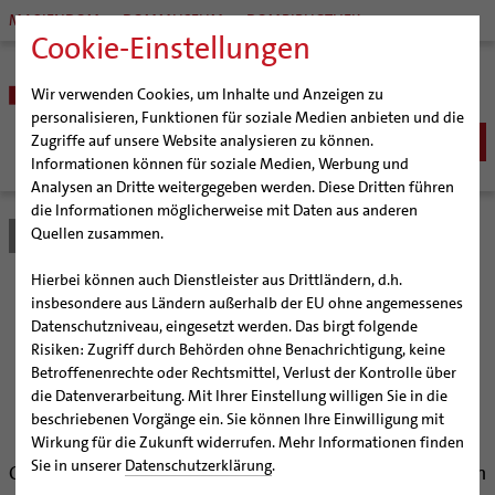
MARIENDOM
DOMMUSEUM
DOMBIBLIOTHEK
Cookie-Einstellungen
Wir verwenden Cookies, um Inhalte und Anzeigen zu
personalisieren, Funktionen für soziale Medien anbieten und die
Zugriffe auf unsere Website analysieren zu können.
Informationen können für soziale Medien, Werbung und
Analysen an Dritte weitergegeben werden. Diese Dritten führen
BISTUM
die Informationen möglicherweise mit Daten aus anderen
Quellen zusammen.
Bistum Hildesheim
Bistum
Nachrichten
Artikel
Bischöfe
Organisation
Bischof Dr. Heiner Wilmer SCJ
Hierbei können auch Dienstleister aus Drittländern, d.h.
Pfarrgemeinden
Weihbischof Dr. Martin Marahrens
Generalvikariat
„Das Credo, das die
insbesondere aus Ländern außerhalb der EU ohne angemessenes
Datenschutzniveau, eingesetzt werden. Das birgt folgende
Hildesheimer Dom
Bischof em. Norbert Trelle
Gremien
christlichen Kirchen
Risiken: Zugriff durch Behörden ohne Benachrichtigung, keine
Wallfahrten | Pilgern
Weihbischof em. Bongartz
Diözesangericht
Virtueller Rundgang durch den Dom
Betroffenenrechte oder Rechtsmittel, Verlust der Kontrolle über
miteinander verbindet“
Veranstaltungen
Weihbischof em. Schwerdtfeger
Gemeindegremien
Tausendjähriger Rosenstock
Termine Wallfahrten und Pilgern
die Datenverarbeitung. Mit Ihrer Einstellung willigen Sie in die
beschriebenen Vorgänge ein. Sie können Ihre Einwilligung mit
Strategieprozess
Weihbischof em. Koitz
Die Hildesheimer Dommusik
Jakobswege im Bistum Hildesheim
Wirkung für die Zukunft widerrufen. Mehr Informationen finden
Bischof Wilmer würdigte in seiner Predigt am
Jugend
Bischof em. Dr. Wüstenberg
Sie in unserer
Datenschutzerklärung
.
Ostersonntag das Konzil von Nicäa, das vor 1.700 Jahren
Geschichte des Bistums
Sedisvakanz
Newsletter für Ministrantinnen und Ministranten