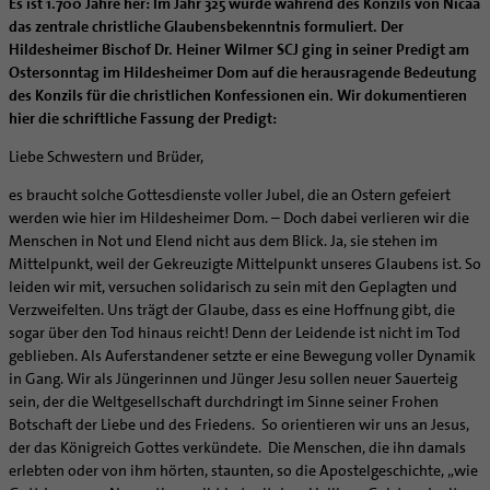
Caritas
Beratungsstellen
Es ist 1.700 Jahre her: Im Jahr 325 wurde während des Konzils von Nicäa
Angebote
Bistumsarchiv
Schulpastoral
Lebensende
Katholisch heiraten
Weltkirche
das zentrale christliche Glaubensbekenntnis formuliert. Der
Bischöfliche Stiftung Gemeinsam für das Leben
Materialien
Abenteuer Glaube
Katholische Akademie des Bistums Hildesheim
Hochschulpastoral
Projekte
Hildesheimer Bischof Dr. Heiner Wilmer SCJ ging in seiner Predigt am
Spiritualität
Hirtenwort: Ehe & Familie
Patientenverfügung
Bolivienpartnerschaft
Bolivienpartnerschaft
Unterstützung für Pfarreien und Einrichtungen
Aktuelles
Ostersonntag im Hildesheimer Dom auf die herausragende Bedeutung
LÜCHTENHOF
Religionsunterricht
Bestände
Stärkung der Demokratie | Einsatz gegen Diskriminierung
Seelsorgefelder
Wissenswertes zur Hochzeit
Wo ist der richtige Platz zum Sterben?
Exerzitien
Internationale Freiwilligendienste
Projektförderung
Bolivienkommission
des Konzils für die christlichen Konfessionen ein. Wir dokumentieren
Prävention
Altersvorsorge und Ruhestand
Familienbildungsstätten
Service
Buchreihen
Begleitung und Vernetzung
Ideen für die Hochzeitsfeier
Hospiz-Seelsorge
Kontemplation
Frauen
Katholische Büros
Internationale Freiwilligendienste
Café Bolivia
Aktuelles
hier die schriftliche Fassung der Predigt:
Fortbildungen
Arbeitshilfen
Katholische Erwachsenenbildung
Stellenanzeigen
Gemeindeservice
Berufe in der Kirche
Trausprüche aus der Bibel
Auszeit
Männer
Team
Schöpfungsgerecht 2035
Aus dem Bistum in die Welt
Beratung Direktpartnerschaften
Rückkehrenden-Engagement (ehemalige Freiwillige)
Liebe Schwestern und Brüder,
Stellenangebote
Bistumsatlas
Forschungsinstitut für Philosophie Hannover
Digitaler Lesesaal
Orden | Gemeinschaften
Hochzeits-Symbole
Geistliche Begleitung
Queersensible Seelsorge
Newsletter
Raum für Vielfalt
Infobrief Weltkirche
Finanzielle Förderung der Bolivienpartnerschaft
Outgoing
Wir machen Kirche - schöpfungsgerecht
Liturgie und Kirchenmusik
Beruf und Familie
es braucht solche Gottesdienste voller Jubel, die an Ostern gefeiert
Verein für Geschichte und Kunst im Bistum Hildesheim
Lebens- und Glaubensorte
City- und Passanten
Weitere Infos
Diakone
Frauenorden
missio-Regionalstelle
Ökologische Fonds
Incoming
Biologische Vielfalt
werden wie hier im Hildesheimer Dom. – Doch dabei verlieren wir die
Lokale Kirchenentwicklung
KODA
Dombibliothek Hildesheim
Spirituelle Teambegleitung
Arbeitnehmer
Gemeindereferent:in
Männerorden
Politische Lobbyarbeit
Taizé-Fahrt Herbst 2026
Engagiert in der Gesellschaft
Menschen in Not und Elend nicht aus dem Blick. Ja, sie stehen im
#diegruenegemeinde
Direktorium
Bundeskonferenz der kirchlichen Archive in Deutschland
Mittelpunkt, weil der Gekreuzigte Mittelpunkt unseres Glaubens ist. So
Unterstützungsangebote für Seelsorgende
Altenheim | Senioren
Pastorale:r Mitarbeiter:in
Geistliche Gemeinschaften
Partnerschaftsvereinbarung
Energetisches Sanieren
Internationale Freiwilligendienste
Mitarbeitervertretung
leiden wir mit, versuchen solidarisch zu sein mit den Geplagten und
Menschen mit Behinderung
Pastoralreferent:in
Ritterorden
Bolivienpartnerschaft Bistum Trier
Fördermittel finden
Verzweifelten. Uns trägt der Glaube, dass es eine Hoffnung gibt, die
Netzwerk ChancenGleich
Institutionelles Schutzkonzept
Muttersprachen
Priester
Ordo virginum
Bolivienreise mit Bischof Heiner
Mobilität
sogar über den Tod hinaus reicht! Denn der Leidende ist nicht im Tod
Büchereien
Kirchlicher Anzeiger
geblieben. Als Auferstandener setzte er eine Bewegung voller Dynamik
Hospiz
Kirchenmusiker:in
Bolivientag 2026
Ökotheologie
Medienstelle
Kirchliches Arbeitsrecht
in Gang. Wir als Jüngerinnen und Jünger Jesu sollen neuer Sauerteig
Internet- und Telefon
Religionslehrer:in
Schöpfungsspiritualität
sein, der die Weltgesellschaft durchdringt im Sinne seiner Frohen
Newsletter
Schematismus
Krankenhaus
Freiwilligendienst
Umweltbildung
Botschaft der Liebe und des Friedens. So orientieren wir uns an Jesus,
Personalentwicklung
der das Königreich Gottes verkündete. Die Menschen, die ihn damals
Künstler
Soziale Berufe in der Caritas
Zukunftsräume
Unterstützungsangebot für Seelsorgende
erlebten oder von ihm hörten, staunten, so die Apostelgeschichte, „wie
Glaubenswege
Aktuelles