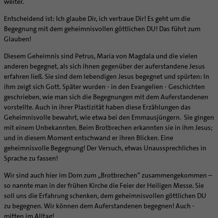
weiter.
Entscheidend ist: Ich glaube Dir, ich vertraue Dir! Es geht um die
Begegnung mit dem geheimnisvollen göttlichen DU! Das führt zum
Glauben!
Diesem Geheimnis sind Petrus, Maria von Magdala und die vielen
anderen begegnet, als sich ihnen gegenüber der auferstandene Jesus
erfahren ließ. Sie sind dem lebendigen Jesus begegnet und spürten: In
ihm zeigt sich Gott. Später wurden - in den Evangelien - Geschichten
geschrieben, wie man sich die Begegnungen mit dem Auferstandenen
vorstellte. Auch in ihrer Plastizität haben diese Erzählungen das
Geheimnisvolle bewahrt, wie etwa bei den Emmausjüngern. Sie gingen
mit einem Unbekannten. Beim Brotbrechen erkannten sie in ihm Jesus;
und in diesem Moment entschwand er ihren Blicken. Eine
geheimnisvolle Begegnung! Der Versuch, etwas Unaussprechliches in
Sprache zu fassen!
Wir sind auch hier im Dom zum „Brotbrechen“ zusammengekommen –
so nannte man in der frühen Kirche die Feier der Heiligen Messe. Sie
soll uns die Erfahrung schenken, dem geheimnisvollen göttlichen DU
zu begegnen. Wir können dem Auferstandenen begegnen! Auch -
mitten im Alltag!