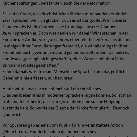
Kirchenspaltungen überstanden, auch die der Reformation.
Es ist das Credo, das die christlichen Kirchen miteinander verbindet.
Zwar sprechen wir „Ich glaube“. Doch es ist das große „Wir“ unseres
Glaubens. Es ist die ökumenische Grundlage unseres Glaubens.
Ja, wir sprechen es. Doch was denken wir dabei? Wir sprechen in der
Sprache der Antike, vor 1700 Jahren, einer feierlichen Sprache, die uns
in einigen ihrer Formulierungen fremd ist, die wir allerdings in ihrer
Fremdheit auch gewohnt sind und geheimnisvoll finden: Da heißt es
von Jesus: „gezeugt, nicht geschaffen, eines Wesens mit dem Vater,
durch ihn ist alles geschaffen.“
Schon damals wusste man: Menschliche Sprache kann das göttliche
Geheimnis nie erfassen, nur berühren!
Heute würde man sich nicht mehr auf ein christliches
Glaubensbekenntnis in moderner Sprache einigen können. So ist man
froh und feiert heute, dass vor 1700 Jahren eine solche Einigung
zustande kam. So wurde der Glaube der Kirche formuliert. - Dennoch
glaube ich!
Vor 25 Jahren gab es eine vom Publik-Forum veranstaltete Aktion
„Mein Credo“. Hunderte haben da ihr persönliches