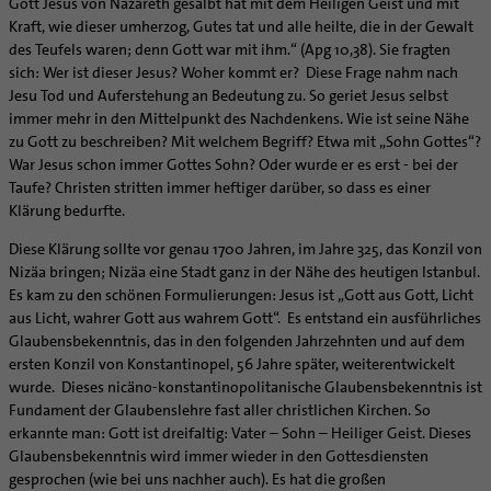
Gott Jesus von Nazareth gesalbt hat mit dem Heiligen Geist und mit
Supervision
Ehe - Familie - Geschlechtergerechtigkeit
Veranstaltungen
Kraft, wie dieser umherzog, Gutes tat und alle heilte, die in der Gewalt
Coaching
des Teufels waren; denn Gott war mit ihm.“ (Apg 10,38). Sie fragten
Kategoriale und Diakonale Seelsorge
Aufbrüche in der Kirche
sich: Wer ist dieser Jesus? Woher kommt er? Diese Frage nahm nach
Notfall
Jesu Tod und Auferstehung an Bedeutung zu. So geriet Jesus selbst
Ehrenamtliche
Polizei- und Feuerwehr
immer mehr in den Mittelpunkt des Nachdenkens. Wie ist seine Nähe
KirchenZeitung online
zu Gott zu beschreiben? Mit welchem Begriff? Etwa mit „Sohn Gottes“?
Schule
Verwaltungsbeauftragte / Verwaltungsleitungen in
War Jesus schon immer Gottes Sohn? Oder wurde er es erst - bei der
Gefängnisseelsorge
Pfarrgemeinden
Taufe? Christen stritten immer heftiger darüber, so dass es einer
Segensorte
Klärung bedurfte.
Diese Klärung sollte vor genau 1700 Jahren, im Jahre 325, das Konzil von
Nizäa bringen; Nizäa eine Stadt ganz in der Nähe des heutigen Istanbul.
Es kam zu den schönen Formulierungen: Jesus ist „Gott aus Gott, Licht
aus Licht, wahrer Gott aus wahrem Gott“. Es entstand ein ausführliches
Glaubensbekenntnis, das in den folgenden Jahrzehnten und auf dem
ersten Konzil von Konstantinopel, 56 Jahre später, weiterentwickelt
wurde. Dieses nicäno-konstantinopolitanische Glaubensbekenntnis ist
Fundament der Glaubenslehre fast aller christlichen Kirchen. So
erkannte man: Gott ist dreifaltig: Vater – Sohn – Heiliger Geist. Dieses
Glaubensbekenntnis wird immer wieder in den Gottesdiensten
gesprochen (wie bei uns nachher auch). Es hat die großen