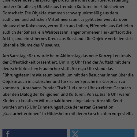
Eine kostenlose viersprachige Broschüre führt durch die Ausstellung
und erklärt alle 24 Objekte aus fremden Kulturen im Hildesheimer
Domschatz. Die Objekte stammen schwerpunktmäßig aus dem
südlichen und östlichen Mittelmeerraum. Es geht aber weit darüber
hinaus: eine Kokosnuss, vermutlich aus Indien, Elfenbein aus Gebieten
südlich der Sahara, ein Walrosszahn, angenommener Herkunftsort die
Arktis, und ein silbernes Kreuz aus Russland. Die Objekte verteilen sich
über alle Räume des Museums.
Am Samstag, 18.11. wurde beim Aktionstag das neue Konzept erstmals
der Öffentlichkeit präsentiert. Um 11.15 Uhr fand der Auftakt mit dem
deutsch-türkischen Frauenchor statt. Ab 11.30 Uhr stand das
Führungsteam im Museum bereit, um mit den Besucher:innen über die
Objekte auch in arabischer und türkischer Sprache ins Gespräch zu
kommen. „Abrahams Runder Tisch“ lud um 12 Uhr zu einem Gespräch
über den Dialog der Religionen und Kulturen. Von 14 bis 16 Uhr waren
Kinder zu kreativen Mitmachaktionen eingeladen. Abschließend
wurden um 16 Uhr Erinnerungsstücke der ersten Generation
„Gastarbeiter:innen“ in Hildesheim mit deren Geschichten vorgestellt.