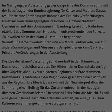
Supervision
Ehe - Familie - Geschlechtergerechtigkeit
Im Nachgang der Ausstellung gab es Gespräche des Dommuseums mit
Veranstaltungen
Coaching
der Beauftragten der Bundesregierung für Kultur und Medien. Daraus
Kategoriale und Diakonale Seelsorge
Aufbrüche in der Kirche
resultierte eine Förderung im Rahmen des Projekts „Verflechtungen –
Notfall
Kunst aus vom Islam geprägten Regionen in Kirchenschätzen“.
Ehrenamtliche
Polizei- und Feuerwehr
Gemeinsam mit den Dommuseen in Bamberg, Essen und Paderborn
KirchenZeitung online
etabliert das Dommuseum Hildesheim entsprechende neue Formate.
Schule
Verwaltungsbeauftragte / Verwaltungsleitungen in
„Wir wollen die in der Islam-Ausstellung begonnene
Gefängnisseelsorge
Pfarrgemeinden
Vermittlungsarbeit weiterführen und ein Modell entwickeln, was für
Segensorte
andere Sammlungen und Museen als Beispiel dienen kann“, erklärt
Prinz die Veränderungen in der Ausstellung.
Die Idee der Islam-Ausstellung soll dauerhaft in den Räumen des
Dommuseums sichtbar werden. Der Hildesheimer Domschatz verfügt
über Objekte, die aus verschiedenen Regionen der Erde stammen,
bestehend aus Materialien der Region oder geschaffen nach Motiven
aus der Region. „Die Idee ist, dass wir mit der Neuinterpretation der
Sammlung einen Beitrag für das Zusammenleben in der heutigen
diversen Gesellschaft leisten“, beschreibt Felix Prinz die Absicht. Es soll
eine gemeinsame Geschichte erfahrbar werden, für eine „aus vielen
Kulturen zusammengekommene Stadtgesellschaft“.