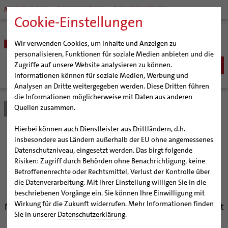
MARIENDOM
DOMMUSEUM
DOMBIBLIOTHEK
Cookie-Einstellungen
Wir verwenden Cookies, um Inhalte und Anzeigen zu
personalisieren, Funktionen für soziale Medien anbieten und die
Zugriffe auf unsere Website analysieren zu können.
Informationen können für soziale Medien, Werbung und
Analysen an Dritte weitergegeben werden. Diese Dritten führen
BISTUM
die Informationen möglicherweise mit Daten aus anderen
Quellen zusammen.
Bistum Hildesheim
Bistum
Nachrichten
Artikel
Bischöfe
Organisation
Bischof Dr. Heiner Wilmer SCJ
Hierbei können auch Dienstleister aus Drittländern, d.h.
Pfarrgemeinden
Weihbischof Dr. Martin Marahrens
Generalvikariat
Domschatz soll
insbesondere aus Ländern außerhalb der EU ohne angemessenes
Datenschutzniveau, eingesetzt werden. Das birgt folgende
Hildesheimer Dom
Bischof em. Norbert Trelle
Gremien
gemeinsame Geschichte
Risiken: Zugriff durch Behörden ohne Benachrichtigung, keine
Wallfahrten | Pilgern
Weihbischof em. Bongartz
Diözesangericht
Virtueller Rundgang durch den Dom
Betroffenenrechte oder Rechtsmittel, Verlust der Kontrolle über
vermitteln
Veranstaltungen
Weihbischof em. Schwerdtfeger
Gemeindegremien
Tausendjähriger Rosenstock
Termine Wallfahrten und Pilgern
die Datenverarbeitung. Mit Ihrer Einstellung willigen Sie in die
beschriebenen Vorgänge ein. Sie können Ihre Einwilligung mit
Strategieprozess
Weihbischof em. Koitz
Die Hildesheimer Dommusik
Jakobswege im Bistum Hildesheim
Wirkung für die Zukunft widerrufen. Mehr Informationen finden
Neuer Rundgang im Hildesheimer Dommuseum betont
Jugend
Bischof em. Dr. Wüstenberg
Sie in unserer
Datenschutzerklärung
.
als Modellprojekt kulturelle Verflechtungen
Geschichte des Bistums
Sedisvakanz
Newsletter für Ministrantinnen und Ministranten