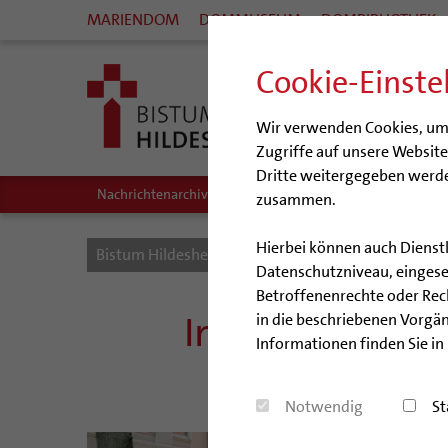
MARIENDOM
DOMMUSEUM
DOMBIBLIOTHEK
Cookie-Einste
Wir verwenden Cookies, um I
Zugriffe auf unsere Websit
Dritte weitergegeben werde
Nachrichtenarchiv
Audio/Podcasts
zusammen.
Hierbei können auch Dienst
Bistum Hildesheim
Bistum
Nachrichten
Datenschutzniveau, eingeset
Betroffenenrechte oder Recht
Internationale
in die beschriebenen Vorgän
Informationen finden Sie in
Kir
Notwendig
St