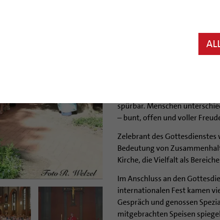
Am Samstag, 23. Mai 2026, wu
ein lebendiger und festlicher 
bis auf den letzten Platz gef
AL
Gemeinschaft, Glauben und kult
Die musikalische Gestaltung 
Charakter: Internationale Lie
den Kirchenraum und machten 
spürbar. Menschen unterschie
– bunt, offen und voller Freud
Zelebrant des Gottesdienstes w
Bedeutung von Zusammenhalt, 
Kirche, die Vielfalt als Bereich
Im Anschluss an den Gottesdie
internationalen Fest kamen vi
Gespräch und genossen Spezial
mitgebrachten Speisen spiegelt