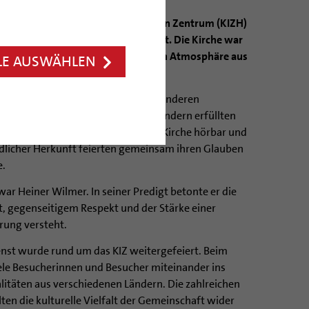
rde im Katholischen Internationalen Zentrum (KIZH)
internationaler Gottesdienst gefeiert. Die Kirche war
üllt und geprägt von einer besonderen Atmosphäre aus
LE AUSWÄHLEN
ureller Vielfalt.
verlieh dem Gottesdienst einen besonderen
der und Klänge aus verschiedenen Ländern erfüllten
die weltweite Verbundenheit der Kirche hörbar und
dlicher Herkunft feierten gemeinsam ihren Glauben
e.
ar Heiner Wilmer. In seiner Predigt betonte er die
gegenseitigem Respekt und der Stärke einer
erung versteht.
nst wurde rund um das KIZ weitergefeiert. Beim
ele Besucherinnen und Besucher miteinander ins
itäten aus verschiedenen Ländern. Die zahlreichen
en die kulturelle Vielfalt der Gemeinschaft wider