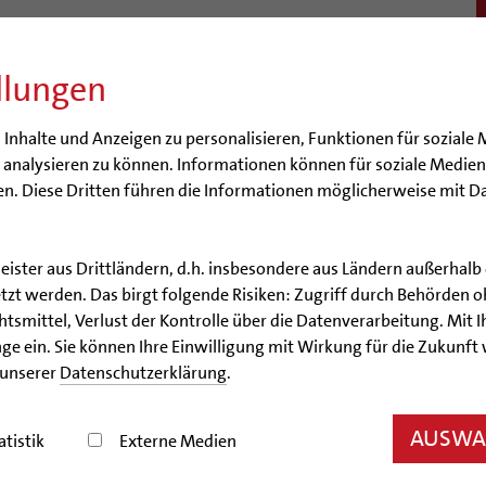
llungen
BISTUM
SEELSORGE
BERATUNG & HILFE
BILDUN
nhalte und Anzeigen zu personalisieren, Funktionen für soziale 
e analysieren zu können. Informationen können für soziale Medi
n. Diese Dritten führen die Informationen möglicherweise mit D
leister aus Drittländern, d.h. insbesondere aus Ländern außerha
Artikel
zt werden. Das birgt folgende Risiken: Zugriff durch Behörden o
smittel, Verlust der Kontrolle über die Datenverarbeitung. Mit Ih
r Gottesdienst im KIZH mit
ge ein. Sie können Ihre Einwilligung mit Wirkung für die Zukunft
 unserer
Datenschutzerklärung
.
che St. Maria voller Klang, Begegnung und Lebensfr
AUSWAH
atistik
Externe Medien
26.05.2026