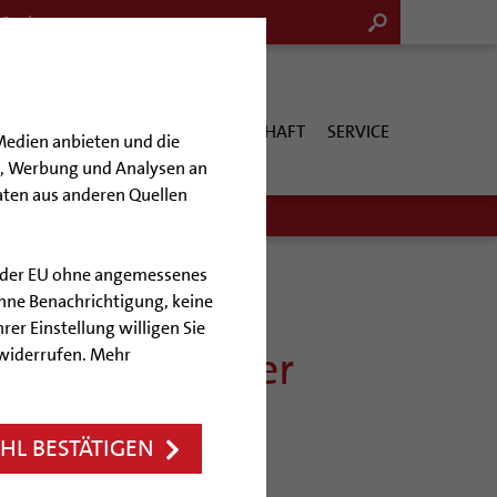
G & KULTUR
KIRCHE & GESELLSCHAFT
SERVICE
Medien anbieten und die
en, Werbung und Analysen an
aten aus anderen Quellen
lb der EU ohne angemessenes
hne Benachrichtigung, keine
rer Einstellung willigen Sie
 Bischof Wilmer
 widerrufen. Mehr
eude
L BESTÄTIGEN