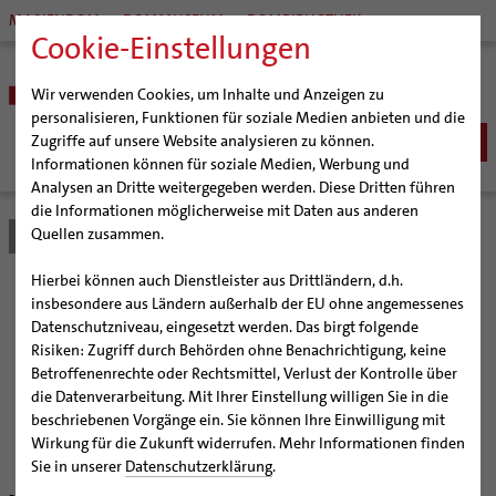
MARIENDOM
DOMMUSEUM
DOMBIBLIOTHEK
Cookie-Einstellungen
Wir verwenden Cookies, um Inhalte und Anzeigen zu
personalisieren, Funktionen für soziale Medien anbieten und die
Zugriffe auf unsere Website analysieren zu können.
Informationen können für soziale Medien, Werbung und
Analysen an Dritte weitergegeben werden. Diese Dritten führen
BISTUM
die Informationen möglicherweise mit Daten aus anderen
Quellen zusammen.
Bistum Hildesheim
Bistum
Nachrichten
Artikel
Bischöfe
Organisation
Bischof Dr. Heiner Wilmer SCJ
Hierbei können auch Dienstleister aus Drittländern, d.h.
Pfarrgemeinden
Weihbischof Dr. Martin Marahrens
Generalvikariat
Lernen über Grenzen
insbesondere aus Ländern außerhalb der EU ohne angemessenes
Datenschutzniveau, eingesetzt werden. Das birgt folgende
Hildesheimer Dom
Bischof em. Norbert Trelle
Gremien
hinweg
Risiken: Zugriff durch Behörden ohne Benachrichtigung, keine
Wallfahrten | Pilgern
Weihbischof em. Bongartz
Diözesangericht
Virtueller Rundgang durch den Dom
Betroffenenrechte oder Rechtsmittel, Verlust der Kontrolle über
Veranstaltungen
Weihbischof em. Schwerdtfeger
Gemeindegremien
Tausendjähriger Rosenstock
Termine Wallfahrten und Pilgern
die Datenverarbeitung. Mit Ihrer Einstellung willigen Sie in die
Europäische Grundschul-Rektoren zu Gast beim
beschriebenen Vorgänge ein. Sie können Ihre Einwilligung mit
Strategieprozess
Weihbischof em. Koitz
Die Hildesheimer Dommusik
Jakobswege im Bistum Hildesheim
Hildesheimer Bischof
Wirkung für die Zukunft widerrufen. Mehr Informationen finden
Jugend
Bischof em. Dr. Wüstenberg
Sie in unserer
Datenschutzerklärung
.
Geschichte des Bistums
Sedisvakanz
Newsletter für Ministrantinnen und Ministranten