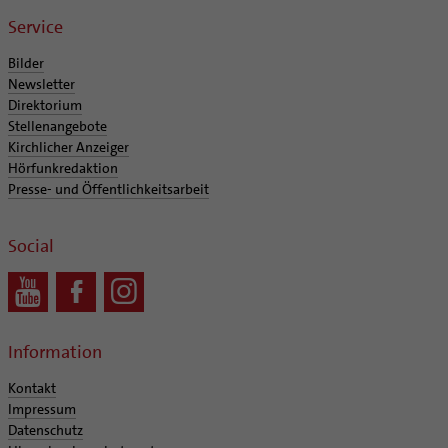
Supervision
Ehe - Familie - Geschlechtergerechtigkeit
Veranstaltungen
Service
Coaching
Kategoriale und Diakonale Seelsorge
Aufbrüche in der Kirche
Bilder
Notfall
Newsletter
Ehrenamtliche
Direktorium
Polizei- und Feuerwehr
KirchenZeitung online
Stellenangebote
Schule
Verwaltungsbeauftragte / Verwaltungsleitungen in
Kirchlicher Anzeiger
Gefängnisseelsorge
Pfarrgemeinden
Hörfunkredaktion
Presse- und Öffentlichkeitsarbeit
Segensorte
Social
Information
Kontakt
Impressum
Datenschutz