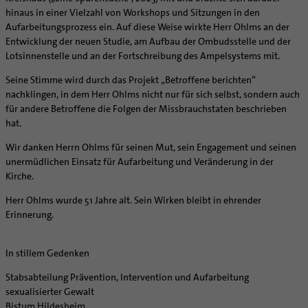
Supervision
hinaus in einer Vielzahl von Workshops und Sitzungen in den
Ehe - Familie - Geschlechtergerechtigkeit
Veranstaltungen
Coaching
Aufarbeitungsprozess ein. Auf diese Weise wirkte Herr Ohlms an der
Kategoriale und Diakonale Seelsorge
Entwicklung der neuen Studie, am Aufbau der Ombudsstelle und der
Aufbrüche in der Kirche
Notfall
Lotsinnenstelle und an der Fortschreibung des Ampelsystems mit.
Ehrenamtliche
Polizei- und Feuerwehr
Seine Stimme wird durch das Projekt „Betroffene berichten“
KirchenZeitung online
Schule
nachklingen, in dem Herr Ohlms nicht nur für sich selbst, sondern auch
Verwaltungsbeauftragte / Verwaltungsleitungen in
für andere Betroffene die Folgen der Missbrauchstaten beschrieben
Gefängnisseelsorge
Pfarrgemeinden
hat.
Segensorte
Wir danken Herrn Ohlms für seinen Mut, sein Engagement und seinen
unermüdlichen Einsatz für Aufarbeitung und Veränderung in der
Kirche.
Herr Ohlms wurde 51 Jahre alt. Sein Wirken bleibt in ehrender
Erinnerung.
In stillem Gedenken
Stabsabteilung Prävention, Intervention und Aufarbeitung
sexualisierter Gewalt
Bistum Hildesheim