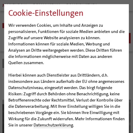
MARIENDOM
DOMMUSEUM
DOMBIBLIOTHEK
Cookie-Einstellungen
Wir verwenden Cookies, um Inhalte und Anzeigen zu
personalisieren, Funktionen für soziale Medien anbieten und die
Zugriffe auf unsere Website analysieren zu können.
Informationen können für soziale Medien, Werbung und
Analysen an Dritte weitergegeben werden. Diese Dritten führen
BISTUM
die Informationen möglicherweise mit Daten aus anderen
Quellen zusammen.
Bistum Hildesheim
Bistum
Nachrichten
Artikel
Bischöfe
Organisation
Bischof Dr. Heiner Wilmer SCJ
Hierbei können auch Dienstleister aus Drittländern, d.h.
Pfarrgemeinden
Weihbischof Dr. Martin Marahrens
Generalvikariat
Nachruf auf Raphael Ohlms
insbesondere aus Ländern außerhalb der EU ohne angemessenes
Datenschutzniveau, eingesetzt werden. Das birgt folgende
Hildesheimer Dom
Bischof em. Norbert Trelle
Gremien
Risiken: Zugriff durch Behörden ohne Benachrichtigung, keine
Wallfahrten | Pilgern
Weihbischof em. Bongartz
Diözesangericht
Virtueller Rundgang durch den Dom
Betroffenenrechte oder Rechtsmittel, Verlust der Kontrolle über
© Gossmann/bph
Veranstaltungen
Weihbischof em. Schwerdtfeger
Gemeindegremien
Tausendjähriger Rosenstock
Termine Wallfahrten und Pilgern
die Datenverarbeitung. Mit Ihrer Einstellung willigen Sie in die
beschriebenen Vorgänge ein. Sie können Ihre Einwilligung mit
Strategieprozess
Weihbischof em. Koitz
Die Hildesheimer Dommusik
Jakobswege im Bistum Hildesheim
Wirkung für die Zukunft widerrufen. Mehr Informationen finden
Jugend
Bischof em. Dr. Wüstenberg
Sie in unserer
Datenschutzerklärung
.
Geschichte des Bistums
Sedisvakanz
Newsletter für Ministrantinnen und Ministranten