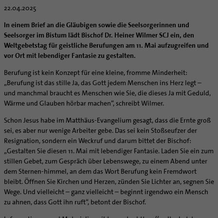
Caritas
Beratungsstellen
Angebote
Bistumsarchiv
Schulpastoral
22.04.2025
Lebensende
Katholisch heiraten
Weltkirche
Bischöfliche Stiftung Gemeinsam für das Leben
Materialien
Abenteuer Glaube
Katholische Akademie des Bistums Hildesheim
Hochschulpastoral
Projekte
Spiritualität
Hirtenwort: Ehe & Familie
Patientenverfügung
In einem Brief an die Gläubigen sowie die Seelsorgerinnen und
Bolivienpartnerschaft
Bolivienpartnerschaft
Unterstützung für Pfarreien und Einrichtungen
Aktuelles
LÜCHTENHOF
Religionsunterricht
Bestände
Stärkung der Demokratie | Einsatz gegen Diskriminierung
Seelsorger im Bistum lädt Bischof Dr. Heiner Wilmer SCJ ein, den
Seelsorgefelder
Wissenswertes zur Hochzeit
Wo ist der richtige Platz zum Sterben?
Exerzitien
Internationale Freiwilligendienste
Projektförderung
Bolivienkommission
Prävention
Altersvorsorge und Ruhestand
Weltgebetstag für geistliche Berufungen am 11. Mai aufzugreifen und
Familienbildungsstätten
Service
Buchreihen
Begleitung und Vernetzung
Ideen für die Hochzeitsfeier
Hospiz-Seelsorge
Kontemplation
Frauen
Katholische Büros
Internationale Freiwilligendienste
Café Bolivia
Aktuelles
vor Ort mit lebendiger Fantasie zu gestalten.
Fortbildungen
Arbeitshilfen
Katholische Erwachsenenbildung
Stellenanzeigen
Gemeindeservice
Berufe in der Kirche
Trausprüche aus der Bibel
Auszeit
Männer
Team
Schöpfungsgerecht 2035
Aus dem Bistum in die Welt
Beratung Direktpartnerschaften
Rückkehrenden-Engagement (ehemalige Freiwillige)
Stellenangebote
Bistumsatlas
Berufung ist kein Konzept für eine kleine, fromme Minderheit:
Forschungsinstitut für Philosophie Hannover
Digitaler Lesesaal
Orden | Gemeinschaften
Hochzeits-Symbole
Geistliche Begleitung
Queersensible Seelsorge
Newsletter
Raum für Vielfalt
Infobrief Weltkirche
Finanzielle Förderung der Bolivienpartnerschaft
Outgoing
Wir machen Kirche - schöpfungsgerecht
„Berufung ist das stille Ja, das Gott jedem Menschen ins Herz legt –
Liturgie und Kirchenmusik
Beruf und Familie
Verein für Geschichte und Kunst im Bistum Hildesheim
Lebens- und Glaubensorte
City- und Passanten
Weitere Infos
Diakone
Frauenorden
und manchmal braucht es Menschen wie Sie, die dieses Ja mit Geduld,
missio-Regionalstelle
Ökologische Fonds
Incoming
Biologische Vielfalt
Lokale Kirchenentwicklung
KODA
Dombibliothek Hildesheim
Wärme und Glauben hörbar machen“, schreibt Wilmer.
Spirituelle Teambegleitung
Arbeitnehmer
Gemeindereferent:in
Männerorden
Politische Lobbyarbeit
Taizé-Fahrt Herbst 2026
Engagiert in der Gesellschaft
#diegruenegemeinde
Direktorium
Bundeskonferenz der kirchlichen Archive in Deutschland
Unterstützungsangebote für Seelsorgende
Altenheim | Senioren
Pastorale:r Mitarbeiter:in
Geistliche Gemeinschaften
Schon Jesus habe im Matthäus-Evangelium gesagt, dass die Ernte groß
Partnerschaftsvereinbarung
Energetisches Sanieren
Internationale Freiwilligendienste
Mitarbeitervertretung
sei, es aber nur wenige Arbeiter gebe. Das sei kein Stoßseufzer der
Menschen mit Behinderung
Pastoralreferent:in
Ritterorden
Bolivienpartnerschaft Bistum Trier
Fördermittel finden
Netzwerk ChancenGleich
Institutionelles Schutzkonzept
Resignation, sondern ein Weckruf und darum bittet der Bischof:
Muttersprachen
Priester
Ordo virginum
Bolivienreise mit Bischof Heiner
Mobilität
„Gestalten Sie diesen 11. Mai mit lebendiger Fantasie. Laden Sie ein zum
Büchereien
Kirchlicher Anzeiger
Hospiz
Kirchenmusiker:in
stillen Gebet, zum Gespräch über Lebenswege, zu einem Abend unter
Bolivientag 2026
Ökotheologie
Medienstelle
Kirchliches Arbeitsrecht
dem Sternen-himmel, an dem das Wort Berufung kein Fremdwort
Internet- und Telefon
Religionslehrer:in
Schöpfungsspiritualität
Newsletter
Schematismus
bleibt. Öffnen Sie Kirchen und Herzen, zünden Sie Lichter an, segnen Sie
Krankenhaus
Freiwilligendienst
Umweltbildung
Wege. Und vielleicht – ganz vielleicht – beginnt irgendwo ein Mensch
Personalentwicklung
Künstler
Soziale Berufe in der Caritas
zu ahnen, dass Gott ihn ruft“, betont der Bischof.
Zukunftsräume
Unterstützungsangebot für Seelsorgende
Glaubenswege
Aktuelles