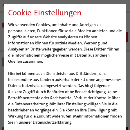
MARIENDOM
DOMMUSEUM
DOMBIBLIOTHEK
Cookie-Einstellungen
Wir verwenden Cookies, um Inhalte und Anzeigen zu
personalisieren, Funktionen für soziale Medien anbieten und die
Zugriffe auf unsere Website analysieren zu können.
Informationen können für soziale Medien, Werbung und
Analysen an Dritte weitergegeben werden. Diese Dritten führen
BISTUM
die Informationen möglicherweise mit Daten aus anderen
Quellen zusammen.
Bistum Hildesheim
Bistum
Nachrichten
Artikel
Bischöfe
Organisation
Bischof Dr. Heiner Wilmer SCJ
Hierbei können auch Dienstleister aus Drittländern, d.h.
Pfarrgemeinden
Weihbischof Dr. Martin Marahrens
Generalvikariat
„Öffnen Sie Kirchen und
insbesondere aus Ländern außerhalb der EU ohne angemessenes
Datenschutzniveau, eingesetzt werden. Das birgt folgende
Hildesheimer Dom
Bischof em. Norbert Trelle
Gremien
Herzen“
Risiken: Zugriff durch Behörden ohne Benachrichtigung, keine
Wallfahrten | Pilgern
Weihbischof em. Bongartz
Diözesangericht
Virtueller Rundgang durch den Dom
Betroffenenrechte oder Rechtsmittel, Verlust der Kontrolle über
Veranstaltungen
Weihbischof em. Schwerdtfeger
Gemeindegremien
Tausendjähriger Rosenstock
Termine Wallfahrten und Pilgern
die Datenverarbeitung. Mit Ihrer Einstellung willigen Sie in die
Bischof Wilmer lädt zur Gestaltung des Weltgebetstag
beschriebenen Vorgänge ein. Sie können Ihre Einwilligung mit
Strategieprozess
Weihbischof em. Koitz
Die Hildesheimer Dommusik
Jakobswege im Bistum Hildesheim
für geistliche Berufungen ein
Wirkung für die Zukunft widerrufen. Mehr Informationen finden
Jugend
Bischof em. Dr. Wüstenberg
Sie in unserer
Datenschutzerklärung
.
Geschichte des Bistums
Sedisvakanz
Newsletter für Ministrantinnen und Ministranten