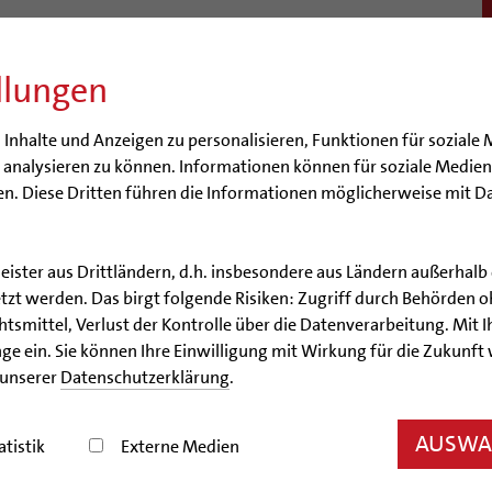
llungen
BISTUM
SEELSORGE
BERATUNG & HILFE
BILDUN
nhalte und Anzeigen zu personalisieren, Funktionen für soziale 
e analysieren zu können. Informationen können für soziale Medi
n. Diese Dritten führen die Informationen möglicherweise mit D
leister aus Drittländern, d.h. insbesondere aus Ländern außerha
Artikel
zt werden. Das birgt folgende Risiken: Zugriff durch Behörden o
smittel, Verlust der Kontrolle über die Datenverarbeitung. Mit Ih
 mit Gott – Schweigen mi
ge ein. Sie können Ihre Einwilligung mit Wirkung für die Zukunft
 unserer
Datenschutzerklärung
.
predigten im Hildesheimer Dom stellen Gebet in de
AUSWAH
atistik
Externe Medien
12.02.2026