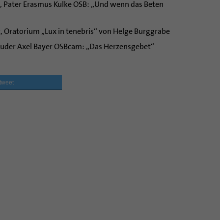
z, Pater Erasmus Kulke OSB: „Und wenn das Beten
z, Oratorium „Lux in tenebris“ von Helge Burggrabe
ruder Axel Bayer OSBcam: „Das Herzensgebet“
tweet