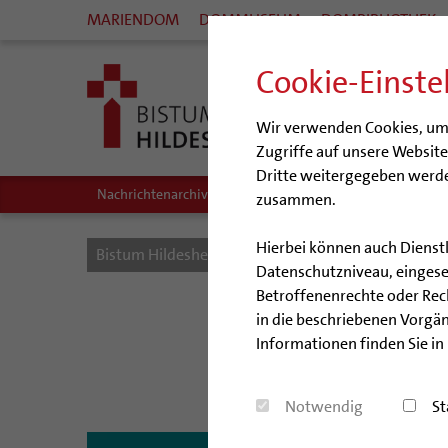
MARIENDOM
DOMMUSEUM
DOMBIBLIOTHEK
Cookie-Einste
Wir verwenden Cookies, um I
Zugriffe auf unsere Websit
Dritte weitergegeben werde
Nachrichtenarchiv
Audio/Podcasts
zusammen.
Hierbei können auch Dienst
Bistum Hildesheim
Bistum
Nachrichten
Datenschutzniveau, eingeset
Betroffenenrechte oder Recht
Reden
in die beschriebenen Vorgän
Informationen finden Sie in
Fasten
Notwendig
St