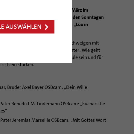
eit werden vom 22. Februar bis 29. März im
enpredigten angeboten, jeweils an den Sonntagen
März wird um 19 Uhr das Oratorium „Lux in
LE AUSWÄHLEN
e aufgeführt.
n Reihe lautet: „Reden mit Gott – Schweigen mit
ch zum Du“. Die Fragestellung dahinter: Wie geht
 Jahr wollen eine kleine Gebetsschule sein und für
hristsein stärken.
uar, Bruder Axel Bayer OSBcam: „Dein Wille
, Pater Benedikt M. Lindemann OSBcam: „Eucharistie
tes“
, Pater Jeremias Marseille OSBcam: „Mit Gottes Wort