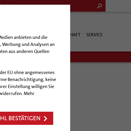
G & KULTUR
KIRCHE & GESELLSCHAFT
SERVICE
Medien anbieten und die
en, Werbung und Analysen an
aten aus anderen Quellen
lb der EU ohne angemessenes
hne Benachrichtigung, keine
rer Einstellung willigen Sie
t Gott
 widerrufen. Mehr
n Fokus
L BESTÄTIGEN