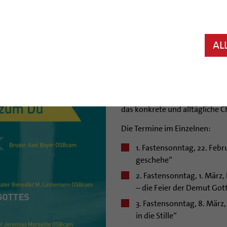
In der bevorstehenden Fastenz
Hildesheimer Dom wieder Fast
um 18 Uhr. Ausnahme: Am 22. 
AL
tenebris“ von Helge Burggrab
Das Leitwort dieser besondere
Gott. Das Gebet als Weg vom I
Gebet? Die Predigten in diesem
das konkrete und alltägliche C
Die Termine im Einzelnen:
1. Fastensonntag, 22. Febr
geschehe“
2. Fastensonntag, 1. März
– die Feier der Demut Got
3. Fastensonntag, 8. März
in die Stille“