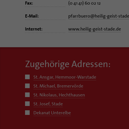
Fax:
(0 41 41) 60 02 12
E-Mail:
pfarrbuero
@
heilig-geist-stad
Internet:
www.heilig-geist-stade.de
Zugehörige Adressen:
St. Ansgar, Hemmoor-Warstade
St. Michael, Bremervörde
St. Nikolaus, Hechthausen
St. Josef, Stade
Dekanat Unterelbe