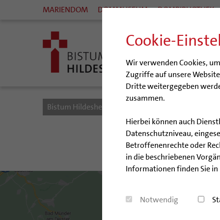
MARIENDOM
DOMMUSEUM
DOMBIBLIOTHEK
Cookie-Einste
Wir verwenden Cookies, um I
Zugriffe auf unsere Websit
Dritte weitergegeben werde
zusammen.
Bistum Hildesheim
Bistum
Pfarrgemeinden
Hierbei können auch Dienst
Datenschutzniveau, eingeset
Pfa
Betroffenenrechte oder Recht
in die beschriebenen Vorgän
Informationen finden Sie in
Notwendig
St