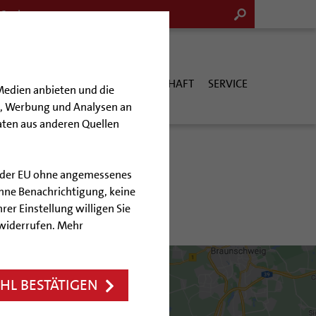
G & KULTUR
KIRCHE & GESELLSCHAFT
SERVICE
Medien anbieten und die
en, Werbung und Analysen an
aten aus anderen Quellen
lb der EU ohne angemessenes
hne Benachrichtigung, keine
tade
rer Einstellung willigen Sie
 widerrufen. Mehr
L BESTÄTIGEN