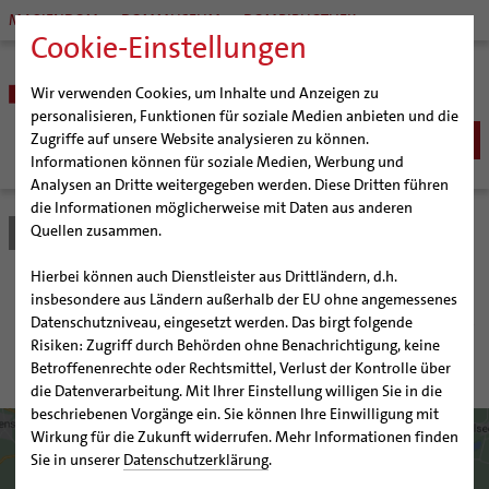
MARIENDOM
DOMMUSEUM
DOMBIBLIOTHEK
Cookie-Einstellungen
Wir verwenden Cookies, um Inhalte und Anzeigen zu
personalisieren, Funktionen für soziale Medien anbieten und die
Zugriffe auf unsere Website analysieren zu können.
Informationen können für soziale Medien, Werbung und
Analysen an Dritte weitergegeben werden. Diese Dritten führen
BISTUM
die Informationen möglicherweise mit Daten aus anderen
Quellen zusammen.
Bistum Hildesheim
Bistum
Pfarrgemeinden
Kirche
Bischöfe
Organisation
Bischof Dr. Heiner Wilmer SCJ
Hierbei können auch Dienstleister aus Drittländern, d.h.
Pfarrgemeinden
Weihbischof Dr. Martin Marahrens
Generalvikariat
Pfarrgemeinde Heilig Kreuz,
insbesondere aus Ländern außerhalb der EU ohne angemessenes
Datenschutzniveau, eingesetzt werden. Das birgt folgende
Hildesheimer Dom
Bischof em. Norbert Trelle
Gremien
Otterndorf
Risiken: Zugriff durch Behörden ohne Benachrichtigung, keine
Wallfahrten | Pilgern
Weihbischof em. Bongartz
Diözesangericht
Virtueller Rundgang durch den Dom
Betroffenenrechte oder Rechtsmittel, Verlust der Kontrolle über
Veranstaltungen
Weihbischof em. Schwerdtfeger
Gemeindegremien
Tausendjähriger Rosenstock
Termine Wallfahrten und Pilgern
die Datenverarbeitung. Mit Ihrer Einstellung willigen Sie in die
beschriebenen Vorgänge ein. Sie können Ihre Einwilligung mit
Strategieprozess
Weihbischof em. Koitz
Die Hildesheimer Dommusik
Jakobswege im Bistum Hildesheim
Wirkung für die Zukunft widerrufen. Mehr Informationen finden
Jugend
Bischof em. Dr. Wüstenberg
Sie in unserer
Datenschutzerklärung
.
Geschichte des Bistums
Sedisvakanz
Newsletter für Ministrantinnen und Ministranten