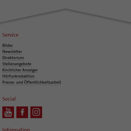
Notfall
Ehrenamtliche
Polizei- und Feuerwehr
KirchenZeitung online
Schule
Verwaltungsbeauftragte / Verwaltungsleitungen in
Gefängnisseelsorge
Pfarrgemeinden
Service
Segensorte
Bilder
Newsletter
Direktorium
Stellenangebote
Kirchlicher Anzeiger
Hörfunkredaktion
Presse- und Öffentlichkeitsarbeit
Social
Information