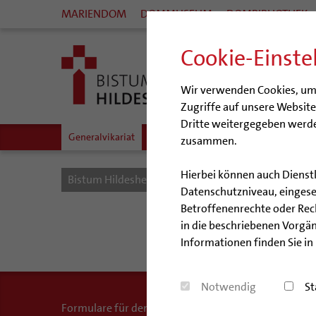
MARIENDOM
DOMMUSEUM
DOMBIBLIOTHEK
Cookie-Einste
Wir verwenden Cookies, um I
Zugriffe auf unsere Websit
Dritte weitergegeben werde
Generalvikariat
Gremien
Diözesangericht
Gemein
zusammen.
Hierbei können auch Dienst
Bistum Hildesheim
Bistum
Organisation
Datenschutzniveau, eingeset
Betroffenenrechte oder Recht
Kapit
in die beschriebenen Vorgän
Informationen finden Sie in
Notwendig
St
Formulare für den Nachweis des Kapitalvermögens so