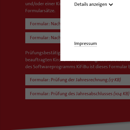
und/oder einer Kindertagesstätte. Hinweis: Wird fü
Details anzeigen
Formularsätze.
Formular: Nachweis der Schulden
(1 MB)
Formular: Nachweis des Kapitalvermögens
(898 K
Impressum
Prüfungsbestätigung der mit der Vorprüfung der Jah
beauftragten Kirchenvorstandsmitglieder. Sie ist a
des Softwareprogramms KiFiBu ist dieses Formular be
Formular: Prüfung der Jahresrechnung
(17 KB)
Formular: Prüfung des Jahresabschlusses
(104 KB)