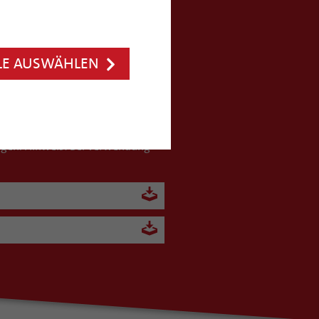
verwendet, erübrigen sich diese
LE AUSWÄHLEN
r einer Kindertagesstätte
legen. Hinweis: Bei Verwendung