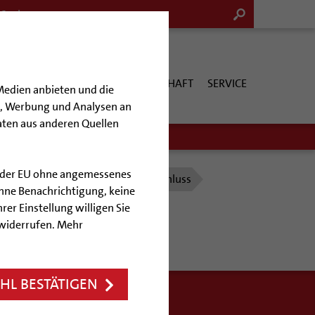
G & KULTUR
KIRCHE & GESELLSCHAFT
SERVICE
Medien anbieten und die
en, Werbung und Analysen an
aten aus anderen Quellen
lb der EU ohne angemessenes
Kapitalvermögen und Jahresabschluss
hne Benachrichtigung, keine
rer Einstellung willigen Sie
chluss
 widerrufen. Mehr
L BESTÄTIGEN
ngemeinde, eines Friedhofes