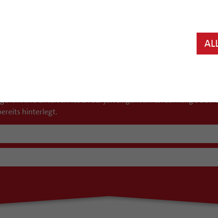
r die kirchliche Finanzbuchhaltung das Softwareprogramm KiFiBu 
AL
B)
resrechnung für eine Kirchengemeinde, eines Friedhofes und/ode
usgefüllt und unterschrieben der jeweiligen Jahresrechnung beizu
reits hinterlegt.