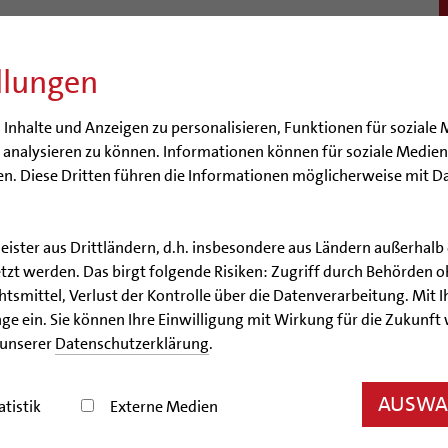
llungen
BISTUM
SEELSORGE
BERATUNG & HILFE
BILDUN
nhalte und Anzeigen zu personalisieren, Funktionen für soziale 
e analysieren zu können. Informationen können für soziale Medi
n. Diese Dritten führen die Informationen möglicherweise mit D
degremien
leister aus Drittländern, d.h. insbesondere aus Ländern außerha
Generalvikariat
Bereich Ressourcen
Abteilung Finanzen
zt werden. Das birgt folgende Risiken: Zugriff durch Behörden o
smittel, Verlust der Kontrolle über die Datenverarbeitung. Mit Ih
alvermögen und Jahresabs
ge ein. Sie können Ihre Einwilligung mit Wirkung für die Zukunft
 unserer
Datenschutzerklärung
.
AUSWAH
atistik
Externe Medien
wie der Schulden als Anlage zu der Jahresrechnung einer Kirche