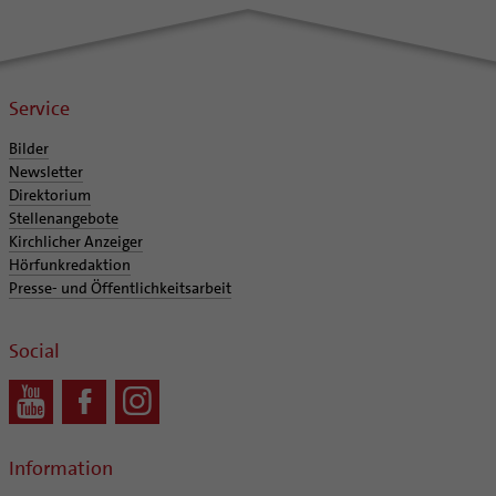
Personalentwicklung
Unterstützungsangebot für Seelsorgende
Supervision
Coaching
Service
Aufbrüche in der Kirche
Bilder
Ehrenamtliche
Newsletter
KirchenZeitung online
Direktorium
Stellenangebote
Verwaltungsbeauftragte / Verwaltungsleitungen in
Kirchlicher Anzeiger
Pfarrgemeinden
Hörfunkredaktion
Presse- und Öffentlichkeitsarbeit
Social
Information