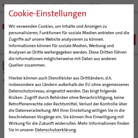
MARIENDOM
DOMMUSEUM
DOMBIBLIOTHEK
Cookie-Einstellungen
Wir verwenden Cookies, um Inhalte und Anzeigen zu
personalisieren, Funktionen für soziale Medien anbieten und die
Zugriffe auf unsere Website analysieren zu können.
Informationen können für soziale Medien, Werbung und
Analysen an Dritte weitergegeben werden. Diese Dritten führen
BISTUM
die Informationen möglicherweise mit Daten aus anderen
Quellen zusammen.
Bistum Hildesheim
Kirche & Gesellschaft
Bischöfe
SEELSORGE
Organisation
Bischof Dr. Heiner Wilmer SCJ
Schöpfungsgerecht 2035
Katholisch werden
Hierbei können auch Dienstleister aus Drittländern, d.h.
BERATUNG & HILFE
Pfarrgemeinden
Weihbischof Dr. Martin Marahrens
Generalvikariat
insbesondere aus Ländern außerhalb der EU ohne angemessenes
Glaube leben
Wiedereintritt
Umweltkoffer - ein praktischer Leitfaden
Ehe-, Familien-, und Lebensberatung (EFL)
Datenschutzniveau, eingesetzt werden. Das birgt folgende
BILDUNG & KULTUR
Hildesheimer Dom
Bischof em. Norbert Trelle
Gremien
Taufe
Erwachsenenkatechumenat
Glaubensveranstaltungen
Risiken: Zugriff durch Behörden ohne Benachrichtigung, keine
Schwangerenberatung
Wallfahrten | Pilgern
Weihbischof em. Bongartz
Diözesangericht
Virtueller Rundgang durch den Dom
Schulen | Hochschulen
KIRCHE & GESELLSCHAFT
Erstkommunion
Fragen zur Taufe
Betroffenenrechte oder Rechtsmittel, Verlust der Kontrolle über
Umweltkoffer - ein
Prävention und Hilfe bei sexualisierter Gewalt
Beratungsstellen
Veranstaltungen
Weihbischof em. Schwerdtfeger
Gemeindegremien
Tausendjähriger Rosenstock
Termine Wallfahrten und Pilgern
Dommuseum
Katholische Schulen im Bistum
die Datenverarbeitung. Mit Ihrer Einstellung willigen Sie in die
Firmung
Erwachsenentaufe
Ökumene
Schuldnerberatung
beschriebenen Vorgänge ein. Sie können Ihre Einwilligung mit
praktischer Leitfaden
Strategieprozess
Weihbischof em. Koitz
Die Hildesheimer Dommusik
Jakobswege im Bistum Hildesheim
Dombibliothek
Veranstaltungen
Hochzeit
Taufsymbole
Interreligiöser Dialog
Wirkung für die Zukunft widerrufen. Mehr Informationen finden
Caritas
Beratungsstellen
Jugend
Bischof em. Dr. Wüstenberg
Bistumsarchiv
Schulpastoral
Lebensende
Katholisch heiraten
Sie in unserer
Datenschutzerklärung
.
Weltkirche
Bischöfliche Stiftung Gemeinsam für das Leben
Geschichte des Bistums
Sedisvakanz
Newsletter für Ministrantinnen und Ministranten
Katholische Akademie des Bistums Hildesheim
Hochschulpastoral
Projekte