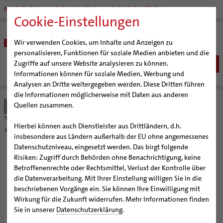
MARIENDOM
DOMMUSEUM
DOMBIBLIOTHEK
Cookie-Einstellungen
Wir verwenden Cookies, um Inhalte und Anzeigen zu
personalisieren, Funktionen für soziale Medien anbieten und die
Zugriffe auf unsere Website analysieren zu können.
Informationen können für soziale Medien, Werbung und
Analysen an Dritte weitergegeben werden. Diese Dritten führen
BISTUM
die Informationen möglicherweise mit Daten aus anderen
Quellen zusammen.
Bistum Hildesheim
Bildung & Kultur
Schulen | Hochschulen
Bischöfe
SEELSORGE
Organisation
Bischof Dr. Heiner Wilmer SCJ
Veranstaltungen
Veranstaltungen für Lehrkräfte
Katholisch werden
Hierbei können auch Dienstleister aus Drittländern, d.h.
BERATUNG & HILFE
Pfarrgemeinden
Weihbischof Dr. Martin Marahrens
Generalvikariat
insbesondere aus Ländern außerhalb der EU ohne angemessenes
Glaube leben
Wiedereintritt
Ehe-, Familien-, und Lebensberatung (EFL)
Datenschutzniveau, eingesetzt werden. Das birgt folgende
BILDUNG & KULTUR
Hildesheimer Dom
Bischof em. Norbert Trelle
Gremien
Veranstaltungen für
Taufe
Erwachsenenkatechumenat
Glaubensveranstaltungen
Risiken: Zugriff durch Behörden ohne Benachrichtigung, keine
Schwangerenberatung
Wallfahrten | Pilgern
Weihbischof em. Bongartz
Diözesangericht
Virtueller Rundgang durch den Dom
Schulen | Hochschulen
Erstkommunion
Fragen zur Taufe
Betroffenenrechte oder Rechtsmittel, Verlust der Kontrolle über
Lehrkräfte
Prävention und Hilfe bei sexualisierter Gewalt
Beratungsstellen
Veranstaltungen
Weihbischof em. Schwerdtfeger
Gemeindegremien
Tausendjähriger Rosenstock
Termine Wallfahrten und Pilgern
Katholische Schulen im Bistum
die Datenverarbeitung. Mit Ihrer Einstellung willigen Sie in die
Firmung
Erwachsenentaufe
Schuldnerberatung
beschriebenen Vorgänge ein. Sie können Ihre Einwilligung mit
Strategieprozess
Weihbischof em. Koitz
Die Hildesheimer Dommusik
Jakobswege im Bistum Hildesheim
Veranstaltungen
Hochzeit
Taufsymbole
Wirkung für die Zukunft widerrufen. Mehr Informationen finden
an Schulen des Bistums Hildesheim und der Stiftung
Caritas
Beratungsstellen
Jugend
Bischof em. Dr. Wüstenberg
Schulpastoral
Lebensende
Katholisch heiraten
Sie in unserer
Datenschutzerklärung
.
Katholische Schule in der Diözese Hildesheim
Bischöfliche Stiftung Gemeinsam für das Leben
Geschichte des Bistums
Sedisvakanz
Newsletter für Ministrantinnen und Ministranten
Hochschulpastoral