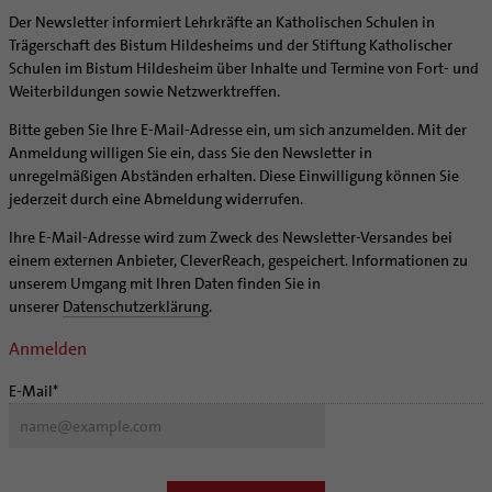
Coaching
Der Newsletter informiert Lehrkräfte an Katholischen Schulen in
Aufbrüche in der Kirche
Trägerschaft des Bistum Hildesheims und der Stiftung Katholischer
Ehrenamtliche
Schulen im Bistum Hildesheim über Inhalte und Termine von Fort- und
Weiterbildungen sowie Netzwerktreffen.
KirchenZeitung online
Verwaltungsbeauftragte / Verwaltungsleitungen in
Bitte geben Sie Ihre E-Mail-Adresse ein, um sich anzumelden. Mit der
Pfarrgemeinden
Anmeldung willigen Sie ein, dass Sie den Newsletter in
unregelmäßigen Abständen erhalten. Diese Einwilligung können Sie
jederzeit durch eine Abmeldung widerrufen.
Ihre E-Mail-Adresse wird zum Zweck des Newsletter-Versandes bei
einem externen Anbieter, CleverReach, gespeichert. Informationen zu
unserem Umgang mit Ihren Daten finden Sie in
unserer
Datenschutzerklärung
.
Anmelden
E-Mail*