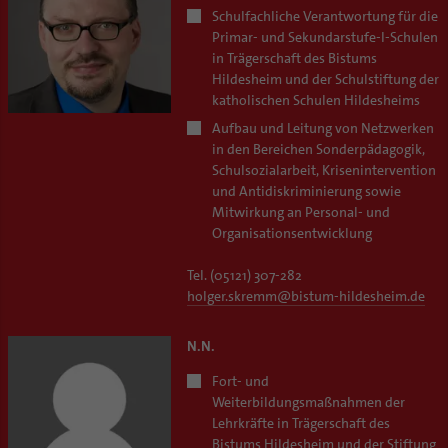
Schulfachliche Verantwortung für die
Primar- und Sekundarstufe-I-Schulen
in Trägerschaft des Bistums
Hildesheim und der Schulstiftung der
katholischen Schulen Hildesheims
Aufbau und Leitung von Netzwerken
in den Bereichen Sonderpädagogik,
Schulsozialarbeit, Krisenintervention
und Antidiskriminierung sowie
Mitwirkung an Personal- und
Organisationsentwicklung
Tel. (05121) 307-282
holger.skremm
@
bistum-hildesheim.de
N.N.
Fort- und
Weiterbildungsmaßnahmen der
Lehrkräfte in Trägerschaft des
Bistums Hildesheim und der Stiftung