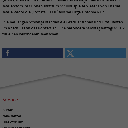
„Maria, breit den Mantel aus“ – einer der bewegenden Momente im
Mariendom. Als Höhepunkt zum Schluss spielte Viezens von Charles-
Marie Widor die „Toccata F-Dur“ aus der Orgelsinfonie Nr. 5.
In einer langen Schlange standen die Gratulantinnen und Gratulanten
im Anschluss an das Konzert an. Eine besondere SamstagMittagsMusik
für einen besonderen Menschen.
Service
Bilder
Newsletter
Direktorium