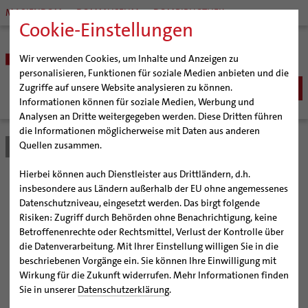
MARIENDOM
DOMMUSEUM
DOMBIBLIOTHEK
Cookie-Einstellungen
Wir verwenden Cookies, um Inhalte und Anzeigen zu
personalisieren, Funktionen für soziale Medien anbieten und die
Zugriffe auf unsere Website analysieren zu können.
Informationen können für soziale Medien, Werbung und
Analysen an Dritte weitergegeben werden. Diese Dritten führen
BISTUM
die Informationen möglicherweise mit Daten aus anderen
Quellen zusammen.
Bistum Hildesheim
Bistum
Nachrichten
Artikel
Bischöfe
Organisation
Bischof Dr. Heiner Wilmer SCJ
Hierbei können auch Dienstleister aus Drittländern, d.h.
Pfarrgemeinden
Weihbischof Dr. Martin Marahrens
Generalvikariat
90. Geburtstag von
insbesondere aus Ländern außerhalb der EU ohne angemessenes
Datenschutzniveau, eingesetzt werden. Das birgt folgende
Hildesheimer Dom
Bischof em. Norbert Trelle
Gremien
Weihbischof em. Hans-
Risiken: Zugriff durch Behörden ohne Benachrichtigung, keine
Wallfahrten | Pilgern
Weihbischof em. Bongartz
Diözesangericht
Virtueller Rundgang durch den Dom
Betroffenenrechte oder Rechtsmittel, Verlust der Kontrolle über
Georg Koitz
Veranstaltungen
Weihbischof em. Schwerdtfeger
Gemeindegremien
Tausendjähriger Rosenstock
Termine Wallfahrten und Pilgern
die Datenverarbeitung. Mit Ihrer Einstellung willigen Sie in die
beschriebenen Vorgänge ein. Sie können Ihre Einwilligung mit
Strategieprozess
Weihbischof em. Koitz
Die Hildesheimer Dommusik
Jakobswege im Bistum Hildesheim
Wirkung für die Zukunft widerrufen. Mehr Informationen finden
Ehrung im Rahmen der SamstagMittagsMusik
Jugend
Bischof em. Dr. Wüstenberg
Sie in unserer
Datenschutzerklärung
.
Geschichte des Bistums
Sedisvakanz
Newsletter für Ministrantinnen und Ministranten