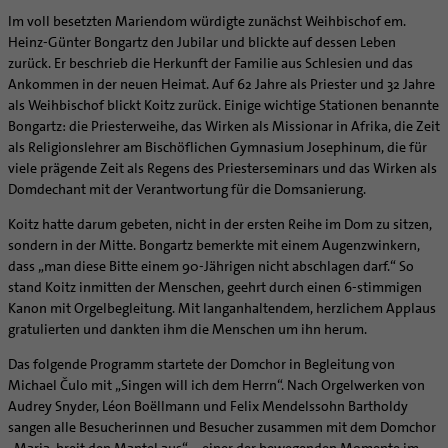
Supervision
Ehe - Familie - Geschlechtergerechtigkeit
Im voll besetzten Mariendom würdigte zunächst Weihbischof em.
Veranstaltungen
Coaching
Heinz-Günter Bongartz den Jubilar und blickte auf dessen Leben
Kategoriale und Diakonale Seelsorge
Aufbrüche in der Kirche
zurück. Er beschrieb die Herkunft der Familie aus Schlesien und das
Notfall
Ankommen in der neuen Heimat. Auf 62 Jahre als Priester und 32 Jahre
Ehrenamtliche
Polizei- und Feuerwehr
als Weihbischof blickt Koitz zurück. Einige wichtige Stationen benannte
KirchenZeitung online
Bongartz: die Priesterweihe, das Wirken als Missionar in Afrika, die Zeit
Schule
Verwaltungsbeauftragte / Verwaltungsleitungen in
als Religionslehrer am Bischöflichen Gymnasium Josephinum, die für
Gefängnisseelsorge
Pfarrgemeinden
viele prägende Zeit als Regens des Priesterseminars und das Wirken als
Segensorte
Domdechant mit der Verantwortung für die Domsanierung.
Koitz hatte darum gebeten, nicht in der ersten Reihe im Dom zu sitzen,
sondern in der Mitte. Bongartz bemerkte mit einem Augenzwinkern,
dass „man diese Bitte einem 90-Jährigen nicht abschlagen darf.“ So
stand Koitz inmitten der Menschen, geehrt durch einen 6-stimmigen
Kanon mit Orgelbegleitung. Mit langanhaltendem, herzlichem Applaus
gratulierten und dankten ihm die Menschen um ihn herum.
Das folgende Programm startete der Domchor in Begleitung von
Michael Čulo mit „Singen will ich dem Herrn“. Nach Orgelwerken von
Audrey Snyder, Léon Boëllmann und Felix Mendelssohn Bartholdy
sangen alle Besucherinnen und Besucher zusammen mit dem Domchor