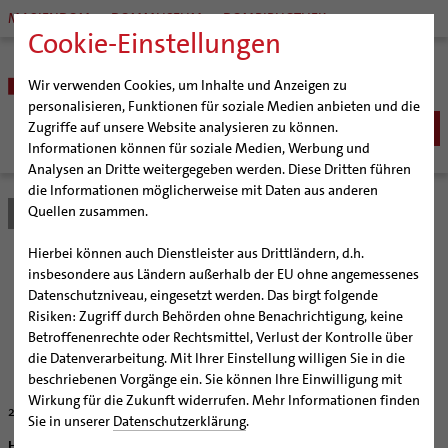
MARIENDOM
DOMMUSEUM
DOMBIBLIOTHEK
Cookie-Einstellungen
Wir verwenden Cookies, um Inhalte und Anzeigen zu
personalisieren, Funktionen für soziale Medien anbieten und die
Zugriffe auf unsere Website analysieren zu können.
Informationen können für soziale Medien, Werbung und
Analysen an Dritte weitergegeben werden. Diese Dritten führen
BISTUM
die Informationen möglicherweise mit Daten aus anderen
Quellen zusammen.
Bistum Hildesheim
Bistum
Nachrichten
Artikel
Bischöfe
Organisation
Bischof Dr. Heiner Wilmer SCJ
Hierbei können auch Dienstleister aus Drittländern, d.h.
Pfarrgemeinden
Weihbischof Dr. Martin Marahrens
Generalvikariat
Betendes Lesen
insbesondere aus Ländern außerhalb der EU ohne angemessenes
Datenschutzniveau, eingesetzt werden. Das birgt folgende
Hildesheimer Dom
Bischof em. Norbert Trelle
Gremien
Risiken: Zugriff durch Behörden ohne Benachrichtigung, keine
Wallfahrten | Pilgern
Weihbischof em. Bongartz
Diözesangericht
Virtueller Rundgang durch den Dom
Bistum Hildesheim lädt zu Informationstreffen über
Betroffenenrechte oder Rechtsmittel, Verlust der Kontrolle über
die „Lectio Divina“
Veranstaltungen
Weihbischof em. Schwerdtfeger
Gemeindegremien
Tausendjähriger Rosenstock
Termine Wallfahrten und Pilgern
die Datenverarbeitung. Mit Ihrer Einstellung willigen Sie in die
beschriebenen Vorgänge ein. Sie können Ihre Einwilligung mit
Strategieprozess
Weihbischof em. Koitz
Die Hildesheimer Dommusik
Jakobswege im Bistum Hildesheim
Wirkung für die Zukunft widerrufen. Mehr Informationen finden
27.01.2012
Jugend
Bischof em. Dr. Wüstenberg
Sie in unserer
Datenschutzerklärung
.
Geschichte des Bistums
Sedisvakanz
Newsletter für Ministrantinnen und Ministranten
Hildesheim (bph) Man kann in der Bibel schmökern wie in einem