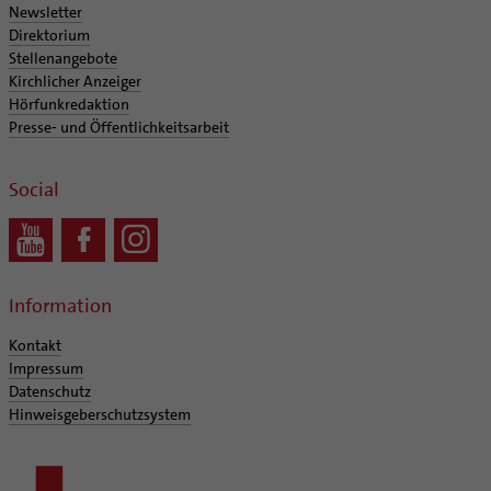
Supervision
Newsletter
Ehe - Familie - Geschlechtergerechtigkeit
Veranstaltungen
Direktorium
Coaching
Kategoriale und Diakonale Seelsorge
Stellenangebote
Aufbrüche in der Kirche
Kirchlicher Anzeiger
Notfall
Ehrenamtliche
Hörfunkredaktion
Polizei- und Feuerwehr
Presse- und Öffentlichkeitsarbeit
KirchenZeitung online
Schule
Verwaltungsbeauftragte / Verwaltungsleitungen in
Gefängnisseelsorge
Pfarrgemeinden
Social
Segensorte
Information
Kontakt
Impressum
Datenschutz
Hinweisgeberschutzsystem