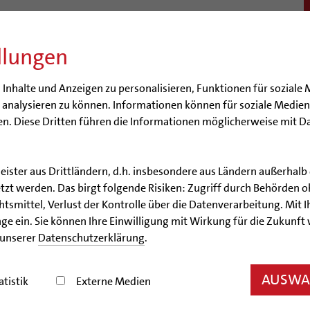
llungen
BISTUM
SEELSORGE
BERATUNG & HILFE
BILDUN
nhalte und Anzeigen zu personalisieren, Funktionen für soziale 
e analysieren zu können. Informationen können für soziale Medi
n. Diese Dritten führen die Informationen möglicherweise mit D
leister aus Drittländern, d.h. insbesondere aus Ländern außerha
Artikel
zt werden. Das birgt folgende Risiken: Zugriff durch Behörden o
smittel, Verlust der Kontrolle über die Datenverarbeitung. Mit Ih
enlernen bei Kaffee und K
ge ein. Sie können Ihre Einwilligung mit Wirkung für die Zukunft
 unserer
Datenschutzerklärung
.
scher Minister Dr. Philipp Rösler besuchte Bischof N
AUSWAH
atistik
Externe Medien
27.02.2009