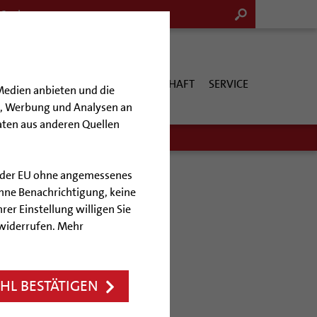
G & KULTUR
KIRCHE & GESELLSCHAFT
SERVICE
Medien anbieten und die
en, Werbung und Analysen an
aten aus anderen Quellen
lb der EU ohne angemessenes
hne Benachrichtigung, keine
rer Einstellung willigen Sie
uchen
 widerrufen. Mehr
orbert Trelle
L BESTÄTIGEN