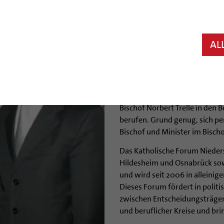
Hildesheim (bph) Dr. Philipp R
neuer Niedersächsischer Minis
Freitagnachmittag seinen Ant
AL
Trelle.
Hintergrund des informellen 
zwei neue Ehrenämter, die der
Mitglied im Zentralkomitee de
Bischof Norbert Trelle in den
berufen. Grund genug, sich pe
Bischof und Minister im Bisch
Das Katholische Forum Nieder
Hildesheim und Osnabrück sowi
und wird seit 2006 in alleinig
Dieses Forum fördert in polit
zwischen Entscheidungsträgern
und beruflicher Kreise und brin