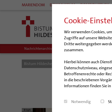
MARIENDOM
DOMMUSEUM
DOMBIBLIOTHEK
Cookie-Einste
Wir verwenden Cookies, um I
Zugriffe auf unsere Websit
Dritte weitergegeben werde
Nachrichtenarchiv
Audio/Podcasts
zusammen.
Hierbei können auch Dienst
Bistum Hildesheim
Bistum
Nachrichten
Datenschutzniveau, eingeset
Betroffenenrechte oder Recht
Kenn
in die beschriebenen Vorgän
Informationen finden Sie in
Niedersächsi
Notwendig
St
© bph