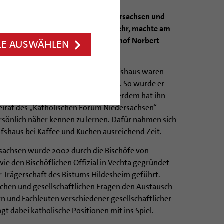
ösler, Vorsitzender der FDP in Niedersachsen und
ter für Wirtschaft, Arbeit und Verkehr, machte am
rittsbesuch beim Hildesheimer Bischof Norbert
LE AUSWÄHLEN
Gespräches im Hildesheimer Bischofshaus waren
 Minister kürzlich übernommen hat. So wurde er
r Deutschen Katholiken (ZdK). Außerdem hat ihn
 Beirat des „Katholischen Forum Niedersachsen“
rsönlich näher kennen zu lernen. Dafür nahmen sich
ofshaus bei Kaffee und Kuchen ausreichend Zeit.
sachsen wurde 2002 durch die Bischöfe von
e den Bischöflichen Offizial in Vechta gegründet
er Trägerschaft des Bistums Hildesheim geführt.
ischen und gesellschaftlichen Fragen den Austausch
 und Fachleuten verschiedener gesellschaftlicher
gt dabei katholische Positionen mit ins Spiel.