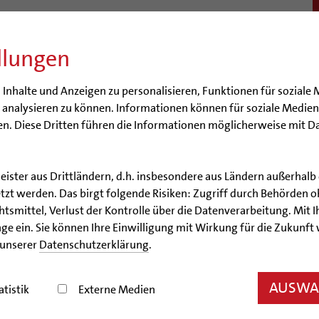
llungen
BISTUM
SEELSORGE
BERATUNG & HILFE
BILDUN
nhalte und Anzeigen zu personalisieren, Funktionen für soziale 
e analysieren zu können. Informationen können für soziale Medi
n. Diese Dritten führen die Informationen möglicherweise mit D
leister aus Drittländern, d.h. insbesondere aus Ländern außerha
Artikel
zt werden. Das birgt folgende Risiken: Zugriff durch Behörden o
smittel, Verlust der Kontrolle über die Datenverarbeitung. Mit Ih
 Seelsorger für große Auf
ge ein. Sie können Ihre Einwilligung mit Wirkung für die Zukunft
 unserer
Datenschutzerklärung
.
Vier Männer werden am 7. Juni zu Priestern geweiht
AUSWAH
atistik
Externe Medien