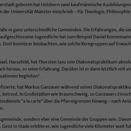
derstadt geboren hat Holzborn zwei kaufmännische Ausbildungen a
 der Universität Münster einschrieb – für Theologie, Philosophi
ahr in ganz unterschiedliche Gemeinden. Die Erfahrungen, die s
d aufgeschlossene Jugendliche hat zum Beispiel Daniel Konneman
t. Dort konnte er beobachten, wie solche Kerngruppen auf Erwac
ael, Harsefeld, hat Thorsten Janz sein Diakonatspraktikum absolvi
h heraus, so seine Erfahrung. Darüber ist er dann letztlich mit
uationen begleiten".
fizierte, hat Markus Ganzauer während seines Diakonatspraktiku
etreut. In Großstädten wie Braunschweig, so Ganzauers Einsicht,
ienste "a la carte" über die Pfarreigrenzen hinweg – nach Ansi
n.
sgemeinde, sondern eher eine Gemeinde der Gruppen sein. Davon 
Geist in Stade erlebte er, wie Jugendliche viele Kilometer weit f