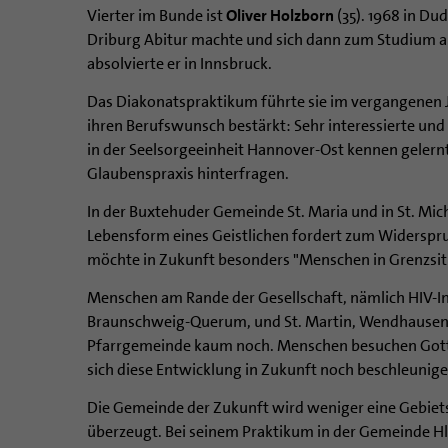
Vierter im Bunde ist
Oliver Holzborn
(35). 1968 in Du
Driburg Abitur machte und sich dann zum Studium an
absolvierte er in Innsbruck.
Das Diakonatspraktikum führte sie im vergangenen J
ihren Berufswunsch bestärkt: Sehr interessierte un
in der Seelsorgeeinheit Hannover-Ost kennen gelern
Glaubenspraxis hinterfragen.
In der Buxtehuder Gemeinde St. Maria und in St. Mich
Lebensform eines Geistlichen fordert zum Widerspruc
möchte in Zukunft besonders "Menschen in Grenzsit
Menschen am Rande der Gesellschaft, nämlich HIV-In
Braunschweig-Querum, und St. Martin, Wendhausen, b
Pfarrgemeinde kaum noch. Menschen besuchen Gottesd
sich diese Entwicklung in Zukunft noch beschleunige
Die Gemeinde der Zukunft wird weniger eine Gebiet
überzeugt. Bei seinem Praktikum in der Gemeinde Hl. 