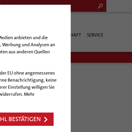
G & KULTUR
KIRCHE & GESELLSCHAFT
SERVICE
Medien anbieten und die
en, Werbung und Analysen an
aten aus anderen Quellen
lb der EU ohne angemessenes
hne Benachrichtigung, keine
rer Einstellung willigen Sie
gaben
 widerrufen. Mehr
L BESTÄTIGEN