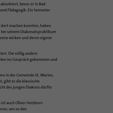
bsolviert, bevor er in Bad
e und Pädagogik. Ein Semester
ie dort machen konnten, haben
n bei seinem Diakonatspraktikum
hsene wirken und deren eigene
ert. Die völlig andere
 vielen ins Gespräch gekommen und
ms in der Gemeinde St. Marien,
 gibt es die klassische
cht des jungen Diakons dürfte
ist auch Oliver Holzborn
uhren, um zu den