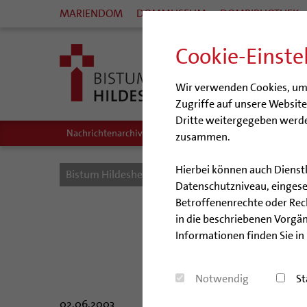
MARIENDOM
DOMMUSEUM
DOMBIBLIOTHEK
Cookie-Einste
Wir verwenden Cookies, um I
Zugriffe auf unsere Websit
Dritte weitergegeben werde
Nachrichtenarchiv
Audio/Podcasts
zusammen.
Hierbei können auch Dienst
Bistum Hildesheim
Bistum
Nachrichten
Datenschutzniveau, eingeset
Betroffenenrechte oder Recht
Neue
in die beschriebenen Vorgän
Informationen finden Sie in
Notwendig
St
02.06.2003