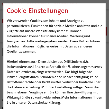
MARIENDOM
DOMMUSEUM
DOMBIBLIOTHEK
Cookie-Einstellungen
Wir verwenden Cookies, um Inhalte und Anzeigen zu
personalisieren, Funktionen für soziale Medien anbieten und die
Zugriffe auf unsere Website analysieren zu können.
Informationen können für soziale Medien, Werbung und
Analysen an Dritte weitergegeben werden. Diese Dritten führen
BISTUM
die Informationen möglicherweise mit Daten aus anderen
Quellen zusammen.
Bistum Hildesheim
Bistum
Nachrichten
Artikel
Bischöfe
Organisation
Bischof Dr. Heiner Wilmer SCJ
Hierbei können auch Dienstleister aus Drittländern, d.h.
Pfarrgemeinden
Weihbischof Dr. Martin Marahrens
Generalvikariat
Vorsprung durch Glauben
insbesondere aus Ländern außerhalb der EU ohne angemessenes
Datenschutzniveau, eingesetzt werden. Das birgt folgende
Hildesheimer Dom
Bischof em. Norbert Trelle
Gremien
Risiken: Zugriff durch Behörden ohne Benachrichtigung, keine
Wallfahrten | Pilgern
Weihbischof em. Bongartz
Diözesangericht
Virtueller Rundgang durch den Dom
Bischof Norbert Trelle schreibt Osterbetrachtung in der
Betroffenenrechte oder Rechtsmittel, Verlust der Kontrolle über
„KirchenZeitung“
Veranstaltungen
Weihbischof em. Schwerdtfeger
Gemeindegremien
Tausendjähriger Rosenstock
Termine Wallfahrten und Pilgern
die Datenverarbeitung. Mit Ihrer Einstellung willigen Sie in die
beschriebenen Vorgänge ein. Sie können Ihre Einwilligung mit
Strategieprozess
Weihbischof em. Koitz
Die Hildesheimer Dommusik
Jakobswege im Bistum Hildesheim
Wirkung für die Zukunft widerrufen. Mehr Informationen finden
13.04.2006
Jugend
Bischof em. Dr. Wüstenberg
Sie in unserer
Datenschutzerklärung
.
Geschichte des Bistums
Sedisvakanz
Newsletter für Ministrantinnen und Ministranten
Hildesheim (bph) Der Glaube darf nicht einseitig bleiben. Gebet ohne