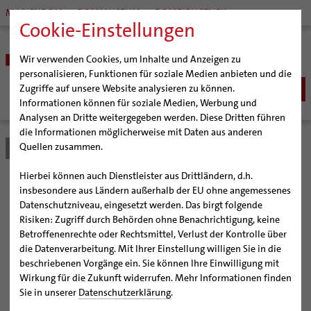
MARIENDOM
DOMMUSEUM
DOMBIBLIOTHEK
Cookie-Einstellungen
Wir verwenden Cookies, um Inhalte und Anzeigen zu
personalisieren, Funktionen für soziale Medien anbieten und die
Zugriffe auf unsere Website analysieren zu können.
Informationen können für soziale Medien, Werbung und
Analysen an Dritte weitergegeben werden. Diese Dritten führen
BISTUM
die Informationen möglicherweise mit Daten aus anderen
Quellen zusammen.
Bistum Hildesheim
Zukunftsräume
Detail
Bischöfe
SEELSORGE
Organisation
Bischof Dr. Heiner Wilmer SCJ
Katholisch werden
Hierbei können auch Dienstleister aus Drittländern, d.h.
BERATUNG & HILFE
Pfarrgemeinden
Weihbischof Dr. Martin Marahrens
Generalvikariat
Bischof besucht
insbesondere aus Ländern außerhalb der EU ohne angemessenes
Glaube leben
Wiedereintritt
Ehe-, Familien-, und Lebensberatung (EFL)
Datenschutzniveau, eingesetzt werden. Das birgt folgende
BILDUNG & KULTUR
Hildesheimer Dom
Bischof em. Norbert Trelle
Gremien
Taufe
Erwachsenenkatechumenat
Glaubensveranstaltungen
Bistumsstand auf dem
Risiken: Zugriff durch Behörden ohne Benachrichtigung, keine
Schwangerenberatung
Wallfahrten | Pilgern
Weihbischof em. Bongartz
Diözesangericht
Virtueller Rundgang durch den Dom
Schulen | Hochschulen
KIRCHE & GESELLSCHAFT
Erstkommunion
Fragen zur Taufe
Betroffenenrechte oder Rechtsmittel, Verlust der Kontrolle über
Prävention und Hilfe bei sexualisierter Gewalt
Beratungsstellen
Katholikentag
Veranstaltungen
Weihbischof em. Schwerdtfeger
Gemeindegremien
Tausendjähriger Rosenstock
Termine Wallfahrten und Pilgern
Dommuseum
Katholische Schulen im Bistum
die Datenverarbeitung. Mit Ihrer Einstellung willigen Sie in die
Firmung
Erwachsenentaufe
Ökumene
SERVICE
Schuldnerberatung
beschriebenen Vorgänge ein. Sie können Ihre Einwilligung mit
Strategieprozess
Weihbischof em. Koitz
Die Hildesheimer Dommusik
Jakobswege im Bistum Hildesheim
Dombibliothek
Veranstaltungen
Hochzeit
Taufsymbole
Interreligiöser Dialog
Wirkung für die Zukunft widerrufen. Mehr Informationen finden
Caritas
Beratungsstellen
Bistum Hildesheim präsentiert sich in Würzburg mit
Angebote
Jugend
Bischof em. Dr. Wüstenberg
Bistumsarchiv
Schulpastoral
Lebensende
Katholisch heiraten
Sie in unserer
Datenschutzerklärung
.
Weltkirche
dem Thema Zukunftsräume
Bischöfliche Stiftung Gemeinsam für das Leben
Materialien
Abenteuer Glaube
Geschichte des Bistums
Sedisvakanz
Newsletter für Ministrantinnen und Ministranten
Katholische Akademie des Bistums Hildesheim
Hochschulpastoral
Projekte