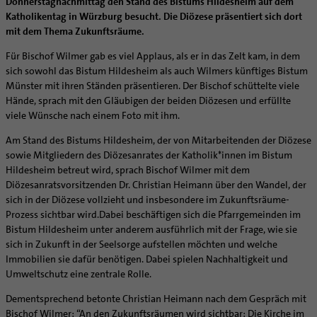
Kategoriale und Diakonale Seelsorge
Donnerstagnachmittag den Stand des Bistums Hildesheim auf dem
Aufbrüche in der Kirche
Katholikentag in Würzburg besucht. Die Diözese präsentiert sich dort
Notfall
Ehrenamtliche
mit dem Thema Zukunftsräume.
Polizei- und Feuerwehr
KirchenZeitung online
Für Bischof Wilmer gab es viel Applaus, als er in das Zelt kam, in dem
Schule
Verwaltungsbeauftragte / Verwaltungsleitungen in
sich sowohl das Bistum Hildesheim als auch Wilmers künftiges Bistum
Gefängnisseelsorge
Pfarrgemeinden
Münster mit ihren Ständen präsentieren. Der Bischof schüttelte viele
Segensorte
Hände, sprach mit den Gläubigen der beiden Diözesen und erfüllte
viele Wünsche nach einem Foto mit ihm.
Am Stand des Bistums Hildesheim, der von Mitarbeitenden der Diözese
sowie Mitgliedern des Diözesanrates der Katholik*innen im Bistum
Hildesheim betreut wird, sprach Bischof Wilmer mit dem
Diözesanratsvorsitzenden Dr. Christian Heimann über den Wandel, der
sich in der Diözese vollzieht und insbesondere im Zukunftsräume-
Prozess sichtbar wird.Dabei beschäftigen sich die Pfarrgemeinden im
Bistum Hildesheim unter anderem ausführlich mit der Frage, wie sie
sich in Zukunft in der Seelsorge aufstellen möchten und welche
Immobilien sie dafür benötigen. Dabei spielen Nachhaltigkeit und
Umweltschutz eine zentrale Rolle.
Dementsprechend betonte Christian Heimann nach dem Gespräch mit
Bischof Wilmer: “An den Zukunftsräumen wird sichtbar: Die Kirche im