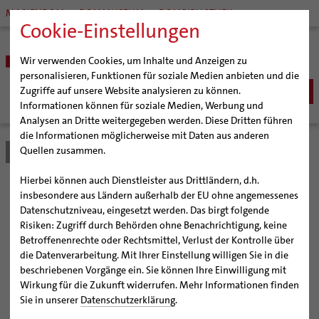
MARIENDOM
DOMMUSEUM
DOMBIBLIOTHEK
Cookie-Einstellungen
Wir verwenden Cookies, um Inhalte und Anzeigen zu
personalisieren, Funktionen für soziale Medien anbieten und die
Zugriffe auf unsere Website analysieren zu können.
Informationen können für soziale Medien, Werbung und
Analysen an Dritte weitergegeben werden. Diese Dritten führen
BISTUM
die Informationen möglicherweise mit Daten aus anderen
Quellen zusammen.
Bistum Hildesheim
Bistum
Nachrichten
Artikel
Bischöfe
Organisation
Bischof Dr. Heiner Wilmer SCJ
Hierbei können auch Dienstleister aus Drittländern, d.h.
Pfarrgemeinden
Weihbischof Dr. Martin Marahrens
Generalvikariat
Animationen und Sprache
insbesondere aus Ländern außerhalb der EU ohne angemessenes
Datenschutzniveau, eingesetzt werden. Das birgt folgende
Hildesheimer Dom
Bischof em. Norbert Trelle
Gremien
machen Kirchenfenster
Risiken: Zugriff durch Behörden ohne Benachrichtigung, keine
Wallfahrten | Pilgern
Weihbischof em. Bongartz
Diözesangericht
Virtueller Rundgang durch den Dom
Betroffenenrechte oder Rechtsmittel, Verlust der Kontrolle über
lebendig
Veranstaltungen
Weihbischof em. Schwerdtfeger
Gemeindegremien
Tausendjähriger Rosenstock
Termine Wallfahrten und Pilgern
die Datenverarbeitung. Mit Ihrer Einstellung willigen Sie in die
beschriebenen Vorgänge ein. Sie können Ihre Einwilligung mit
Strategieprozess
Weihbischof em. Koitz
Die Hildesheimer Dommusik
Jakobswege im Bistum Hildesheim
Wirkung für die Zukunft widerrufen. Mehr Informationen finden
Neue Videoclip-Reihe für das kirchliche Programm im
Jugend
Bischof em. Dr. Wüstenberg
Sie in unserer
Datenschutzerklärung
.
NDR startet am 16. März 2018
Geschichte des Bistums
Sedisvakanz
Newsletter für Ministrantinnen und Ministranten