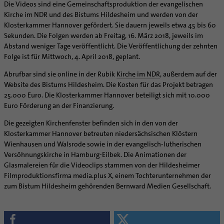
Supervision
Die Videos sind eine Gemeinschaftsproduktion der evangelischen
Ehe - Familie - Geschlechtergerechtigkeit
Veranstaltungen
Kirche im NDR und des Bistums Hildesheim und werden von der
Coaching
Kategoriale und Diakonale Seelsorge
Klosterkammer Hannover gefördert. Sie dauern jeweils etwa 45 bis 60
Aufbrüche in der Kirche
Sekunden. Die Folgen werden ab Freitag, 16. März 2018, jeweils im
Notfall
Ehrenamtliche
Abstand weniger Tage veröffentlicht. Die Veröffentlichung der zehnten
Polizei- und Feuerwehr
Folge ist für Mittwoch, 4. April 2018, geplant.
KirchenZeitung online
Schule
Verwaltungsbeauftragte / Verwaltungsleitungen in
Abrufbar sind sie online in der Rubik
Kirche im NDR
, außerdem auf der
Gefängnisseelsorge
Pfarrgemeinden
Website des Bistums Hildesheim. Die Kosten für das Projekt betragen
Segensorte
25.000 Euro. Die Klosterkammer Hannover beteiligt sich mit 10.000
Euro Förderung an der Finanzierung.
Die gezeigten Kirchenfenster befinden sich in den von der
Klosterkammer Hannover betreuten niedersächsischen Klöstern
Wienhausen und Walsrode sowie in der evangelisch-lutherischen
Versöhnungskirche in Hamburg-Eilbek. Die Animationen der
Glasmalereien für die Videoclips stammen von der Hildesheimer
Filmproduktionsfirma media.plus X, einem Tochterunternehmen der
zum Bistum Hildesheim gehörenden Bernward Medien Gesellschaft.