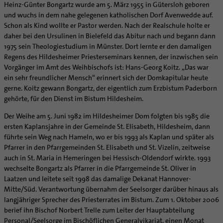
Heinz-Günter Bongartz wurde am 5. März 1955 in Gütersloh geboren
und wuchs in dem nahe gelegenen katholischen Dorf Avenwedde auf.
Schon als Kind wollte er Pastor werden. Nach der Realschule holte er
daher bei den Ursulinen in Bielefeld das Abitur nach und begann dann
1975 sein Theologiestudium in Münster. Dort lernte er den damaligen
Regens des Hildesheimer Priesterseminars kennen, der inzwischen sein
Vorgänger im Amt des Weihbischofs ist: Hans-Georg Koitz. „Das war
ein sehr freundlicher Mensch“ erinnert sich der Domkapitular heute
gerne. Koitz gewann Bongartz, der eigentlich zum Erzbistum Paderborn
gehörte, für den Dienst im Bistum Hildesheim.
Der Weihe am 5. Juni 1982 im Hildesheimer Dom folgten bis 1985 die
ersten Kaplansjahre in der Gemeinde St. Elisabeth, Hildesheim, dann
führte sein Weg nach Hameln, wo er bis 1993 als Kaplan und später als
Pfarrer in den Pfarrgemeinden St. Elisabeth und St. Vizelin, zeitweise
auch in St. Maria in Hemeringen bei Hessisch-Oldendorf wirkte. 1993
wechselte Bongartz als Pfarrer in die Pfarrgemeinde St. Oliver in
Laatzen und leitete seit 1998 das damalige Dekanat Hannover-
Mitte/Süd. Verantwortung übernahm der Seelsorger darüber hinaus als
langjähriger Sprecher des Priesterrates im Bistum. Zum 1. Oktober 2006
berief ihn Bischof Norbert Trelle zum Leiter der Hauptabteilung
Personal/Seelsorge im Bischöflichen Generalvikariat, einen Monat