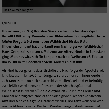
Caritas
Beratungsstellen
Angebote
Bistumsarchiv
Schulpastoral
Lebensende
Katholisch heiraten
Weltkirche
Bischöfliche Stiftung Gemeinsam für das Leben
Materialien
Abenteuer Glaube
Katholische Akademie des Bistums Hildesheim
Hochschulpastoral
Projekte
Heinz-Günter Bongartz
Spiritualität
Hirtenwort: Ehe & Familie
Patientenverfügung
Bolivienpartnerschaft
Bolivienpartnerschaft
Unterstützung für Pfarreien und Einrichtungen
Aktuelles
LÜCHTENHOF
Religionsunterricht
Bestände
Stärkung der Demokratie | Einsatz gegen Diskriminierung
Seelsorgefelder
Wissenswertes zur Hochzeit
Wo ist der richtige Platz zum Sterben?
Exerzitien
Internationale Freiwilligendienste
Projektförderung
Bolivienkommission
Prävention
Altersvorsorge und Ruhestand
17.02.2011
Familienbildungsstätten
Service
Buchreihen
Begleitung und Vernetzung
Ideen für die Hochzeitsfeier
Hospiz-Seelsorge
Kontemplation
Frauen
Katholische Büros
Internationale Freiwilligendienste
Café Bolivia
Aktuelles
Fortbildungen
Arbeitshilfen
Katholische Erwachsenenbildung
Stellenanzeigen
Gemeindeservice
Hildesheim (bph/kiz) Bald drei Monate ist es nun her, dass Papst
Berufe in der Kirche
Trausprüche aus der Bibel
Auszeit
Männer
Team
Schöpfungsgerecht 2035
Aus dem Bistum in die Welt
Beratung Direktpartnerschaften
Rückkehrenden-Engagement (ehemalige Freiwillige)
Stellenangebote
Bistumsatlas
Benedikt XVI. am 4. Dezember den Hildesheimer Domkapitular Heinz-
Forschungsinstitut für Philosophie Hannover
Digitaler Lesesaal
Orden | Gemeinschaften
Hochzeits-Symbole
Geistliche Begleitung
Queersensible Seelsorge
Newsletter
Raum für Vielfalt
Infobrief Weltkirche
Finanzielle Förderung der Bolivienpartnerschaft
Outgoing
Wir machen Kirche - schöpfungsgerecht
Günter Bongartz (55) zum neuen Weihbischof für das Bistum
Liturgie und Kirchenmusik
Beruf und Familie
Verein für Geschichte und Kunst im Bistum Hildesheim
Lebens- und Glaubensorte
City- und Passanten
Weitere Infos
Diakone
Frauenorden
missio-Regionalstelle
Ökologische Fonds
Incoming
Biologische Vielfalt
Hildesheim ernannt hat und damit zum Nachfolger von Weihbischof
Lokale Kirchenentwicklung
KODA
Dombibliothek Hildesheim
Hans-Georg Koitz, der am 1. Mai 2010 aus Altersgründen in Ruhestand
Spirituelle Teambegleitung
Arbeitnehmer
Gemeindereferent:in
Männerorden
Politische Lobbyarbeit
Taizé-Fahrt Herbst 2026
Engagiert in der Gesellschaft
#diegruenegemeinde
Direktorium
ging. Manches wird sich für Bongartz nach der Weihe am 26. Februar
Bundeskonferenz der kirchlichen Archive in Deutschland
Unterstützungsangebote für Seelsorgende
Altenheim | Senioren
Pastorale:r Mitarbeiter:in
Geistliche Gemeinschaften
Partnerschaftsvereinbarung
Energetisches Sanieren
um 10 Uhr in St. Godehard ändern. Anderes bleibt ihm.
Internationale Freiwilligendienste
Mitarbeitervertretung
Menschen mit Behinderung
Pastoralreferent:in
Ritterorden
Bolivienpartnerschaft Bistum Trier
Fördermittel finden
Netzwerk ChancenGleich
Institutionelles Schutzkonzept
Als Kind hat er gelernt, dass Bischöfe die Nachfolger der Apostel sind.
Muttersprachen
Priester
Ordo virginum
Bolivienreise mit Bischof Heiner
Mobilität
Und jetzt soll Heinz-Günter Bongartz selbst einer von ihnen werden!
Büchereien
Kirchlicher Anzeiger
Hospiz
Kirchenmusiker:in
Bolivientag 2026
Ökotheologie
„Ich kann es mir noch nicht so recht vorstellen“, bekennt er freimütig,
Medienstelle
Kirchliches Arbeitsrecht
„schließlich wird niemand Priester in der Absicht, später mal
Internet- und Telefon
Religionslehrer:in
Schöpfungsspiritualität
Newsletter
Schematismus
Weihbischof zu werden.“ Diese Aufgabe erfülle ihn mit Freude und
Krankenhaus
Freiwilligendienst
Umweltbildung
Dankbarkeit, zugleich habe er aber auch großen Respekt vor diesem
Personalentwicklung
Künstler
Soziale Berufe in der Caritas
Zukunftsräume
Amt und sehe es als große Herausforderung. Bongartz weiß sehr wohl
Unterstützungsangebot für Seelsorgende
um die Abbrüche in der Kirche – Priestermangel, Gläubigenmangel,
Glaubenswege
Aktuelles