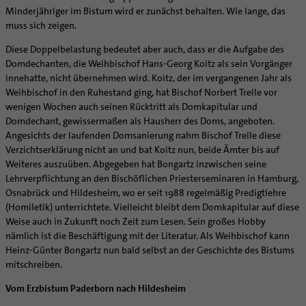
Minderjähriger im Bistum wird er zunächst behalten. Wie lange, das
muss sich zeigen.
Diese Doppelbelastung bedeutet aber auch, dass er die Aufgabe des
Domdechanten, die Weihbischof Hans-Georg Koitz als sein Vorgänger
innehatte, nicht übernehmen wird. Koitz, der im vergangenen Jahr als
Weihbischof in den Ruhestand ging, hat Bischof Norbert Trelle vor
wenigen Wochen auch seinen Rücktritt als Domkapitular und
Domdechant, gewissermaßen als Hausherr des Doms, angeboten.
Angesichts der laufenden Domsanierung nahm Bischof Trelle diese
Verzichtserklärung nicht an und bat Koitz nun, beide Ämter bis auf
Weiteres auszuüben. Abgegeben hat Bongartz inzwischen seine
Lehrverpflichtung an den Bischöflichen Priesterseminaren in Hamburg,
Osnabrück und Hildesheim, wo er seit 1988 regelmäßig Predigtlehre
(Homiletik) unterrichtete. Vielleicht bleibt dem Domkapitular auf diese
Weise auch in Zukunft noch Zeit zum Lesen. Sein großes Hobby
nämlich ist die Beschäftigung mit der Literatur. Als Weihbischof kann
Heinz-Günter Bongartz nun bald selbst an der Geschichte des Bistums
mitschreiben.
Vom Erzbistum Paderborn nach Hildesheim