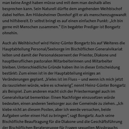
man keine Angst haben müsse und mit dem man deshalb alles
besprechen kann. Sein Naturell dürfte dem angehenden Weihbischof
dabei helfen. Am Hildesheimer Domhof gilt er als menschenzugewandt
und hilfsbereit. Er selbst bringt es auf einen einfachen Punkt: „Ich bin
gerne mit Menschen zusammen.“ Ein begabter Prediger ist Bongartz
ohnehin.
Auch als Weihbischof wird Heinz-Günter Bongartz bis auf Weiteres die
Hauptabteilung Personal/Seelsorge im Bischöflichen Generalvikariat
leiten und damit der Personaldezernent der Priester, Diakone und
hauptberuflichen pastoralen Mitarbeiterinnen und Mitarbeiter
bleiben. Unterschiedliche Gründe haben ihn in dieser Entscheidung
bestärkt: Zum einen ist in der Hauptabteilung einiges an
Veränderungen geplant. „Vieles ist im Fluss – und wenn ich mich jetzt
da rausziehen würde, wäre es schwierig“, nennt Heinz-Günter Bongartz
als Beispiel. Zum anderen macht sich der Priestermangel auch im
Generalvikariat bemerkbar: Einen Nachfolger einzusetzen würde
bedeuten, einen anderen Seelsorger aus der Gemeinde zu ziehen. „Ich
klebe nicht an diesem Posten, aber ich werde versuchen, beide
Aufgaben unter einen Hut zu bringen“, sagt Bongartz. Auch seine
Bischöfliche Beauftragung für die Diakone und die Geschäftsführung
der Bischöflichen Beratergruppe für Fragen sexuellen Missbrauchs