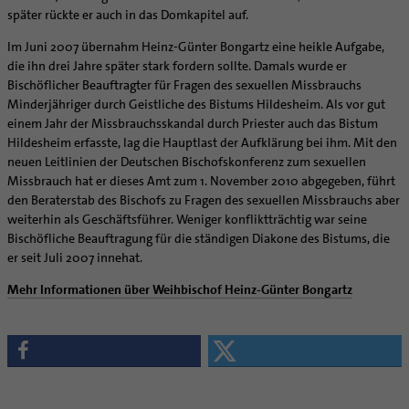
später rückte er auch in das Domkapitel auf.
Im Juni 2007 übernahm Heinz-Günter Bongartz eine heikle Aufgabe,
die ihn drei Jahre später stark fordern sollte. Damals wurde er
Bischöflicher Beauftragter für Fragen des sexuellen Missbrauchs
Minderjähriger durch Geistliche des Bistums Hildesheim. Als vor gut
einem Jahr der Missbrauchsskandal durch Priester auch das Bistum
Hildesheim erfasste, lag die Hauptlast der Aufklärung bei ihm. Mit den
neuen Leitlinien der Deutschen Bischofskonferenz zum sexuellen
Missbrauch hat er dieses Amt zum 1. November 2010 abgegeben, führt
den Beraterstab des Bischofs zu Fragen des sexuellen Missbrauchs aber
weiterhin als Geschäftsführer. Weniger konfliktträchtig war seine
Bischöfliche Beauftragung für die ständigen Diakone des Bistums, die
er seit Juli 2007 innehat.
Mehr Informationen über Weihbischof Heinz-Günter Bongartz