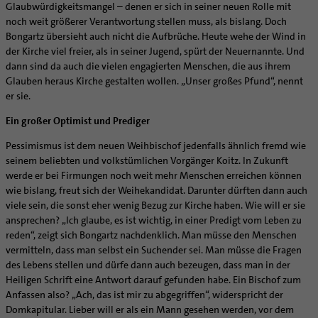
Supervision
Glaubwürdigkeitsmangel – denen er sich in seiner neuen Rolle mit
Ehe - Familie - Geschlechtergerechtigkeit
Veranstaltungen
noch weit größerer Verantwortung stellen muss, als bislang. Doch
Coaching
Kategoriale und Diakonale Seelsorge
Bongartz übersieht auch nicht die Aufbrüche. Heute wehe der Wind in
Aufbrüche in der Kirche
der Kirche viel freier, als in seiner Jugend, spürt der Neuernannte. Und
Notfall
Ehrenamtliche
dann sind da auch die vielen engagierten Menschen, die aus ihrem
Polizei- und Feuerwehr
Glauben heraus Kirche gestalten wollen. „Unser großes Pfund“, nennt
KirchenZeitung online
Schule
er sie.
Verwaltungsbeauftragte / Verwaltungsleitungen in
Gefängnisseelsorge
Pfarrgemeinden
Ein großer Optimist und Prediger
Segensorte
Pessimismus ist dem neuen Weihbischof jedenfalls ähnlich fremd wie
seinem beliebten und volkstümlichen Vorgänger Koitz. In Zukunft
werde er bei Firmungen noch weit mehr Menschen erreichen können
wie bislang, freut sich der Weihekandidat. Darunter dürften dann auch
viele sein, die sonst eher wenig Bezug zur Kirche haben. Wie will er sie
ansprechen? „Ich glaube, es ist wichtig, in einer Predigt vom Leben zu
reden“, zeigt sich Bongartz nachdenklich. Man müsse den Menschen
vermitteln, dass man selbst ein Suchender sei. Man müsse die Fragen
des Lebens stellen und dürfe dann auch bezeugen, dass man in der
Heiligen Schrift eine Antwort darauf gefunden habe. Ein Bischof zum
Anfassen also? „Ach, das ist mir zu abgegriffen“, widerspricht der
Domkapitular. Lieber will er als ein Mann gesehen werden, vor dem