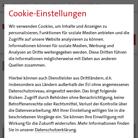
MARIENDOM
DOMMUSEUM
DOMBIBLIOTHEK
Cookie-Einstellungen
Wir verwenden Cookies, um Inhalte und Anzeigen zu
personalisieren, Funktionen für soziale Medien anbieten und die
Zugriffe auf unsere Website analysieren zu können.
Informationen können für soziale Medien, Werbung und
Analysen an Dritte weitergegeben werden. Diese Dritten führen
BISTUM
die Informationen möglicherweise mit Daten aus anderen
Quellen zusammen.
Bistum Hildesheim
Bistum
Nachrichten
Artikel
Bischöfe
Organisation
Bischof Dr. Heiner Wilmer SCJ
Hierbei können auch Dienstleister aus Drittländern, d.h.
Pfarrgemeinden
Weihbischof Dr. Martin Marahrens
Generalvikariat
Aufbrechen und bleiben
insbesondere aus Ländern außerhalb der EU ohne angemessenes
Datenschutzniveau, eingesetzt werden. Das birgt folgende
Hildesheimer Dom
Bischof em. Norbert Trelle
Gremien
Risiken: Zugriff durch Behörden ohne Benachrichtigung, keine
Wallfahrten | Pilgern
Weihbischof em. Bongartz
Diözesangericht
Virtueller Rundgang durch den Dom
Heinz-Günter Bongartz ist noch immer überrascht von
Betroffenenrechte oder Rechtsmittel, Verlust der Kontrolle über
seiner Bischofsernennung
Veranstaltungen
Weihbischof em. Schwerdtfeger
Gemeindegremien
Tausendjähriger Rosenstock
Termine Wallfahrten und Pilgern
die Datenverarbeitung. Mit Ihrer Einstellung willigen Sie in die
beschriebenen Vorgänge ein. Sie können Ihre Einwilligung mit
Strategieprozess
Weihbischof em. Koitz
Die Hildesheimer Dommusik
Jakobswege im Bistum Hildesheim
Wirkung für die Zukunft widerrufen. Mehr Informationen finden
© Hahn
Jugend
Bischof em. Dr. Wüstenberg
Sie in unserer
Datenschutzerklärung
.
Geschichte des Bistums
Sedisvakanz
Newsletter für Ministrantinnen und Ministranten