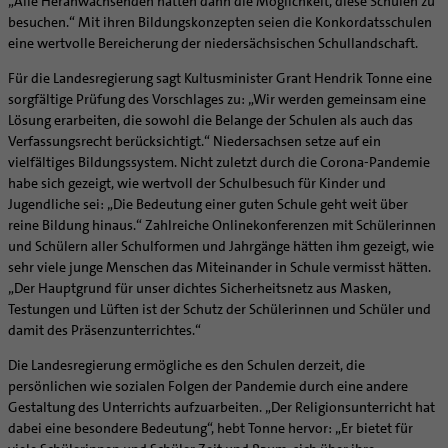
„Alle Heranwachsenden hätten dann die Möglichkeit, diese Schulen zu
besuchen.“ Mit ihren Bildungskonzepten seien die Konkordatsschulen
eine wertvolle Bereicherung der niedersächsischen Schullandschaft.
Für die Landesregierung sagt Kultusminister Grant Hendrik Tonne eine
sorgfältige Prüfung des Vorschlages zu: „Wir werden gemeinsam eine
Lösung erarbeiten, die sowohl die Belange der Schulen als auch das
Verfassungsrecht berücksichtigt.“ Niedersachsen setze auf ein
vielfältiges Bildungssystem. Nicht zuletzt durch die Corona-Pandemie
habe sich gezeigt, wie wertvoll der Schulbesuch für Kinder und
Jugendliche sei: „Die Bedeutung einer guten Schule geht weit über
reine Bildung hinaus.“ Zahlreiche Onlinekonferenzen mit Schülerinnen
und Schülern aller Schulformen und Jahrgänge hätten ihm gezeigt, wie
sehr viele junge Menschen das Miteinander in Schule vermisst hätten.
„Der Hauptgrund für unser dichtes Sicherheitsnetz aus Masken,
Testungen und Lüften ist der Schutz der Schülerinnen und Schüler und
damit des Präsenzunterrichtes.“
Die Landesregierung ermögliche es den Schulen derzeit, die
persönlichen wie sozialen Folgen der Pandemie durch eine andere
Gestaltung des Unterrichts aufzuarbeiten. „Der Religionsunterricht hat
dabei eine besondere Bedeutung“, hebt Tonne hervor: „Er bietet für