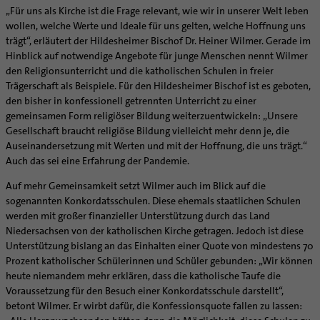
„Für uns als Kirche ist die Frage relevant, wie wir in unserer Welt leben
wollen, welche Werte und Ideale für uns gelten, welche Hoffnung uns
trägt“, erläutert der Hildesheimer Bischof Dr. Heiner Wilmer. Gerade im
Hinblick auf notwendige Angebote für junge Menschen nennt Wilmer
den Religionsunterricht und die katholischen Schulen in freier
Trägerschaft als Beispiele. Für den Hildesheimer Bischof ist es geboten,
den bisher in konfessionell getrennten Unterricht zu einer
gemeinsamen Form religiöser Bildung weiterzuentwickeln: „Unsere
Gesellschaft braucht religiöse Bildung vielleicht mehr denn je, die
Auseinandersetzung mit Werten und mit der Hoffnung, die uns trägt.“
Auch das sei eine Erfahrung der Pandemie.
Auf mehr Gemeinsamkeit setzt Wilmer auch im Blick auf die
sogenannten Konkordatsschulen. Diese ehemals staatlichen Schulen
werden mit großer finanzieller Unterstützung durch das Land
Niedersachsen von der katholischen Kirche getragen. Jedoch ist diese
Unterstützung bislang an das Einhalten einer Quote von mindestens 70
Prozent katholischer Schülerinnen und Schüler gebunden: „Wir können
heute niemandem mehr erklären, dass die katholische Taufe die
Voraussetzung für den Besuch einer Konkordatsschule darstellt“,
betont Wilmer. Er wirbt dafür, die Konfessionsquote fallen zu lassen: