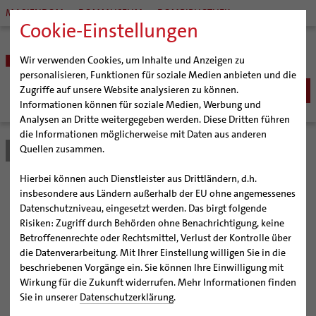
MARIENDOM
DOMMUSEUM
DOMBIBLIOTHEK
Cookie-Einstellungen
Wir verwenden Cookies, um Inhalte und Anzeigen zu
personalisieren, Funktionen für soziale Medien anbieten und die
Zugriffe auf unsere Website analysieren zu können.
Informationen können für soziale Medien, Werbung und
Analysen an Dritte weitergegeben werden. Diese Dritten führen
BISTUM
die Informationen möglicherweise mit Daten aus anderen
Quellen zusammen.
Bistum Hildesheim
Bistum
Nachrichten
Artikel
Bischöfe
Organisation
Bischof Dr. Heiner Wilmer SCJ
Hierbei können auch Dienstleister aus Drittländern, d.h.
Pfarrgemeinden
Weihbischof Dr. Martin Marahrens
Generalvikariat
Begegnung der
insbesondere aus Ländern außerhalb der EU ohne angemessenes
Datenschutzniveau, eingesetzt werden. Das birgt folgende
Hildesheimer Dom
Bischof em. Norbert Trelle
Gremien
Niedersächsischen
Risiken: Zugriff durch Behörden ohne Benachrichtigung, keine
Wallfahrten | Pilgern
Weihbischof em. Bongartz
Diözesangericht
Virtueller Rundgang durch den Dom
Betroffenenrechte oder Rechtsmittel, Verlust der Kontrolle über
Landesregierung mit der
Veranstaltungen
Weihbischof em. Schwerdtfeger
Gemeindegremien
Tausendjähriger Rosenstock
Termine Wallfahrten und Pilgern
die Datenverarbeitung. Mit Ihrer Einstellung willigen Sie in die
beschriebenen Vorgänge ein. Sie können Ihre Einwilligung mit
Strategieprozess
Weihbischof em. Koitz
Die Hildesheimer Dommusik
Jakobswege im Bistum Hildesheim
Katholischen Kirche
Wirkung für die Zukunft widerrufen. Mehr Informationen finden
Jugend
Bischof em. Dr. Wüstenberg
Sie in unserer
Datenschutzerklärung
.
Niedersachsen
Geschichte des Bistums
Sedisvakanz
Newsletter für Ministrantinnen und Ministranten