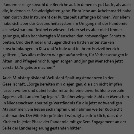
Supervision
Pandemie zeige sowohl die Bereiche auf, in denen es gut laufe, als auch
Ehe - Familie - Geschlechtergerechtigkeit
Veranstaltungen
Coaching
die, in denen es Schwierigkeiten gebe. Einbrüche am Arbeitsmarkt habe
Kategoriale und Diakonale Seelsorge
man durch das Instrument der Kurzarbeit auffangen können. Vor allem
Aufbrüche in der Kirche
Notfall
habe sich aber das Gesundheitssystem im Umgang mit der Pandemie
Ehrenamtliche
als belastbar und flexibel erwiesen. Leider sei es aber nicht immer
Polizei- und Feuerwehr
KirchenZeitung online
gelungen, allen hochbetagten Menschen den notwendigen Schutz zu
Schule
bieten. Und die Kinder und Jugendlichen hätten unter starken
Verwaltungsbeauftragte / Verwaltungsleitungen in
Gefängnisseelsorge
Einschränkungen in Kita und Schule und in ihrem Freizeitbereich
Pfarrgemeinden
gelitten: „Das alles müssen wir gut aufarbeiten, für Verbesserungen in
Segensorte
Alten- und Pflegeeinrichtungen sorgen und jungen Menschen jetzt
verstärkt Angebote machen.“
Auch Ministerpräsident Weil sieht Spaltungstendenzen in der
Gesellschaft: „Sorge bereiten mir diejenigen, die sich nicht impfen
lassen wollen und dabei leider mitunter eine unverhohlene verbale
Aggressivität an den Tag legen.“ Die überwiegende Zahl der Menschen
in Niedersachsen aber zeige Verständnis für die jetzt notwendigen
Maßnahmen. Sie ließen sich impfen und nähmen weiter Rücksicht
aufeinander. Der Ministerpräsident würdigt ausdrücklich, dass die
Kirchen in jeder Phase der Pandemie mit großem Engagement an der
Seite der Landesregierung gestanden hätten.