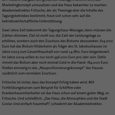
Caritas
Beratungsstellen
Angebote
Bistumsarchiv
Schulpastoral
Marketingkonzept umzusetzen und das Haus bekannter zu machen.
Lebensende
Katholisch heiraten
Weltkirche
Bischöfliche Stiftung Gemeinsam für das Leben
Materialien
Abenteuer Glaube
Akademiedirektor Fritzsche, der als Theologe eher die Inhalte des
Katholische Akademie des Bistums Hildesheim
Hochschulpastoral
Projekte
Spiritualität
Hirtenwort: Ehe & Familie
Patientenverfügung
Bolivienpartnerschaft
Bolivienpartnerschaft
Tagungsbetriebes bestimmt, freut sich schon sehr auf die
Unterstützung für Pfarreien und Einrichtungen
Aktuelles
LÜCHTENHOF
Religionsunterricht
Bestände
Stärkung der Demokratie | Einsatz gegen Diskriminierung
Seelsorgefelder
Wissenswertes zur Hochzeit
Wo ist der richtige Platz zum Sterben?
Exerzitien
Internationale Freiwilligendienste
Projektförderung
Bolivienkommission
betriebswirtschaftliche Unterstützung.
Prävention
Altersvorsorge und Ruhestand
Familienbildungsstätten
Service
Buchreihen
Begleitung und Vernetzung
Ideen für die Hochzeitsfeier
Hospiz-Seelsorge
Kontemplation
Frauen
Katholische Büros
Internationale Freiwilligendienste
Café Bolivia
Aktuelles
Zwei Jahre Zeit bekommt der Tagungshaus-Manager, dann müssen die
Fortbildungen
Arbeitshilfen
Katholische Erwachsenenbildung
Stellenanzeigen
Gemeindeservice
Berufe in der Kirche
Trausprüche aus der Bibel
Auszeit
Männer
Team
Schöpfungsgerecht 2035
Aus dem Bistum in die Welt
Beratung Direktpartnerschaften
Rückkehrenden-Engagement (ehemalige Freiwillige)
Zahlen stimmen. Ziel ist nicht nur, die Zahl der Leistungstage zu
Stellenangebote
Bistumsatlas
Forschungsinstitut für Philosophie Hannover
Digitaler Lesesaal
erhöhen, sondern auch den Zuschuss des Bistums abzusenken. 614.000
Orden | Gemeinschaften
Hochzeits-Symbole
Geistliche Begleitung
Queersensible Seelsorge
Newsletter
Raum für Vielfalt
Infobrief Weltkirche
Finanzielle Förderung der Bolivienpartnerschaft
Outgoing
Wir machen Kirche - schöpfungsgerecht
Liturgie und Kirchenmusik
Beruf und Familie
Euro hat das Bistum Hildesheim als Träger des St. Jakobushauses im
Verein für Geschichte und Kunst im Bistum Hildesheim
Lebens- und Glaubensorte
City- und Passanten
Weitere Infos
Diakone
Frauenorden
missio-Regionalstelle
Ökologische Fonds
Incoming
Biologische Vielfalt
Jahre 2003 zum Gesamthaushalt von rund 1,4 Mio. Euro beigesteuert.
Lokale Kirchenentwicklung
KODA
Dombibliothek Hildesheim
Spirituelle Teambegleitung
Arbeitnehmer
Gemeindereferent:in
Männerorden
Politische Lobbyarbeit
Taizé-Fahrt Herbst 2026
Engagiert in der Gesellschaft
Im Jahre 2009 sollen es nur noch 346.000 Euro pro Jahr sein. Dafür
#diegruenegemeinde
Direktorium
Bundeskonferenz der kirchlichen Archive in Deutschland
nimmt das Bistum aber noch einmal Geld in die Hand: 184.000 Euro
Unterstützungsangebote für Seelsorgende
Altenheim | Senioren
Pastorale:r Mitarbeiter:in
Geistliche Gemeinschaften
Partnerschaftsvereinbarung
Energetisches Sanieren
Internationale Freiwilligendienste
Mitarbeitervertretung
fließen einmalig in das „Neupositionierungskonzept“ des Hauses
Menschen mit Behinderung
Pastoralreferent:in
Ritterorden
Bolivienpartnerschaft Bistum Trier
Fördermittel finden
zusätzlich zum normalen Zuschuss.
Netzwerk ChancenGleich
Institutionelles Schutzkonzept
Muttersprachen
Priester
Ordo virginum
Bolivienreise mit Bischof Heiner
Mobilität
Büchereien
Kirchlicher Anzeiger
Fritzsche ist sicher, dass das Konzept Erfolg haben wird. Mit
Hospiz
Kirchenmusiker:in
Bolivientag 2026
Ökotheologie
Fortbildungskursen zum Beispiel für Schöffen oder
Medienstelle
Kirchliches Arbeitsrecht
Internet- und Telefon
Religionslehrer:in
Schöpfungsspiritualität
Krankenhausmitarbeiter sei das Haus schon auf einem guten Weg, so
Newsletter
Schematismus
Fritzsche. Und schließlich: „Das Haus, die Atmosphäre und die Stadt
Krankenhaus
Freiwilligendienst
Umweltbildung
Personalentwicklung
Goslar sind einfach traumhaft“, schwärmt der Akademiedirektor.
Künstler
Soziale Berufe in der Caritas
Zukunftsräume
Unterstützungsangebot für Seelsorgende
Glaubenswege
Aktuelles