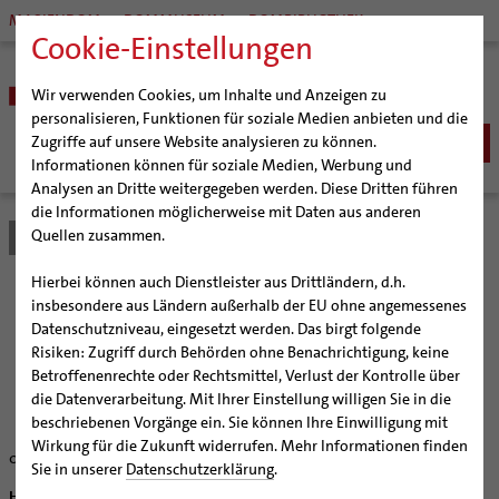
MARIENDOM
DOMMUSEUM
DOMBIBLIOTHEK
Cookie-Einstellungen
Wir verwenden Cookies, um Inhalte und Anzeigen zu
personalisieren, Funktionen für soziale Medien anbieten und die
Zugriffe auf unsere Website analysieren zu können.
Informationen können für soziale Medien, Werbung und
Analysen an Dritte weitergegeben werden. Diese Dritten führen
BISTUM
die Informationen möglicherweise mit Daten aus anderen
Quellen zusammen.
Bistum Hildesheim
Bistum
Nachrichten
Artikel
Bischöfe
Organisation
Bischof Dr. Heiner Wilmer SCJ
Hierbei können auch Dienstleister aus Drittländern, d.h.
Pfarrgemeinden
Weihbischof Dr. Martin Marahrens
Generalvikariat
Betten warm halten
insbesondere aus Ländern außerhalb der EU ohne angemessenes
Datenschutzniveau, eingesetzt werden. Das birgt folgende
Hildesheimer Dom
Bischof em. Norbert Trelle
Gremien
Risiken: Zugriff durch Behörden ohne Benachrichtigung, keine
Wallfahrten | Pilgern
Weihbischof em. Bongartz
Diözesangericht
Virtueller Rundgang durch den Dom
St. Jakobushaus Goslar will die Zahl der
Betroffenenrechte oder Rechtsmittel, Verlust der Kontrolle über
Übernachtungsgäste erhöhen
Veranstaltungen
Weihbischof em. Schwerdtfeger
Gemeindegremien
Tausendjähriger Rosenstock
Termine Wallfahrten und Pilgern
die Datenverarbeitung. Mit Ihrer Einstellung willigen Sie in die
beschriebenen Vorgänge ein. Sie können Ihre Einwilligung mit
Strategieprozess
Weihbischof em. Koitz
Die Hildesheimer Dommusik
Jakobswege im Bistum Hildesheim
Wirkung für die Zukunft widerrufen. Mehr Informationen finden
07.10.2005
Jugend
Bischof em. Dr. Wüstenberg
Sie in unserer
Datenschutzerklärung
.
Geschichte des Bistums
Sedisvakanz
Newsletter für Ministrantinnen und Ministranten
Hildesheim/Goslar (bph) Um 50 Prozent steigern will das St.