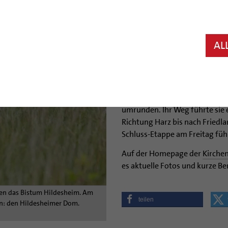
Bischof Norbert Trelle empfäng
Fahrradtour zum Bistumsjubil
eingeladen, die 50 Radler auf
AL
wenn sie zwischen 16.30 Uhr
In den Beinen stecken den Rad-
Etappen zurückgelegt haben. S
Bistum Hildesheim anlässlich 
umrunden. Ihr Weg führte sie e
Richtung Harz bis nach Friedla
Schluss-Etappe am Freitag fü
Auf der Homepage der
Kirche
es aktuelle Fotos und kurze B
ppen das Bistum Hildesheim. Am
teilen
chen: den Hildesheimer Dom.