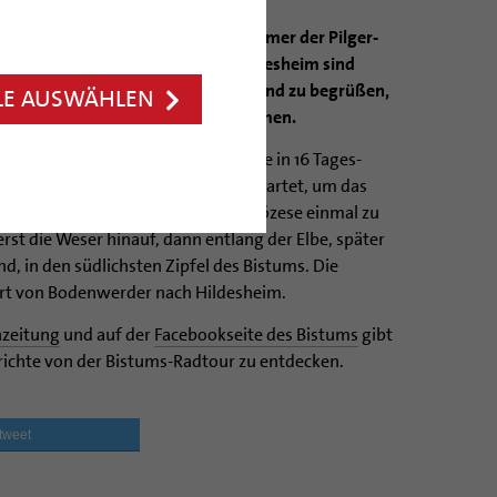
t am Freitag, 7. August, die Teilnehmer der Pilger-
äum. Die Katholiken in und um Hildesheim sind
 den letzten Metern zu beklatschen und zu begrüßen,
LE AUSWÄHLEN
 und 17 Uhr auf dem Domhof ankommen.
Pilgern dann 1400 Kilometer, die sie in 16 Tages-
ie waren am 23. Juli in Hameln gestartet, um das
des 1200-jährigen Bestehens der Diözese einmal zu
rst die Weser hinauf, dann entlang der Elbe, später
nd, in den südlichsten Zipfel des Bistums. Die
hrt von Bodenwerder nach Hildesheim.
nzeitung
und auf der
Facebookseite des Bistums
gibt
erichte von der Bistums-Radtour zu entdecken.
tweet