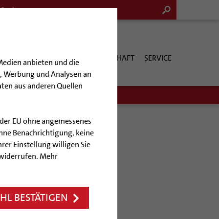
G & KULTUR
KIRCHE & GESELLSCHAFT
SERVICE
Medien anbieten und die
en, Werbung und Analysen an
aten aus anderen Quellen
lb der EU ohne angemessenes
hne Benachrichtigung, keine
rer Einstellung willigen Sie
er
 widerrufen. Mehr
desheimer Dom
L BESTÄTIGEN