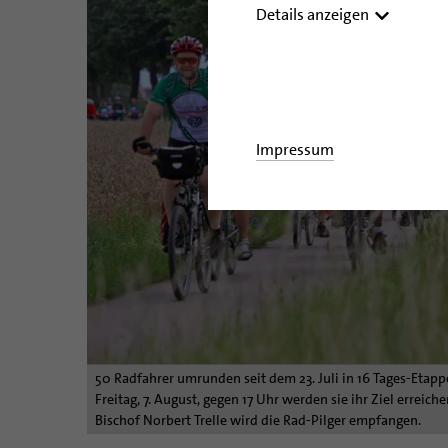
Details anzeigen
Impressum
50 Radfahrer umrunden seit dem 23. Juli in 16 Tages-Eta
Freitag, 7. August, gegen 17 Uhr werden sie ihr Ziel errei
Bischof Norbert Trelle wird die Rad-Pilger empfangen.