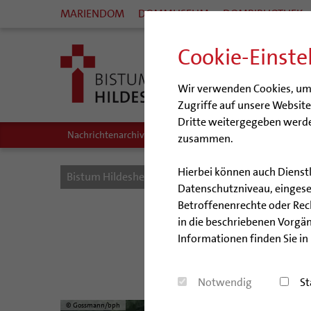
MARIENDOM
DOMMUSEUM
DOMBIBLIOTHEK
Cookie-Einste
Wir verwenden Cookies, um I
Zugriffe auf unsere Websit
Dritte weitergegeben werde
Nachrichtenarchiv
Audio/Podcasts
zusammen.
Hierbei können auch Dienst
Bistum Hildesheim
Bistum
Nachrichten
Datenschutzniveau, eingeset
Betroffenenrechte oder Recht
B
in die beschriebenen Vorgän
Informationen finden Sie in
Fahrradtour 
Notwendig
St
© Gossmann/bph