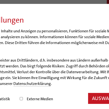
llungen
BISTUM
SEELSORGE
BERATUNG & HILFE
BILDUN
nhalte und Anzeigen zu personalisieren, Funktionen für soziale 
e analysieren zu können. Informationen können für soziale Medi
n. Diese Dritten führen die Informationen möglicherweise mit D
leister aus Drittländern, d.h. insbesondere aus Ländern außerha
Artikel
zt werden. Das birgt folgende Risiken: Zugriff durch Behörden o
smittel, Verlust der Kontrolle über die Datenverarbeitung. Mit Ih
ischof empfängt Rad-Pilg
ge ein. Sie können Ihre Einwilligung mit Wirkung für die Zukunft
 unserer
Datenschutzerklärung
.
zum Bistumsjubiläum endet am Freitag vor dem Hil
AUSWAH
atistik
Externe Medien
05.08.2015