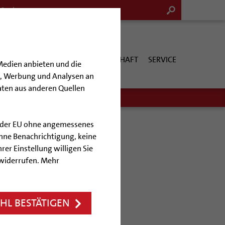
G & KULTUR
KIRCHE & GESELLSCHAFT
SERVICE
Medien anbieten und die
en, Werbung und Analysen an
aten aus anderen Quellen
lb der EU ohne angemessenes
hne Benachrichtigung, keine
rer Einstellung willigen Sie
 widerrufen. Mehr
ergessen
L BESTÄTIGEN