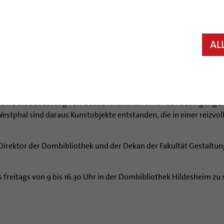
ten der Hildesheimer „Hochschule für Angewandte Wissenschaft 
nter dem Titel „gelöschtes gedächtnis“. Eröffnet wird die Ausst
AL
m selbstverständlichen Handwerkszeug geworden. Manche erkennen
nur begrenzt haltbar, heißt es.
 Studenten des Fachbereichs Gestaltung der „Hochschule für A
ehre die Bedeutung von Gedächtniskultur unter den Bedingungen d
 Westphal sind daraus Kunstobjekte entstanden, die in einer reizv
Direktor der Dombibliothek und der Dekan der Fakultät Gestaltu
reitags von 9 bis 16.30 Uhr in der Dombibliothek Hildesheim zu seh