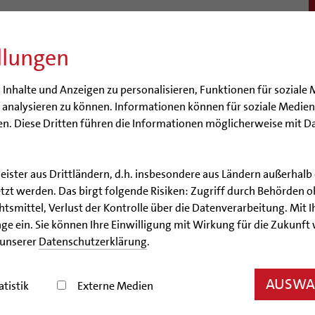
llungen
BISTUM
SEELSORGE
BERATUNG & HILFE
BILDUN
nhalte und Anzeigen zu personalisieren, Funktionen für soziale 
e analysieren zu können. Informationen können für soziale Medi
n. Diese Dritten führen die Informationen möglicherweise mit D
leister aus Drittländern, d.h. insbesondere aus Ländern außerha
Artikel
zt werden. Das birgt folgende Risiken: Zugriff durch Behörden o
smittel, Verlust der Kontrolle über die Datenverarbeitung. Mit Ih
Bits statt Bücher?
ge ein. Sie können Ihre Einwilligung mit Wirkung für die Zukunft
 unserer
Datenschutzerklärung
.
iothek Hildesheim zeigt Kunst gegen das digitale V
AUSWAH
atistik
Externe Medien