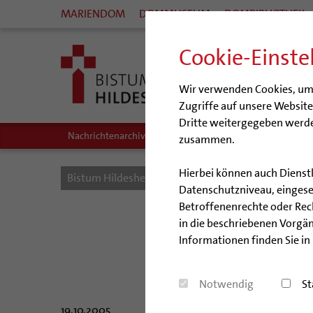
MARIENDOM
DOMMUSEUM
DOMBIBLIOTHEK
Cookie-Einste
Wir verwenden Cookies, um I
Zugriffe auf unsere Websit
Dritte weitergegeben werde
Nachrichtenarchiv
Audio/Podcasts
zusammen.
Hierbei können auch Dienst
Bistum Hildesheim
Bistum
Nachrichten
Datenschutzniveau, eingeset
Betroffenenrechte oder Recht
in die beschriebenen Vorgän
Informationen finden Sie in
Dombibl
Notwendig
St
19.10.2005