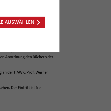
und Kunst (HAWK)“ präsentiert
ellung am Donnerstag, 20.
LE AUSWÄHLEN
 darin auch Gefahren: Digital
ngewandte Wissenschaft und
es digitalen Zeitalters
ollen Anordnung den Büchern der
ng an der HAWK, Prof. Werner
en. Der Eintritt ist frei.