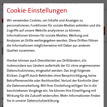
MARIENDOM
DOMMUSEUM
DOMBIBLIOTHEK
Cookie-Einstellungen
Wir verwenden Cookies, um Inhalte und Anzeigen zu
personalisieren, Funktionen für soziale Medien anbieten und die
Zugriffe auf unsere Website analysieren zu können.
Informationen können für soziale Medien, Werbung und
Analysen an Dritte weitergegeben werden. Diese Dritten führen
BISTUM
die Informationen möglicherweise mit Daten aus anderen
Quellen zusammen.
Bistum Hildesheim
Bistum
Nachrichten
Artikel
Bischöfe
Organisation
Bischof Dr. Heiner Wilmer SCJ
Hierbei können auch Dienstleister aus Drittländern, d.h.
Pfarrgemeinden
Weihbischof Dr. Martin Marahrens
Generalvikariat
"Brückenbauer" im Dom
insbesondere aus Ländern außerhalb der EU ohne angemessenes
Datenschutzniveau, eingesetzt werden. Das birgt folgende
Hildesheimer Dom
Bischof em. Norbert Trelle
Gremien
Risiken: Zugriff durch Behörden ohne Benachrichtigung, keine
Wallfahrten | Pilgern
Weihbischof em. Bongartz
Diözesangericht
Virtueller Rundgang durch den Dom
Bischof Homeyer feierte Sternsingerdankgottesdienst
Betroffenenrechte oder Rechtsmittel, Verlust der Kontrolle über
im Bistum Hildesheim
Veranstaltungen
Weihbischof em. Schwerdtfeger
Gemeindegremien
Tausendjähriger Rosenstock
Termine Wallfahrten und Pilgern
die Datenverarbeitung. Mit Ihrer Einstellung willigen Sie in die
beschriebenen Vorgänge ein. Sie können Ihre Einwilligung mit
Strategieprozess
Weihbischof em. Koitz
Die Hildesheimer Dommusik
Jakobswege im Bistum Hildesheim
Wirkung für die Zukunft widerrufen. Mehr Informationen finden
24.01.2004
Jugend
Bischof em. Dr. Wüstenberg
Sie in unserer
Datenschutzerklärung
.
Geschichte des Bistums
Sedisvakanz
Newsletter für Ministrantinnen und Ministranten
Hildesheim (bph) Mit etwa 2.000 Sternsingerinnen und Sternsingern