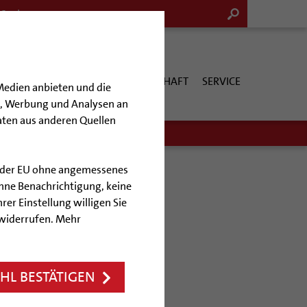
G & KULTUR
KIRCHE & GESELLSCHAFT
SERVICE
Medien anbieten und die
en, Werbung und Analysen an
aten aus anderen Quellen
lb der EU ohne angemessenes
hne Benachrichtigung, keine
rer Einstellung willigen Sie
Dombibliothek
 widerrufen. Mehr
 erwerben
L BESTÄTIGEN