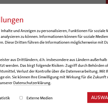
llungen
BISTUM
SEELSORGE
BERATUNG & HILFE
BILDUN
nhalte und Anzeigen zu personalisieren, Funktionen für soziale 
e analysieren zu können. Informationen können für soziale Medi
n. Diese Dritten führen die Informationen möglicherweise mit D
leister aus Drittländern, d.h. insbesondere aus Ländern außerha
Artikel
zt werden. Das birgt folgende Risiken: Zugriff durch Behörden o
smittel, Verlust der Kontrolle über die Datenverarbeitung. Mit Ih
rkt in der Hildesheimer 
ge ein. Sie können Ihre Einwilligung mit Wirkung für die Zukunft
 unserer
Datenschutzerklärung
.
bis 16. Dezember kann man gegen Spende alte Werke
AUSWAH
atistik
Externe Medien
09.12.2016