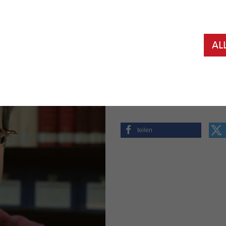
Die Hildesheimer Dombibliothe
veranstaltet einen Bücherflo
vorhandene und nicht mehr be
AL
„Wir bieten mehrere tausend B
Wissenschaft, Geschichte, Kunst
Dr. Monika Suchan. Der Flohma
16.30 Uhr im Vortragssaal neb
teilen