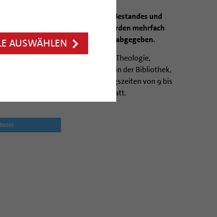
k trennt sich von einem Teil ihres Bestandes und
hmarkt: Vom 13. bis 16. Dezember werden mehrfach
nötigte Bücher gegen eine Spende abgegeben.
LE AUSWÄHLEN
ände aus vielen Fachbereichen wie Theologie,
 und Kultur an“, so die neue Leiterin der Bibliothek,
rkt findet zu den üblichen Öffnungszeiten von 9 bis
en dem Foyer der Dombibliothek statt.
tweet