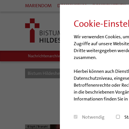
MARIENDOM
DOMMUSEUM
DOMBIBLIOTHEK
Cookie-Einste
Wir verwenden Cookies, um I
Zugriffe auf unsere Websit
Dritte weitergegeben werde
Nachrichtenarchiv
Audio/Podcasts
zusammen.
Hierbei können auch Dienst
Bistum Hildesheim
Bistum
Nachrichten
Datenschutzniveau, eingeset
Betroffenenrechte oder Recht
Bücherflohma
in die beschriebenen Vorgän
Informationen finden Sie in
Vom 13. 
Notwendig
St
© bph / Branahl