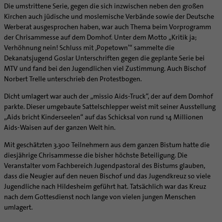
Caritas
Beratungsstellen
Angebote
Die umstrittene Serie, gegen die sich inzwischen neben den großen
Bistumsarchiv
Schulpastoral
Lebensende
Katholisch heiraten
Weltkirche
Bischöfliche Stiftung Gemeinsam für das Leben
Kirchen auch jüdische und moslemische Verbände sowie der Deutsche
Materialien
Abenteuer Glaube
Katholische Akademie des Bistums Hildesheim
Hochschulpastoral
Projekte
Spiritualität
Hirtenwort: Ehe & Familie
Patientenverfügung
Bolivienpartnerschaft
Bolivienpartnerschaft
Werberat ausgesprochen haben, war auch Thema beim Vorprogramm
Unterstützung für Pfarreien und Einrichtungen
Aktuelles
LÜCHTENHOF
Religionsunterricht
Bestände
Stärkung der Demokratie | Einsatz gegen Diskriminierung
der Chrisammesse auf dem Domhof. Unter dem Motto „Kritik ja;
Seelsorgefelder
Wissenswertes zur Hochzeit
Wo ist der richtige Platz zum Sterben?
Exerzitien
Internationale Freiwilligendienste
Projektförderung
Bolivienkommission
Prävention
Altersvorsorge und Ruhestand
Verhöhnung nein! Schluss mit ‚Popetown’“ sammelte die
Familienbildungsstätten
Service
Buchreihen
Begleitung und Vernetzung
Ideen für die Hochzeitsfeier
Hospiz-Seelsorge
Kontemplation
Frauen
Katholische Büros
Internationale Freiwilligendienste
Café Bolivia
Aktuelles
Dekanatsjugend Goslar Unterschriften gegen die geplante Serie bei
Fortbildungen
Arbeitshilfen
Katholische Erwachsenenbildung
Stellenanzeigen
Gemeindeservice
Berufe in der Kirche
Trausprüche aus der Bibel
Auszeit
Männer
Team
Schöpfungsgerecht 2035
Aus dem Bistum in die Welt
Beratung Direktpartnerschaften
Rückkehrenden-Engagement (ehemalige Freiwillige)
MTV und fand bei den Jugendlichen viel Zustimmung. Auch Bischof
Stellenangebote
Bistumsatlas
Forschungsinstitut für Philosophie Hannover
Digitaler Lesesaal
Norbert Trelle unterschrieb den Protestbogen.
Orden | Gemeinschaften
Hochzeits-Symbole
Geistliche Begleitung
Queersensible Seelsorge
Newsletter
Raum für Vielfalt
Infobrief Weltkirche
Finanzielle Förderung der Bolivienpartnerschaft
Outgoing
Wir machen Kirche - schöpfungsgerecht
Liturgie und Kirchenmusik
Beruf und Familie
Verein für Geschichte und Kunst im Bistum Hildesheim
Lebens- und Glaubensorte
City- und Passanten
Weitere Infos
Diakone
Frauenorden
missio-Regionalstelle
Ökologische Fonds
Incoming
Biologische Vielfalt
Dicht umlagert war auch der „missio Aids-Truck“, der auf dem Domhof
Lokale Kirchenentwicklung
KODA
Dombibliothek Hildesheim
parkte. Dieser umgebaute Sattelschlepper weist mit seiner Ausstellung
Spirituelle Teambegleitung
Arbeitnehmer
Gemeindereferent:in
Männerorden
Politische Lobbyarbeit
Taizé-Fahrt Herbst 2026
Engagiert in der Gesellschaft
#diegruenegemeinde
Direktorium
„Aids bricht Kinderseelen“ auf das Schicksal von rund 14 Millionen
Bundeskonferenz der kirchlichen Archive in Deutschland
Unterstützungsangebote für Seelsorgende
Altenheim | Senioren
Pastorale:r Mitarbeiter:in
Geistliche Gemeinschaften
Partnerschaftsvereinbarung
Energetisches Sanieren
Aids-Waisen auf der ganzen Welt hin.
Internationale Freiwilligendienste
Mitarbeitervertretung
Menschen mit Behinderung
Pastoralreferent:in
Ritterorden
Bolivienpartnerschaft Bistum Trier
Fördermittel finden
Netzwerk ChancenGleich
Institutionelles Schutzkonzept
Mit geschätzten 3.300 Teilnehmern aus dem ganzen Bistum hatte die
Muttersprachen
Priester
Ordo virginum
Bolivienreise mit Bischof Heiner
Mobilität
diesjährige Chrisammesse die bisher höchste Beteiligung. Die
Büchereien
Kirchlicher Anzeiger
Hospiz
Kirchenmusiker:in
Bolivientag 2026
Ökotheologie
Veranstalter vom Fachbereich Jugendpastoral des Bistums glauben,
Medienstelle
Kirchliches Arbeitsrecht
dass die Neugier auf den neuen Bischof und das Jugendkreuz so viele
Internet- und Telefon
Religionslehrer:in
Schöpfungsspiritualität
Newsletter
Schematismus
Jugendliche nach Hildesheim geführt hat. Tatsächlich war das Kreuz
Krankenhaus
Freiwilligendienst
Umweltbildung
nach dem Gottesdienst noch lange von vielen jungen Menschen
Personalentwicklung
Künstler
Soziale Berufe in der Caritas
Zukunftsräume
umlagert.
Unterstützungsangebot für Seelsorgende
Glaubenswege
Aktuelles