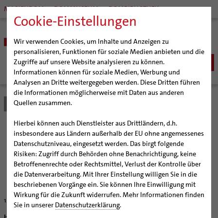
MARIENDOM
DOMMUSEUM
DOMBIBLIOTHEK
Cookie-Einstellungen
Wir verwenden Cookies, um Inhalte und Anzeigen zu
personalisieren, Funktionen für soziale Medien anbieten und die
Zugriffe auf unsere Website analysieren zu können.
Informationen können für soziale Medien, Werbung und
Analysen an Dritte weitergegeben werden. Diese Dritten führen
BISTUM
die Informationen möglicherweise mit Daten aus anderen
Quellen zusammen.
Bistum Hildesheim
Bistum
Nachrichten
Artikel
Bischöfe
Organisation
Bischof Dr. Heiner Wilmer SCJ
Hierbei können auch Dienstleister aus Drittländern, d.h.
Pfarrgemeinden
Weihbischof Dr. Martin Marahrens
Generalvikariat
Ein Kreuz eckt an
insbesondere aus Ländern außerhalb der EU ohne angemessenes
Datenschutzniveau, eingesetzt werden. Das birgt folgende
Hildesheimer Dom
Bischof em. Norbert Trelle
Gremien
Risiken: Zugriff durch Behörden ohne Benachrichtigung, keine
Wallfahrten | Pilgern
Weihbischof em. Bongartz
Diözesangericht
Virtueller Rundgang durch den Dom
Bischof Norbert Trelle wendet sich bei Chrisammesse
Betroffenenrechte oder Rechtsmittel, Verlust der Kontrolle über
gegen Verletzung religiöser Gefühle
Veranstaltungen
Weihbischof em. Schwerdtfeger
Gemeindegremien
Tausendjähriger Rosenstock
Termine Wallfahrten und Pilgern
die Datenverarbeitung. Mit Ihrer Einstellung willigen Sie in die
beschriebenen Vorgänge ein. Sie können Ihre Einwilligung mit
Strategieprozess
Weihbischof em. Koitz
Die Hildesheimer Dommusik
Jakobswege im Bistum Hildesheim
Wirkung für die Zukunft widerrufen. Mehr Informationen finden
12.04.2006
Jugend
Bischof em. Dr. Wüstenberg
Sie in unserer
Datenschutzerklärung
.
Geschichte des Bistums
Sedisvakanz
Newsletter für Ministrantinnen und Ministranten
Hildesheim (bph) Mit mindestens 3.300 Jugendlichen hat Bischof