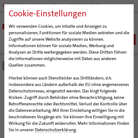
MARIENDOM
DOMMUSEUM
DOMBIBLIOTHEK
Cookie-Einstellungen
Wir verwenden Cookies, um Inhalte und Anzeigen zu
personalisieren, Funktionen für soziale Medien anbieten und die
Zugriffe auf unsere Website analysieren zu können.
Informationen können für soziale Medien, Werbung und
Analysen an Dritte weitergegeben werden. Diese Dritten führen
BISTUM
die Informationen möglicherweise mit Daten aus anderen
Quellen zusammen.
Bistum Hildesheim
Bistum
Nachrichten
Artikel
Bischöfe
Organisation
Bischof Dr. Heiner Wilmer SCJ
Hierbei können auch Dienstleister aus Drittländern, d.h.
Pfarrgemeinden
Weihbischof Dr. Martin Marahrens
Generalvikariat
Eine Säule zwischen zwei
insbesondere aus Ländern außerhalb der EU ohne angemessenes
Datenschutzniveau, eingesetzt werden. Das birgt folgende
Hildesheimer Dom
Bischof em. Norbert Trelle
Gremien
Deckeln
Risiken: Zugriff durch Behörden ohne Benachrichtigung, keine
Wallfahrten | Pilgern
Weihbischof em. Bongartz
Diözesangericht
Virtueller Rundgang durch den Dom
Betroffenenrechte oder Rechtsmittel, Verlust der Kontrolle über
Veranstaltungen
Weihbischof em. Schwerdtfeger
Gemeindegremien
Tausendjähriger Rosenstock
Termine Wallfahrten und Pilgern
die Datenverarbeitung. Mit Ihrer Einstellung willigen Sie in die
Ein neues Buch widmet sich der berühmten
beschriebenen Vorgänge ein. Sie können Ihre Einwilligung mit
Strategieprozess
Weihbischof em. Koitz
Die Hildesheimer Dommusik
Jakobswege im Bistum Hildesheim
Christussäule von Bischof Bernward
Wirkung für die Zukunft widerrufen. Mehr Informationen finden
Jugend
Bischof em. Dr. Wüstenberg
Sie in unserer
Datenschutzerklärung
.
Geschichte des Bistums
Sedisvakanz
Newsletter für Ministrantinnen und Ministranten
© Schnell + Steiner