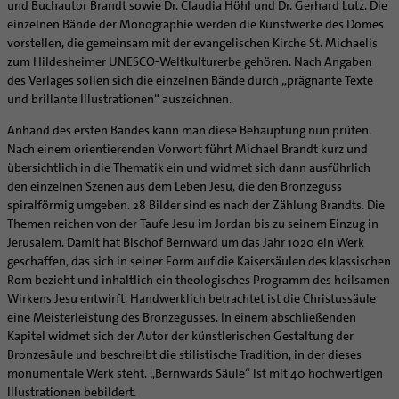
Supervision
und Buchautor Brandt sowie Dr. Claudia Höhl und Dr. Gerhard Lutz. Die
Ehe - Familie - Geschlechtergerechtigkeit
Veranstaltungen
einzelnen Bände der Monographie werden die Kunstwerke des Domes
Coaching
vorstellen, die gemeinsam mit der evangelischen Kirche St. Michaelis
Kategoriale und Diakonale Seelsorge
Aufbrüche in der Kirche
zum Hildesheimer UNESCO-Weltkulturerbe gehören. Nach Angaben
Notfall
Ehrenamtliche
des Verlages sollen sich die einzelnen Bände durch „prägnante Texte
Polizei- und Feuerwehr
und brillante Illustrationen“ auszeichnen.
KirchenZeitung online
Schule
Verwaltungsbeauftragte / Verwaltungsleitungen in
Anhand des ersten Bandes kann man diese Behauptung nun prüfen.
Gefängnisseelsorge
Pfarrgemeinden
Nach einem orientierenden Vorwort führt Michael Brandt kurz und
übersichtlich in die Thematik ein und widmet sich dann ausführlich
Segensorte
den einzelnen Szenen aus dem Leben Jesu, die den Bronzeguss
spiralförmig umgeben. 28 Bilder sind es nach der Zählung Brandts. Die
Themen reichen von der Taufe Jesu im Jordan bis zu seinem Einzug in
Jerusalem. Damit hat Bischof Bernward um das Jahr 1020 ein Werk
geschaffen, das sich in seiner Form auf die Kaisersäulen des klassischen
Rom bezieht und inhaltlich ein theologisches Programm des heilsamen
Wirkens Jesu entwirft. Handwerklich betrachtet ist die Christussäule
eine Meisterleistung des Bronzegusses. In einem abschließenden
Kapitel widmet sich der Autor der künstlerischen Gestaltung der
Bronzesäule und beschreibt die stilistische Tradition, in der dieses
monumentale Werk steht. „Bernwards Säule“ ist mit 40 hochwertigen
Illustrationen bebildert.