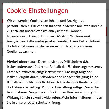
MARIENDOM
DOMMUSEUM
DOMBIBLIOTHEK
Cookie-Einstellungen
Wir verwenden Cookies, um Inhalte und Anzeigen zu
personalisieren, Funktionen für soziale Medien anbieten und die
Zugriffe auf unsere Website analysieren zu können.
Informationen können für soziale Medien, Werbung und
Analysen an Dritte weitergegeben werden. Diese Dritten führen
BISTUM
die Informationen möglicherweise mit Daten aus anderen
Quellen zusammen.
Bistum Hildesheim
Bistum
Nachrichten
Artikel
Bischöfe
Organisation
Bischof Dr. Heiner Wilmer SCJ
Hierbei können auch Dienstleister aus Drittländern, d.h.
Pfarrgemeinden
Weihbischof Dr. Martin Marahrens
Generalvikariat
Für Fortgeschrittene
insbesondere aus Ländern außerhalb der EU ohne angemessenes
Datenschutzniveau, eingesetzt werden. Das birgt folgende
Hildesheimer Dom
Bischof em. Norbert Trelle
Gremien
Risiken: Zugriff durch Behörden ohne Benachrichtigung, keine
Wallfahrten | Pilgern
Weihbischof em. Bongartz
Diözesangericht
Virtueller Rundgang durch den Dom
Kantorenkurs bei der Hildesheimer Dommusik
Betroffenenrechte oder Rechtsmittel, Verlust der Kontrolle über
Veranstaltungen
Weihbischof em. Schwerdtfeger
Gemeindegremien
Tausendjähriger Rosenstock
Termine Wallfahrten und Pilgern
die Datenverarbeitung. Mit Ihrer Einstellung willigen Sie in die
beschriebenen Vorgänge ein. Sie können Ihre Einwilligung mit
Strategieprozess
Weihbischof em. Koitz
Die Hildesheimer Dommusik
Jakobswege im Bistum Hildesheim
07.09.2004
Wirkung für die Zukunft widerrufen. Mehr Informationen finden
Jugend
Bischof em. Dr. Wüstenberg
Sie in unserer
Datenschutzerklärung
.
Hildesheim (bph) Einen Kantorenkurs unter der Leitung von
Geschichte des Bistums
Sedisvakanz
Newsletter für Ministrantinnen und Ministranten
Domkantor Stefan Mahr bietet die Hildesheimer Dommusik am