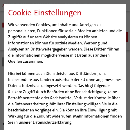
MARIENDOM
DOMMUSEUM
DOMBIBLIOTHEK
Cookie-Einstellungen
Wir verwenden Cookies, um Inhalte und Anzeigen zu
personalisieren, Funktionen für soziale Medien anbieten und die
Zugriffe auf unsere Website analysieren zu können.
Informationen können für soziale Medien, Werbung und
Analysen an Dritte weitergegeben werden. Diese Dritten führen
BISTUM
die Informationen möglicherweise mit Daten aus anderen
Quellen zusammen.
Bistum Hildesheim
Bistum
Nachrichten
Artikel
Bischöfe
Organisation
Bischof Dr. Heiner Wilmer SCJ
Hierbei können auch Dienstleister aus Drittländern, d.h.
Pfarrgemeinden
Weihbischof Dr. Martin Marahrens
Generalvikariat
Gemeinsam durch das
insbesondere aus Ländern außerhalb der EU ohne angemessenes
Datenschutzniveau, eingesetzt werden. Das birgt folgende
Hildesheimer Dom
Bischof em. Norbert Trelle
Gremien
Kirchenjahr
Risiken: Zugriff durch Behörden ohne Benachrichtigung, keine
Wallfahrten | Pilgern
Weihbischof em. Bongartz
Diözesangericht
Virtueller Rundgang durch den Dom
Betroffenenrechte oder Rechtsmittel, Verlust der Kontrolle über
Veranstaltungen
Weihbischof em. Schwerdtfeger
Gemeindegremien
Tausendjähriger Rosenstock
Termine Wallfahrten und Pilgern
die Datenverarbeitung. Mit Ihrer Einstellung willigen Sie in die
Arbeitshilfe bereitet auf kirchliche Feste vor
beschriebenen Vorgänge ein. Sie können Ihre Einwilligung mit
Strategieprozess
Weihbischof em. Koitz
Die Hildesheimer Dommusik
Jakobswege im Bistum Hildesheim
Wirkung für die Zukunft widerrufen. Mehr Informationen finden
Jugend
Bischof em. Dr. Wüstenberg
Sie in unserer
Datenschutzerklärung
.
26.08.2002
Geschichte des Bistums
Sedisvakanz
Newsletter für Ministrantinnen und Ministranten