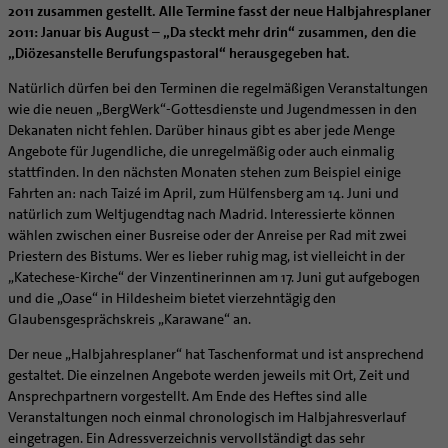
Caritas
Beratungsstellen
Angebote
2011 zusammen gestellt. Alle Termine fasst der neue Halbjahresplaner
Bistumsarchiv
Schulpastoral
Lebensende
Katholisch heiraten
Weltkirche
Bischöfliche Stiftung Gemeinsam für das Leben
2011: Januar bis August – „Da steckt mehr drin“ zusammen, den die
Materialien
Abenteuer Glaube
Katholische Akademie des Bistums Hildesheim
Hochschulpastoral
Projekte
Spiritualität
Hirtenwort: Ehe & Familie
Patientenverfügung
Bolivienpartnerschaft
Bolivienpartnerschaft
„Diözesanstelle Berufungspastoral“ herausgegeben hat.
Unterstützung für Pfarreien und Einrichtungen
Aktuelles
LÜCHTENHOF
Religionsunterricht
Bestände
Stärkung der Demokratie | Einsatz gegen Diskriminierung
Seelsorgefelder
Wissenswertes zur Hochzeit
Wo ist der richtige Platz zum Sterben?
Exerzitien
Internationale Freiwilligendienste
Projektförderung
Bolivienkommission
Natürlich dürfen bei den Terminen die regelmäßigen Veranstaltungen
Prävention
Altersvorsorge und Ruhestand
Familienbildungsstätten
Service
Buchreihen
Begleitung und Vernetzung
Ideen für die Hochzeitsfeier
Hospiz-Seelsorge
Kontemplation
Frauen
Katholische Büros
Internationale Freiwilligendienste
Café Bolivia
Aktuelles
wie die neuen „BergWerk“-Gottesdienste und Jugendmessen in den
Fortbildungen
Arbeitshilfen
Katholische Erwachsenenbildung
Stellenanzeigen
Gemeindeservice
Dekanaten nicht fehlen. Darüber hinaus gibt es aber jede Menge
Berufe in der Kirche
Trausprüche aus der Bibel
Auszeit
Männer
Team
Schöpfungsgerecht 2035
Aus dem Bistum in die Welt
Beratung Direktpartnerschaften
Rückkehrenden-Engagement (ehemalige Freiwillige)
Stellenangebote
Bistumsatlas
Angebote für Jugendliche, die unregelmäßig oder auch einmalig
Forschungsinstitut für Philosophie Hannover
Digitaler Lesesaal
Orden | Gemeinschaften
Hochzeits-Symbole
Geistliche Begleitung
Queersensible Seelsorge
Newsletter
Raum für Vielfalt
Infobrief Weltkirche
Finanzielle Förderung der Bolivienpartnerschaft
Outgoing
Wir machen Kirche - schöpfungsgerecht
stattfinden. In den nächsten Monaten stehen zum Beispiel einige
Liturgie und Kirchenmusik
Beruf und Familie
Verein für Geschichte und Kunst im Bistum Hildesheim
Lebens- und Glaubensorte
City- und Passanten
Weitere Infos
Diakone
Frauenorden
missio-Regionalstelle
Ökologische Fonds
Incoming
Biologische Vielfalt
Fahrten an: nach Taizé im April, zum Hülfensberg am 14. Juni und
Lokale Kirchenentwicklung
KODA
Dombibliothek Hildesheim
natürlich zum Weltjugendtag nach Madrid. Interessierte können
Spirituelle Teambegleitung
Arbeitnehmer
Gemeindereferent:in
Männerorden
Politische Lobbyarbeit
Taizé-Fahrt Herbst 2026
Engagiert in der Gesellschaft
#diegruenegemeinde
Direktorium
wählen zwischen einer Busreise oder der Anreise per Rad mit zwei
Bundeskonferenz der kirchlichen Archive in Deutschland
Unterstützungsangebote für Seelsorgende
Altenheim | Senioren
Pastorale:r Mitarbeiter:in
Geistliche Gemeinschaften
Partnerschaftsvereinbarung
Energetisches Sanieren
Priestern des Bistums. Wer es lieber ruhig mag, ist vielleicht in der
Internationale Freiwilligendienste
Mitarbeitervertretung
Menschen mit Behinderung
Pastoralreferent:in
Ritterorden
Bolivienpartnerschaft Bistum Trier
Fördermittel finden
„Katechese-Kirche“ der Vinzentinerinnen am 17. Juni gut aufgebogen
Netzwerk ChancenGleich
Institutionelles Schutzkonzept
und die „Oase“ in Hildesheim bietet vierzehntägig den
Muttersprachen
Priester
Ordo virginum
Bolivienreise mit Bischof Heiner
Mobilität
Büchereien
Kirchlicher Anzeiger
Glaubensgesprächskreis „Karawane“ an.
Hospiz
Kirchenmusiker:in
Bolivientag 2026
Ökotheologie
Medienstelle
Kirchliches Arbeitsrecht
Der neue „Halbjahresplaner“ hat Taschenformat und ist ansprechend
Internet- und Telefon
Religionslehrer:in
Schöpfungsspiritualität
Newsletter
Schematismus
gestaltet. Die einzelnen Angebote werden jeweils mit Ort, Zeit und
Krankenhaus
Freiwilligendienst
Umweltbildung
Ansprechpartnern vorgestellt. Am Ende des Heftes sind alle
Personalentwicklung
Künstler
Soziale Berufe in der Caritas
Zukunftsräume
Veranstaltungen noch einmal chronologisch im Halbjahresverlauf
Unterstützungsangebot für Seelsorgende
eingetragen. Ein Adressverzeichnis vervollständigt das sehr
Glaubenswege
Aktuelles