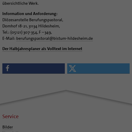
Supervision
übersichtliche Werk.
Ehe - Familie - Geschlechtergerechtigkeit
Veranstaltungen
Coaching
Information und Anforderung:
Kategoriale und Diakonale Seelsorge
Aufbrüche in der Kirche
Diözesanstelle Berufungspastoral,
Notfall
Domhof 18-21, 31134 Hildesheim,
Ehrenamtliche
Polizei- und Feuerwehr
Tel.: (05121) 307-354, F –349,
KirchenZeitung online
E-Mail:
berufungspastoral
@
bistum-hildesheim.de
Schule
Verwaltungsbeauftragte / Verwaltungsleitungen in
Gefängnisseelsorge
Der Halbjahresplaner als Volltext im Internet
Pfarrgemeinden
Segensorte
Service
Bilder