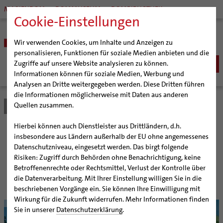
MARIENDOM
DOMMUSEUM
DOMBIBLIOTHEK
Cookie-Einstellungen
Wir verwenden Cookies, um Inhalte und Anzeigen zu
personalisieren, Funktionen für soziale Medien anbieten und die
Zugriffe auf unsere Website analysieren zu können.
Informationen können für soziale Medien, Werbung und
Analysen an Dritte weitergegeben werden. Diese Dritten führen
BISTUM
die Informationen möglicherweise mit Daten aus anderen
Quellen zusammen.
Bistum Hildesheim
Bistum
Nachrichten
Artikel
Bischöfe
Organisation
Bischof Dr. Heiner Wilmer SCJ
Hierbei können auch Dienstleister aus Drittländern, d.h.
Pfarrgemeinden
Weihbischof Dr. Martin Marahrens
Generalvikariat
Glauben und Begegnung
insbesondere aus Ländern außerhalb der EU ohne angemessenes
Datenschutzniveau, eingesetzt werden. Das birgt folgende
Hildesheimer Dom
Bischof em. Norbert Trelle
Gremien
Risiken: Zugriff durch Behörden ohne Benachrichtigung, keine
Wallfahrten | Pilgern
Weihbischof em. Bongartz
Diözesangericht
Virtueller Rundgang durch den Dom
Bistum Hildesheim legt neuen Halbjahresplaner für
Betroffenenrechte oder Rechtsmittel, Verlust der Kontrolle über
Jugendliche auf
Veranstaltungen
Weihbischof em. Schwerdtfeger
Gemeindegremien
Tausendjähriger Rosenstock
Termine Wallfahrten und Pilgern
die Datenverarbeitung. Mit Ihrer Einstellung willigen Sie in die
beschriebenen Vorgänge ein. Sie können Ihre Einwilligung mit
Strategieprozess
Weihbischof em. Koitz
Die Hildesheimer Dommusik
Jakobswege im Bistum Hildesheim
Wirkung für die Zukunft widerrufen. Mehr Informationen finden
© bph
Jugend
Bischof em. Dr. Wüstenberg
Sie in unserer
Datenschutzerklärung
.
Geschichte des Bistums
Sedisvakanz
Newsletter für Ministrantinnen und Ministranten