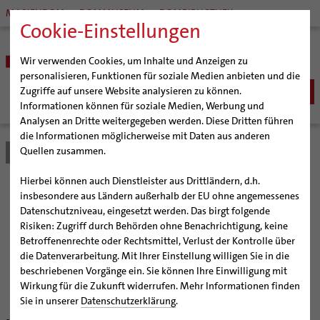
MARIENDOM
DOMMUSEUM
DOMBIBLIOTHEK
Cookie-Einstellungen
Wir verwenden Cookies, um Inhalte und Anzeigen zu
personalisieren, Funktionen für soziale Medien anbieten und die
Zugriffe auf unsere Website analysieren zu können.
Informationen können für soziale Medien, Werbung und
Analysen an Dritte weitergegeben werden. Diese Dritten führen
BISTUM
die Informationen möglicherweise mit Daten aus anderen
Quellen zusammen.
Bistum Hildesheim
Bistum
Nachrichten
Artikel
Bischöfe
Organisation
Bischof Dr. Heiner Wilmer SCJ
Hierbei können auch Dienstleister aus Drittländern, d.h.
Pfarrgemeinden
Weihbischof Dr. Martin Marahrens
Generalvikariat
Hohes Lob vom
insbesondere aus Ländern außerhalb der EU ohne angemessenes
Datenschutzniveau, eingesetzt werden. Das birgt folgende
Hildesheimer Dom
Bischof em. Norbert Trelle
Gremien
Ministerpräsidenten
Risiken: Zugriff durch Behörden ohne Benachrichtigung, keine
Wallfahrten | Pilgern
Weihbischof em. Bongartz
Diözesangericht
Virtueller Rundgang durch den Dom
Betroffenenrechte oder Rechtsmittel, Verlust der Kontrolle über
Veranstaltungen
Weihbischof em. Schwerdtfeger
Gemeindegremien
Tausendjähriger Rosenstock
Termine Wallfahrten und Pilgern
die Datenverarbeitung. Mit Ihrer Einstellung willigen Sie in die
Christian Wulff informierte sich über Internet-
beschriebenen Vorgänge ein. Sie können Ihre Einwilligung mit
Strategieprozess
Weihbischof em. Koitz
Die Hildesheimer Dommusik
Jakobswege im Bistum Hildesheim
Seelsorge des Bistums Hildesheim
Wirkung für die Zukunft widerrufen. Mehr Informationen finden
Jugend
Bischof em. Dr. Wüstenberg
Sie in unserer
Datenschutzerklärung
.
Geschichte des Bistums
Sedisvakanz
Newsletter für Ministrantinnen und Ministranten