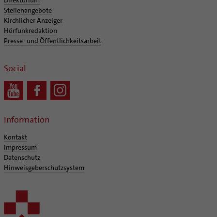
Supervision
Stellenangebote
Ehe - Familie - Geschlechtergerechtigkeit
Veranstaltungen
Coaching
Kirchlicher Anzeiger
Kategoriale und Diakonale Seelsorge
Aufbrüche in der Kirche
Hörfunkredaktion
Notfall
Presse- und Öffentlichkeitsarbeit
Ehrenamtliche
Polizei- und Feuerwehr
KirchenZeitung online
Schule
Social
Verwaltungsbeauftragte / Verwaltungsleitungen in
Gefängnisseelsorge
Pfarrgemeinden
Segensorte
Information
Kontakt
Impressum
Datenschutz
Hinweisgeberschutzsystem