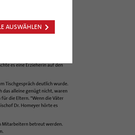
ischof Dr. Josef Homeyer gestern
nlässlich seines 19.
LE AUSWÄHLEN
roßen Sprünge mehr zu. Mehr Raum
am häufigsten von den zwölf
 prägen aber immer stärker auch
t das gemeinsame Essen lernen
chte es eine Erzieherin auf den
beim Tischgespräch deutlich wurde.
 das alleine genügt nicht, waren
für die Eltern. "Wenn die Väter
 Bischof Dr. Homeyer hörte es
n Mitarbeitern betreut werden.
n.