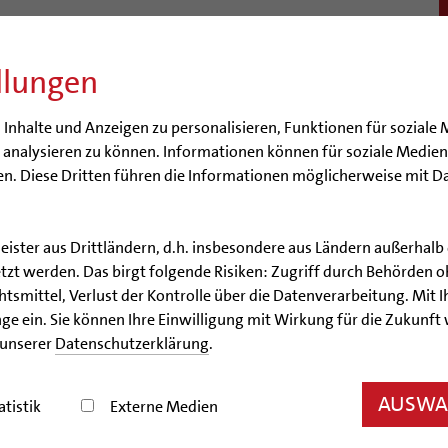
llungen
BISTUM
SEELSORGE
BERATUNG & HILFE
BILDUN
nhalte und Anzeigen zu personalisieren, Funktionen für soziale 
e analysieren zu können. Informationen können für soziale Medi
n. Diese Dritten führen die Informationen möglicherweise mit D
leister aus Drittländern, d.h. insbesondere aus Ländern außerha
Artikel
zt werden. Das birgt folgende Risiken: Zugriff durch Behörden o
smittel, Verlust der Kontrolle über die Datenverarbeitung. Mit Ih
Horte des Respekts
ge ein. Sie können Ihre Einwilligung mit Wirkung für die Zukunft
 unserer
Datenschutzerklärung
.
en katholischer Kindertagesstätten waren beim Bisch
AUSWAH
atistik
Externe Medien