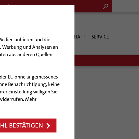
G & KULTUR
KIRCHE & GESELLSCHAFT
SERVICE
Medien anbieten und die
en, Werbung und Analysen an
aten aus anderen Quellen
lb der EU ohne angemessenes
hne Benachrichtigung, keine
rer Einstellung willigen Sie
 widerrufen. Mehr
of zu Gast
L BESTÄTIGEN