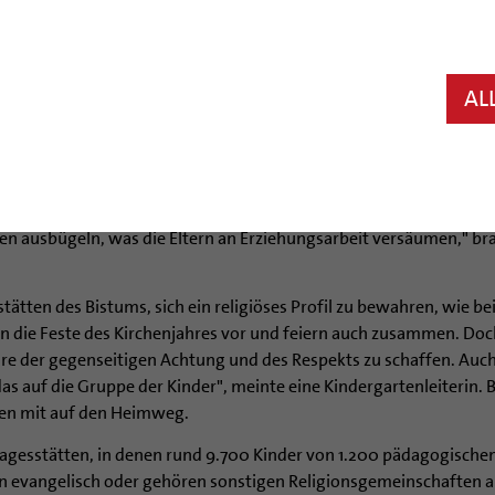
en stehen heute vor großen Problemen, erfuhr der Hildesheimer B
er Kindertagesstätten des Bistums. Der Bischof hatte die Gruppe a
AL
r Kirchen lässt bei den katholischen Kindertagesstätten keine g
rößen – diesen Wunsch hörte der Hildesheimer Bischof denn auch 
esstätten, die seiner Einladung gefolgt waren. Neben materiellen
Von Kindern, die im Kindergarten noch gewindelt werden und ers
en ausbügeln, was die Eltern an Erziehungsarbeit versäumen," bra
stätten des Bistums, sich ein religiöses Profil zu bewahren, wie 
 die Feste des Kirchenjahres vor und feiern auch zusammen. Doch
häre der gegenseitigen Achtung und des Respekts zu schaffen. Auch 
das auf die Gruppe der Kinder", meinte eine Kindergartenleiterin.
sten mit auf den Heimweg.
tagesstätten, in denen rund 9.700 Kinder von 1.200 pädagogische
ren evangelisch oder gehören sonstigen Religionsgemeinschaften a