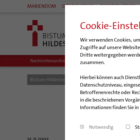
MARIENDOM
DOMMUSEUM
DOMBIBLIOTHEK
Cookie-Einste
Wir verwenden Cookies, um I
Zugriffe auf unsere Websit
Dritte weitergegeben werde
Nachrichtenarchiv
Audio/Podcasts
zusammen.
Hierbei können auch Dienst
Bistum Hildesheim
Bistum
Nachrichten
Datenschutzniveau, eingeset
Betroffenenrechte oder Recht
in die beschriebenen Vorgän
Informationen finden Sie in
Leiterinn
Notwendig
St
14.11.2002