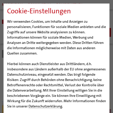
MARIENDOM
DOMMUSEUM
DOMBIBLIOTHEK
Cookie-Einstellungen
Wir verwenden Cookies, um Inhalte und Anzeigen zu
personalisieren, Funktionen für soziale Medien anbieten und die
Zugriffe auf unsere Website analysieren zu können.
Informationen können für soziale Medien, Werbung und
Analysen an Dritte weitergegeben werden. Diese Dritten führen
BISTUM
die Informationen möglicherweise mit Daten aus anderen
Quellen zusammen.
Bistum Hildesheim
Bistum
Nachrichten
Artikel
Bischöfe
Organisation
Bischof Dr. Heiner Wilmer SCJ
Hierbei können auch Dienstleister aus Drittländern, d.h.
Pfarrgemeinden
Weihbischof Dr. Martin Marahrens
Generalvikariat
Junge Leute als Glücksfall
insbesondere aus Ländern außerhalb der EU ohne angemessenes
Datenschutzniveau, eingesetzt werden. Das birgt folgende
Hildesheimer Dom
Bischof em. Norbert Trelle
Gremien
Risiken: Zugriff durch Behörden ohne Benachrichtigung, keine
Wallfahrten | Pilgern
Weihbischof em. Bongartz
Diözesangericht
Virtueller Rundgang durch den Dom
Bischof Norbert Trelle besuchte das „Jugendpastorale
Betroffenenrechte oder Rechtsmittel, Verlust der Kontrolle über
Zentrum Tabor“ in Hannover
Veranstaltungen
Weihbischof em. Schwerdtfeger
Gemeindegremien
Tausendjähriger Rosenstock
Termine Wallfahrten und Pilgern
die Datenverarbeitung. Mit Ihrer Einstellung willigen Sie in die
beschriebenen Vorgänge ein. Sie können Ihre Einwilligung mit
Strategieprozess
Weihbischof em. Koitz
Die Hildesheimer Dommusik
Jakobswege im Bistum Hildesheim
Wirkung für die Zukunft widerrufen. Mehr Informationen finden
© bph
Jugend
Bischof em. Dr. Wüstenberg
Sie in unserer
Datenschutzerklärung
.
Geschichte des Bistums
Sedisvakanz
Newsletter für Ministrantinnen und Ministranten