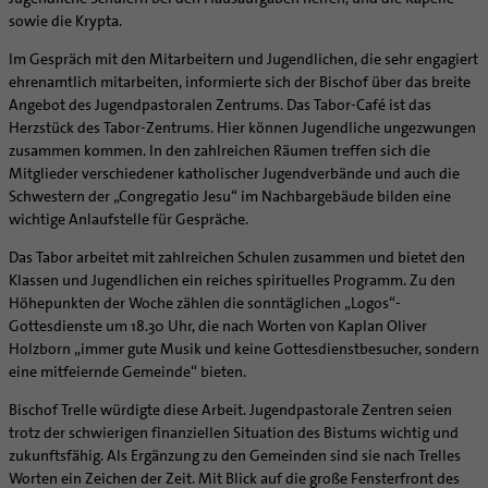
Supervision
sowie die Krypta.
Ehe - Familie - Geschlechtergerechtigkeit
Veranstaltungen
Coaching
Kategoriale und Diakonale Seelsorge
Im Gespräch mit den Mitarbeitern und Jugendlichen, die sehr engagiert
Aufbrüche in der Kirche
ehrenamtlich mitarbeiten, informierte sich der Bischof über das breite
Notfall
Ehrenamtliche
Angebot des Jugendpastoralen Zentrums. Das Tabor-Café ist das
Polizei- und Feuerwehr
KirchenZeitung online
Herzstück des Tabor-Zentrums. Hier können Jugendliche ungezwungen
Schule
zusammen kommen. In den zahlreichen Räumen treffen sich die
Verwaltungsbeauftragte / Verwaltungsleitungen in
Mitglieder verschiedener katholischer Jugendverbände und auch die
Gefängnisseelsorge
Pfarrgemeinden
Schwestern der „Congregatio Jesu“ im Nachbargebäude bilden eine
Segensorte
wichtige Anlaufstelle für Gespräche.
Das Tabor arbeitet mit zahlreichen Schulen zusammen und bietet den
Klassen und Jugendlichen ein reiches spirituelles Programm. Zu den
Höhepunkten der Woche zählen die sonntäglichen „Logos“-
Gottesdienste um 18.30 Uhr, die nach Worten von Kaplan Oliver
Holzborn „immer gute Musik und keine Gottesdienstbesucher, sondern
eine mitfeiernde Gemeinde“ bieten.
Bischof Trelle würdigte diese Arbeit. Jugendpastorale Zentren seien
trotz der schwierigen finanziellen Situation des Bistums wichtig und
zukunftsfähig. Als Ergänzung zu den Gemeinden sind sie nach Trelles
Worten ein Zeichen der Zeit. Mit Blick auf die große Fensterfront des