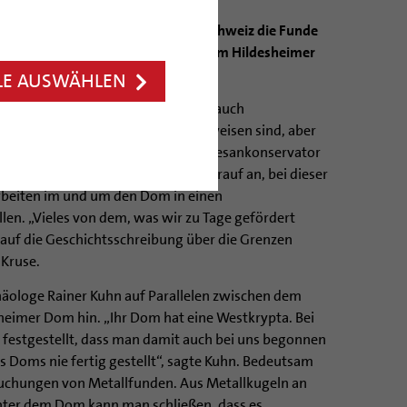
haftler aus Deutschland und der Schweiz die Funde
n Erkenntnisse der Bauforschung am Hildesheimer
LE AUSWÄHLEN
em kleinen Kreis getan, damit man auch
ieren kann, die noch nicht zu beweisen sind, aber
 können“, sagte der ehemalige Diözesankonservator
Karl Bernhard Kruse. Ihm kam es darauf an, bei dieser
rbeiten im und um den Dom in einen
n. „Vieles von dem, was wir zu Tage gefördert
 auf die Geschichtsschreibung über die Grenzen
 Kruse.
äologe Rainer Kuhn auf Parallelen zwischen dem
imer Dom hin. „Ihr Dom hat eine Westkrypta. Bei
festgestellt, dass man damit auch bei uns begonnen
es Doms nie fertig gestellt“, sagte Kuhn. Bedeutsam
suchungen von Metallfunden. Aus Metallkugeln an
unter dem Dom kann man schließen, dass es