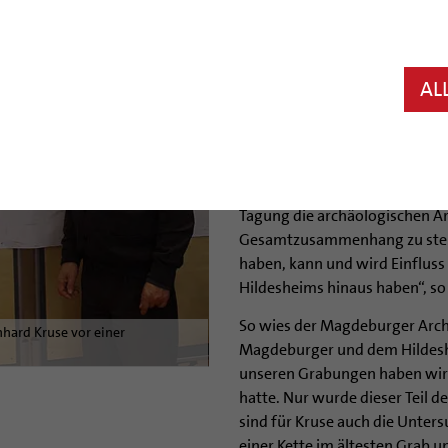
Drei Tage lang haben Wissensc
der Grabungen sowie die neue
Dom ausgewertet.
AL
„Wir haben das bewusst in ein
Vermutungen äußern und diskut
eventuell neue Wege eröffnen
des Bistums Hildesheim, Prof. 
Tagung die archäologischen A
Gesamtzusammenhang zu stelle
haben, kann und wird Einfluss
Hildesheims hinaus haben“, so
So wies der Magdeburger Arch
nhard Kruse vor einer
Magdeburger und dem Hildeshe
unseren Grabungen haben wir 
hatte. Nur wurde dieser Teil d
sind für Kruse auch die Unter
einer Kette im ältesten Grab 