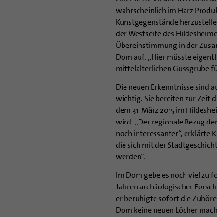
wahrscheinlich im Harz Produk
Kunstgegenstände herzustellen
der Westseite des Hildesheim
Übereinstimmung in der Zus
Dom auf. „Hier müsste eigentl
mittelalterlichen Gussgrube für
Die neuen Erkenntnisse sind au
wichtig. Sie bereiten zur Zeit 
dem 31. März 2015 im Hildesh
wird. „Der regionale Bezug de
noch interessanter“, erklärte K
die sich mit der Stadtgeschich
werden“.
Im Dom gebe es noch viel zu fo
Jahren archäologischer Forsch
er beruhigte sofort die Zuhörer
Dom keine neuen Löcher machen