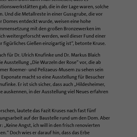
tionswerkstätten gab, die in der Lage waren, solche
. Und die Metallreste in einer Gussgrube, die vor
er Domes entdeckt wurde, weisen eine hohe
ammensetzung mit den großen Bronzewerken im
ich weitergeforscht werden, weil dieser Fund einer
 figürliches Gießen einzigartig ist“, betonte Kruse.
ch für Dr. Ulrich Knufinke und Dr. Markus Blaich
die Ausstellung „Die Wurzeln der Rose“ vor, die ab
eimer Roemer- und Pelizaeus-Musem zu sehen sein
r Exponate macht so eine Ausstellung für Besucher
nufinke. Er ist sich sicher, dass auch „Hildesheimer,
te auskennen, in der Ausstellung viel Neues erfahren
rschen, lautete das Fazit Kruses nach fast fünf
ungsarbeit auf der Baustelle rund um den Dom. Aber
: „Keine Angst, ich will in den frisch renovierten
.“ Doch wies er darauf hin, dass das Erbe