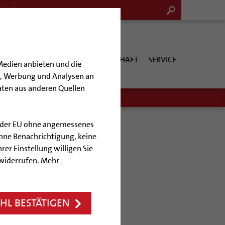
G & KULTUR
KIRCHE & GESELLSCHAFT
SERVICE
Medien anbieten und die
en, Werbung und Analysen an
aten aus anderen Quellen
lb der EU ohne angemessenes
hne Benachrichtigung, keine
rer Einstellung willigen Sie
imer Dom
 widerrufen. Mehr
L BESTÄTIGEN