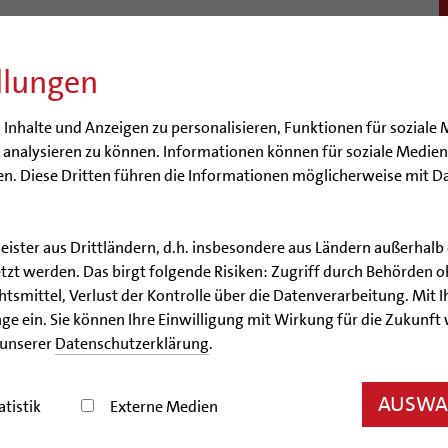
llungen
BISTUM
SEELSORGE
BERATUNG & HILFE
BILDUN
nhalte und Anzeigen zu personalisieren, Funktionen für soziale 
e analysieren zu können. Informationen können für soziale Medi
n. Diese Dritten führen die Informationen möglicherweise mit D
leister aus Drittländern, d.h. insbesondere aus Ländern außerha
Artikel
zt werden. Das birgt folgende Risiken: Zugriff durch Behörden o
smittel, Verlust der Kontrolle über die Datenverarbeitung. Mit Ih
euen Löcher im Hildeshe
ge ein. Sie können Ihre Einwilligung mit Wirkung für die Zukunft
 unserer
Datenschutzerklärung
.
Kolloquium zu Grabungen und Bauforschung
AUSWAH
atistik
Externe Medien
12.09.2014