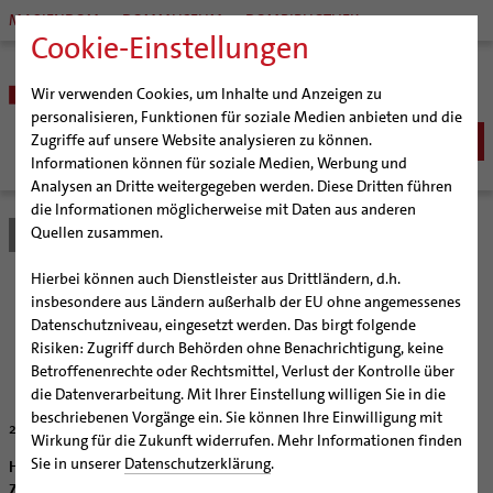
MARIENDOM
DOMMUSEUM
DOMBIBLIOTHEK
Cookie-Einstellungen
Wir verwenden Cookies, um Inhalte und Anzeigen zu
personalisieren, Funktionen für soziale Medien anbieten und die
Zugriffe auf unsere Website analysieren zu können.
Informationen können für soziale Medien, Werbung und
Analysen an Dritte weitergegeben werden. Diese Dritten führen
BISTUM
die Informationen möglicherweise mit Daten aus anderen
Quellen zusammen.
Bistum Hildesheim
Bistum
Nachrichten
Artikel
Bischöfe
Organisation
Bischof Dr. Heiner Wilmer SCJ
Hierbei können auch Dienstleister aus Drittländern, d.h.
Pfarrgemeinden
Weihbischof Dr. Martin Marahrens
Generalvikariat
Kinder singen für Kinder
insbesondere aus Ländern außerhalb der EU ohne angemessenes
Datenschutzniveau, eingesetzt werden. Das birgt folgende
Hildesheimer Dom
Bischof em. Norbert Trelle
Gremien
Risiken: Zugriff durch Behörden ohne Benachrichtigung, keine
Wallfahrten | Pilgern
Weihbischof em. Bongartz
Diözesangericht
Virtueller Rundgang durch den Dom
Sternsingeraktion 2003 hat im Bistum begonnen
Betroffenenrechte oder Rechtsmittel, Verlust der Kontrolle über
Veranstaltungen
Weihbischof em. Schwerdtfeger
Gemeindegremien
Tausendjähriger Rosenstock
Termine Wallfahrten und Pilgern
die Datenverarbeitung. Mit Ihrer Einstellung willigen Sie in die
beschriebenen Vorgänge ein. Sie können Ihre Einwilligung mit
Strategieprozess
Weihbischof em. Koitz
Die Hildesheimer Dommusik
Jakobswege im Bistum Hildesheim
24.12.2002
Wirkung für die Zukunft widerrufen. Mehr Informationen finden
Jugend
Bischof em. Dr. Wüstenberg
Sie in unserer
Datenschutzerklärung
.
Hildesheim (bph) Unter dem Motto "dar un hogar – Kindern ein
Geschichte des Bistums
Sedisvakanz
Newsletter für Ministrantinnen und Ministranten
Zuhause geben" ziehen auch in diesen Wochen wieder Tausende von