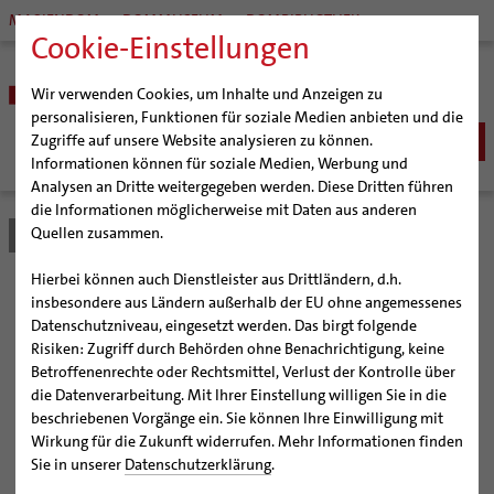
MARIENDOM
DOMMUSEUM
DOMBIBLIOTHEK
Cookie-Einstellungen
Wir verwenden Cookies, um Inhalte und Anzeigen zu
personalisieren, Funktionen für soziale Medien anbieten und die
Zugriffe auf unsere Website analysieren zu können.
Informationen können für soziale Medien, Werbung und
Analysen an Dritte weitergegeben werden. Diese Dritten führen
BISTUM
die Informationen möglicherweise mit Daten aus anderen
Quellen zusammen.
Bistum Hildesheim
Bistum
Nachrichten
Artikel
Bischöfe
Organisation
Bischof Dr. Heiner Wilmer SCJ
Hierbei können auch Dienstleister aus Drittländern, d.h.
Pfarrgemeinden
Weihbischof Dr. Martin Marahrens
Generalvikariat
Kunstwerk von Anna Ullrich
insbesondere aus Ländern außerhalb der EU ohne angemessenes
Datenschutzniveau, eingesetzt werden. Das birgt folgende
Hildesheimer Dom
Bischof em. Norbert Trelle
Gremien
wird dauerhaft im
Risiken: Zugriff durch Behörden ohne Benachrichtigung, keine
Wallfahrten | Pilgern
Weihbischof em. Bongartz
Diözesangericht
Virtueller Rundgang durch den Dom
Betroffenenrechte oder Rechtsmittel, Verlust der Kontrolle über
Dommuseum Hildesheim
Veranstaltungen
Weihbischof em. Schwerdtfeger
Gemeindegremien
Tausendjähriger Rosenstock
Termine Wallfahrten und Pilgern
die Datenverarbeitung. Mit Ihrer Einstellung willigen Sie in die
beschriebenen Vorgänge ein. Sie können Ihre Einwilligung mit
Strategieprozess
Weihbischof em. Koitz
Die Hildesheimer Dommusik
Jakobswege im Bistum Hildesheim
ausgestellt
Wirkung für die Zukunft widerrufen. Mehr Informationen finden
Jugend
Bischof em. Dr. Wüstenberg
Sie in unserer
Datenschutzerklärung
.
Geschichte des Bistums
Sedisvakanz
Newsletter für Ministrantinnen und Ministranten
Ankauf wurde möglich mit Förderung durch die VR-