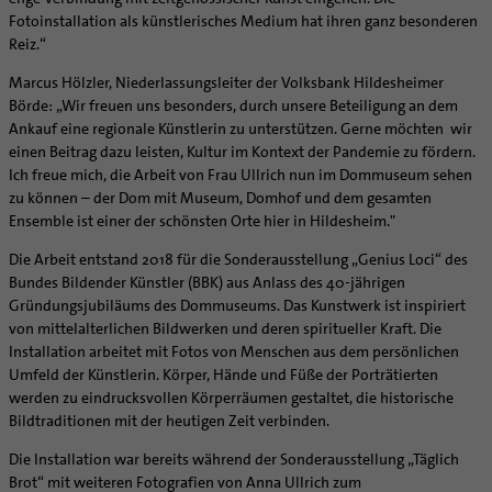
Supervision
Fotoinstallation als künstlerisches Medium hat ihren ganz besonderen
Ehe - Familie - Geschlechtergerechtigkeit
Veranstaltungen
Coaching
Reiz.“
Kategoriale und Diakonale Seelsorge
Aufbrüche in der Kirche
Marcus Hölzler, Niederlassungsleiter der Volksbank Hildesheimer
Notfall
Ehrenamtliche
Börde: „Wir freuen uns besonders, durch unsere Beteiligung an dem
Polizei- und Feuerwehr
KirchenZeitung online
Ankauf eine regionale Künstlerin zu unterstützen. Gerne möchten wir
Schule
einen Beitrag dazu leisten, Kultur im Kontext der Pandemie zu fördern.
Verwaltungsbeauftragte / Verwaltungsleitungen in
Ich freue mich, die Arbeit von Frau Ullrich nun im Dommuseum sehen
Gefängnisseelsorge
Pfarrgemeinden
zu können – der Dom mit Museum, Domhof und dem gesamten
Segensorte
Ensemble ist einer der schönsten Orte hier in Hildesheim."
Die Arbeit entstand 2018 für die Sonderausstellung „Genius Loci“ des
Bundes Bildender Künstler (BBK) aus Anlass des 40-jährigen
Gründungsjubiläums des Dommuseums. Das Kunstwerk ist inspiriert
von mittelalterlichen Bildwerken und deren spiritueller Kraft. Die
Installation arbeitet mit Fotos von Menschen aus dem persönlichen
Umfeld der Künstlerin. Körper, Hände und Füße der Porträtierten
werden zu eindrucksvollen Körperräumen gestaltet, die historische
Bildtraditionen mit der heutigen Zeit verbinden.
Die Installation war bereits während der Sonderausstellung „Täglich
Brot“ mit weiteren Fotografien von Anna Ullrich zum