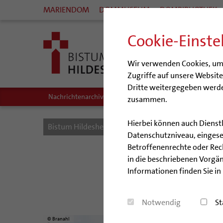
MARIENDOM
DOMMUSEUM
DOMBIBLIOTHEK
Cookie-Einste
Wir verwenden Cookies, um I
Zugriffe auf unsere Websit
Dritte weitergegeben werde
Nachrichtenarchiv
Audio/Podcasts
zusammen.
Hierbei können auch Dienst
Bistum Hildesheim
Bistum
Nachrichten
Datenschutzniveau, eingeset
Betroffenenrechte oder Recht
Op
in die beschriebenen Vorgän
Informationen finden Sie in
Rund 3.
Notwendig
St
© Branahl