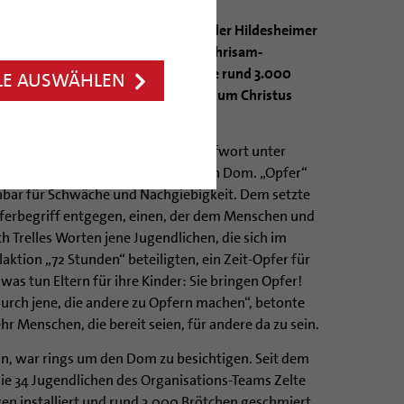
bereitschaft von Jugendlichen hat der Hildesheimer
twochabend bei der traditionellen Chrisam-
om appelliert. Der Bischof bat die rund 3.000
LE AUSWÄHLEN
en Bistum, ihr Leben einzusetzen, um Christus
 dass das Wort „Opfer“ zum Schimpfwort unter
te Trelle in seiner Predigt im vollen Dom. „Opfer“
nbar für Schwäche und Nachgiebigkeit. Dem setzte
pferbegriff entgegen, einen, der dem Menschen und
 Trelles Worten jene Jugendlichen, die sich im
aktion „72 Stunden“ beteiligten, ein Zeit-Opfer für
was tun Eltern für ihre Kinder: Sie bringen Opfer!
durch jene, die andere zu Opfern machen“, betonte
hr Menschen, die bereit seien, für andere da zu sein.
n, war rings um den Dom zu besichtigen. Seit dem
ie 34 Jugendlichen des Organisations-Teams Zelte
n installiert und rund 3.000 Brötchen geschmiert.