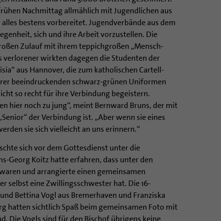
frühen Nachmittag allmählich mit Jugendlichen aus
 alles bestens vorbereitet. Jugendverbände aus dem
genheit, sich und ihre Arbeit vorzustellen. Die
roßen Zulauf mit ihrem teppichgroßen „Mensch-
as verlorener wirkten dagegen die Studenten der
ia“ aus Hannover, die zum katholischen Cartell-
ihrer beeindruckenden schwarz-grünen Uniformen
icht so recht für ihre Verbindung begeistern.
en hier noch zu jung“, meint Bernward Bruns, der mit
„Senior“ der Verbindung ist. „Aber wenn sie eines
erden sie sich vielleicht an uns erinnern.“
schte sich vor dem Gottesdienst unter die
s-Georg Koitz hatte erfahren, dass unter den
 waren und arrangierte einen gemeinsamen
r selbst eine Zwillingsschwester hat. Die 16-
 und Bettina Vogl aus Bremerhaven und Franziska
rg hatten sichtlich Spaß beim gemeinsamen Foto mit
. Die Vogls sind für den Bischof übrigens keine