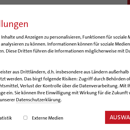
llungen
BISTUM
SEELSORGE
BERATUNG & HILFE
BILDUN
nhalte und Anzeigen zu personalisieren, Funktionen für soziale 
e analysieren zu können. Informationen können für soziale Medi
n. Diese Dritten führen die Informationen möglicherweise mit D
leister aus Drittländern, d.h. insbesondere aus Ländern außerha
Artikel
zt werden. Das birgt folgende Risiken: Zugriff durch Behörden o
smittel, Verlust der Kontrolle über die Datenverarbeitung. Mit Ih
fer bringen für die Mensc
ge ein. Sie können Ihre Einwilligung mit Wirkung für die Zukunft
 unserer
Datenschutzerklärung
.
000 Jugendliche kamen zur Chrisam-Messe nach Hi
AUSWAH
atistik
Externe Medien
09.04.2009