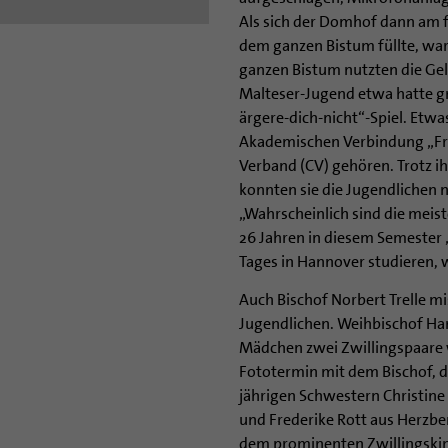
Als sich der Domhof dann am 
dem ganzen Bistum füllte, war
ganzen Bistum nutzten die Gele
Malteser-Jugend etwa hatte g
ärgere-dich-nicht“-Spiel. Etw
Akademischen Verbindung „Fris
Verband (CV) gehören. Trotz 
konnten sie die Jugendlichen n
„Wahrscheinlich sind die meist
26 Jahren in diesem Semester 
Tages in Hannover studieren, w
Auch Bischof Norbert Trelle mi
Jugendlichen. Weihbischof Han
Mädchen zwei Zwillingspaare
Fototermin mit dem Bischof, de
jährigen Schwestern Christine
und Frederike Rott aus Herzbe
dem prominenten Zwillingskind