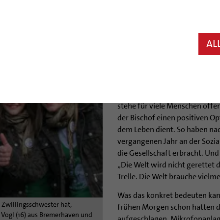
Hildesheim (bph) An die Opfer
Bischof Norbert Trelle am Mit
Jugendmesse im Hildesheimer D
AL
jungen Menschen aus dem ganz
nachzufolgen.
Mit Entsetzen habe er gehört,
Jugendlichen geworden sei, sag
stehe für viele Menschen offe
der Bischof einen positiven O
dem Leben dient. So haben nach
vergangenen Jahr an der Sozial
die Gesellschaft erbracht. Und 
„Die Welt wird nicht gerettet 
Trelle. Die Welt brauche vielme
Was das konkret bedeuten kan
e Zwillingsschwester hat,
frühen Morgen schon hatten d
a Vogl (16) aus Bremerhaven und
aufgeschlagen, Mikrofonanlage