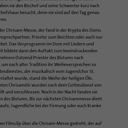
ben sie den Bischof und seine Schwester kurz nach
hofshaus besucht, denn sie sind auf den Tag genau
ren.
der Chrisam-Messe, der fand in der Krypta des Doms
nsprechpartner, Priester zum Beichten oder auch nur
 Gebet. Das Vorprogramm im Dom mit Liedern und
it bildete dann den Auftakt zum beeindruckenden
mehrere Dutzend Priester des Bistums nach
m nach alter Tradition ihr Weiheversprechen zu
esdienstes, der musikalisch vom Jugendchor St.
taltet wurde, stand die Weihe der heiligen Öle.
nnten Chrisamöls wurden nach dem Gottesdienst von
üllt und verschlossen. Noch in der Nacht fanden sie
n des Bistums. Bis zur nächsten Chrisammesse dient
 Taufe, Jugendliche bei der Firmung oder auch Kranke
en Filmclip über die Chrisam-Messe gedreht, der auf