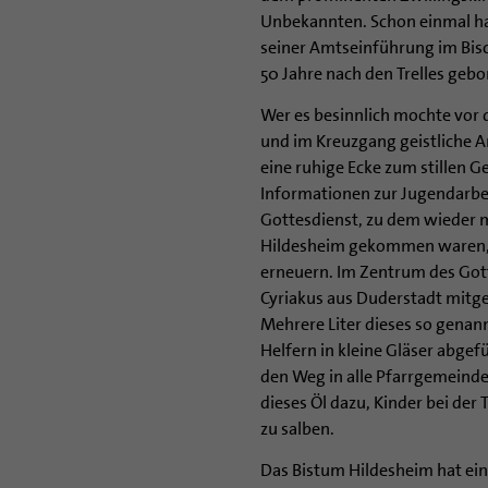
Unbekannten. Schon einmal ha
seiner Amtseinführung im Bisc
50 Jahre nach den Trelles gebo
Wer es besinnlich mochte vor 
und im Kreuzgang geistliche A
eine ruhige Ecke zum stillen
Informationen zur Jugendarbe
Gottesdienst, zu dem wieder 
Hildesheim gekommen waren, u
erneuern. Im Zentrum des Gott
Cyriakus aus Duderstadt mitges
Mehrere Liter dieses so gena
Helfern in kleine Gläser abgef
den Weg in alle Pfarrgemeinde
dieses Öl dazu, Kinder bei der
zu salben.
Das Bistum Hildesheim hat ein