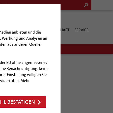
G & KULTUR
KIRCHE & GESELLSCHAFT
SERVICE
Medien anbieten und die
en, Werbung und Analysen an
aten aus anderen Quellen
lb der EU ohne angemessenes
hne Benachrichtigung, keine
rer Einstellung willigen Sie
hen
 widerrufen. Mehr
ldesheim
L BESTÄTIGEN