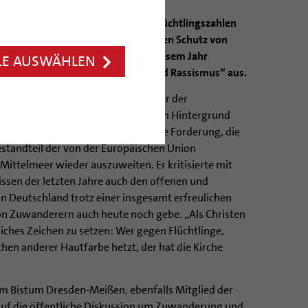
angesichts der anhaltend hohen Flüchtlingszahlen
mmlung in Hildesheim erneut über den Schutz von
m lobt die Bischofskonferenz in diesem Jahr
LE AUSWÄHLEN
eis gegen Fremdenfeindlichkeit und Rassismus“ aus.
rt Trelle erneuerte als Vorsitzender der
utschen Bischofskonferenz vor dem Hintergrund
unglücks vor der libyschen Küste die Forderung, die
estandteil der von der Europäischen Union
Mittelmeer wieder auszuweiten. Er kritisierte mit
nissen der letzten Jahre auch den offenen und
in Deutschland trotz einer insgesamt erfreulichen
on Zuwanderern auch heute noch gebe. „Als Christen
tliches Zeichen zu setzen: Wer gegen Flüchtlinge,
n anderer Hautfarbe hetzt, der hat die Kirche
em Bistum Dresden-Meißen, ebenfalls Mitglied der
uf die öffentliche Diskussion um Zuwanderung und