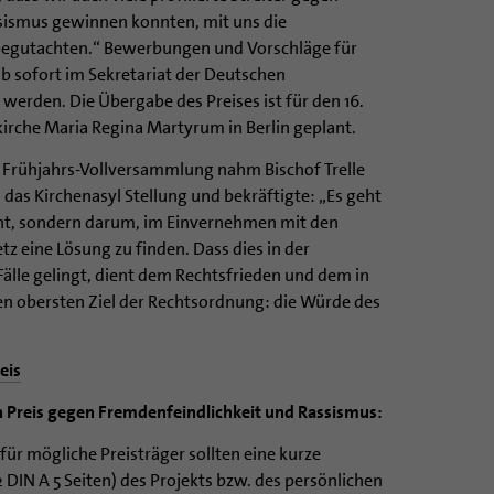
sismus gewinnen konnten, mit uns die
begutachten.“ Bewerbungen und Vorschläge für
b sofort im Sekretariat der Deutschen
werden. Die Übergabe des Preises ist für den 16.
rche Maria Regina Martyrum in Berlin geplant.
 Frühjahrs-Vollversammlung nahm Bischof Trelle
das Kirchenasyl Stellung und bekräftigte: „Es geht
ht, sondern darum, im Einvernehmen mit den
z eine Lösung zu finden. Dass dies in der
lle gelingt, dient dem Rechtsfrieden und dem in
n obersten Ziel der Rechtsordnung: die Würde des
eis
 Preis gegen Fremdenfeindlichkeit und Rassismus:
r mögliche Preisträger sollten eine kurze
2 DIN A 5 Seiten) des Projekts bzw. des persönlichen