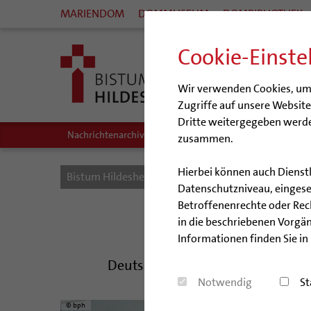
MARIENDOM
DOMMUSEUM
DOMBIBLIOTHEK
Cookie-Einste
Wir verwenden Cookies, um I
Zugriffe auf unsere Websit
Dritte weitergegeben werde
Nachrichtenarchiv
Audio/Podcasts
zusammen.
Hierbei können auch Dienst
Bistum Hildesheim
Bistum
Nachrichten
Datenschutzniveau, eingeset
Betroffenenrechte oder Recht
Pre
in die beschriebenen Vorgän
Informationen finden Sie in
Deutsche Bischöfe unterstützen E
Notwendig
St
© bph