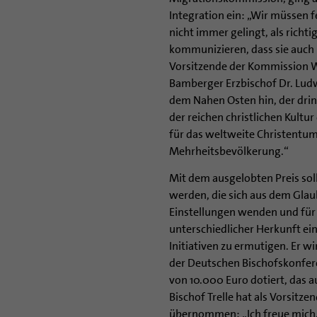
Integration ein: „Wir müssen fe
nicht immer gelingt, als rich
kommunizieren, dass sie auch
Vorsitzende der Kommission W
Bamberger Erzbischof Dr. Ludw
dem Nahen Osten hin, der dr
der reichen christlichen Kultur
für das weltweite Christentum
Mehrheitsbevölkerung.“
Mit dem ausgelobten Preis so
werden, die sich aus dem Gla
Einstellungen wenden und fü
unterschiedlicher Herkunft ein
Initiativen zu ermutigen. Er w
der Deutschen Bischofskonfere
von 10.000 Euro dotiert, das a
Bischof Trelle hat als Vorsitz
übernommen: „Ich freue mich, d