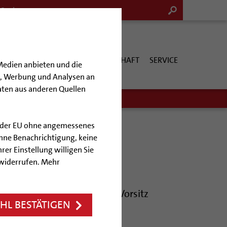
G & KULTUR
KIRCHE & GESELLSCHAFT
SERVICE
Medien anbieten und die
en, Werbung und Analysen an
aten aus anderen Quellen
lb der EU ohne angemessenes
hne Benachrichtigung, keine
rer Einstellung willigen Sie
keit
 widerrufen. Mehr
hof Trelle übernimmt Jury-Vorsitz
L BESTÄTIGEN