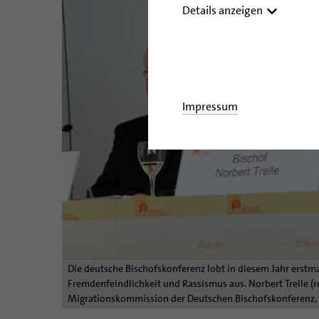
Details anzeigen
Impressum
Die deutsche Bischofskonferenz lobt in diesem Jahr erstm
Fremdenfeindlichkeit und Rassismus aus. Norbert Trelle (re
Migrationskommission der Deutschen Bischofskonferenz, u