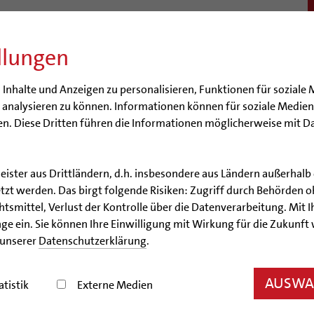
llungen
BISTUM
SEELSORGE
BERATUNG & HILFE
BILDUN
nhalte und Anzeigen zu personalisieren, Funktionen für soziale 
e analysieren zu können. Informationen können für soziale Medi
n. Diese Dritten führen die Informationen möglicherweise mit D
leister aus Drittländern, d.h. insbesondere aus Ländern außerha
Artikel
zt werden. Das birgt folgende Risiken: Zugriff durch Behörden o
smittel, Verlust der Kontrolle über die Datenverarbeitung. Mit Ih
is gegen Fremdenfeindlich
ge ein. Sie können Ihre Einwilligung mit Wirkung für die Zukunft
 unserer
Datenschutzerklärung
.
ngagement für respektvolles Zusammenleben – Bisc
AUSWAH
atistik
Externe Medien
25.02.2015