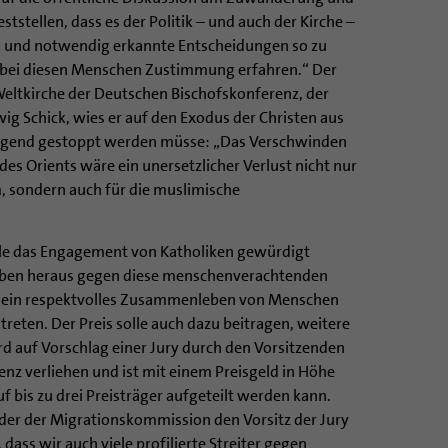
ststellen, dass es der Politik – und auch der Kirche –
tig und notwendig erkannte Entscheidungen so zu
 bei diesen Menschen Zustimmung erfahren.“ Der
eltkirche der Deutschen Bischofskonferenz, der
ig Schick, wies er auf den Exodus der Christen aus
ingend gestoppt werden müsse: „Das Verschwinden
 des Orients wäre ein unersetzlicher Verlust nicht nur
, sondern auch für die muslimische
lle das Engagement von Katholiken gewürdigt
uben heraus gegen diese menschenverachtenden
r ein respektvolles Zusammenleben von Menschen
treten. Der Preis solle auch dazu beitragen, weitere
ird auf Vorschlag einer Jury durch den Vorsitzenden
nz verliehen und ist mit einem Preisgeld in Höhe
uf bis zu drei Preisträger aufgeteilt werden kann.
ender der Migrationskommission den Vorsitz der Jury
ass wir auch viele profilierte Streiter gegen