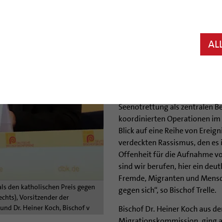
Die deutschen Bischöfe haben 
bei ihrer Frühjahrs-Vollversa
Flüchtlingen beraten. Außerde
AL
erstmals den „Katholischen Pr
Der Hildesheimer Bischof Norbe
Migrationskommission der De
des jüngsten tragischen Boots
Seenotrettung als zentralen B
koordinierten Operationen im 
Blick auf eine Reihe von Ereig
verdeckten Rassismus, den es 
Offenheit für die Aufnahme v
sind wir berufen, hier ein deu
Fremde, Migranten und Mensche
als den katholischen Preis gegen
gegen sich“, so Bischof Trelle.
chts), Vorsitzender der
nd Dr. Heiner Koch, Bischof v
Bischof Dr. Heiner Koch aus d
Migrationskommission, ging a