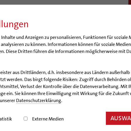
llungen
BISTUM
SEELSORGE
BERATUNG & HILFE
BILDUN
nhalte und Anzeigen zu personalisieren, Funktionen für soziale 
e analysieren zu können. Informationen können für soziale Medi
n. Diese Dritten führen die Informationen möglicherweise mit D
leister aus Drittländern, d.h. insbesondere aus Ländern außerha
Artikel
zt werden. Das birgt folgende Risiken: Zugriff durch Behörden o
smittel, Verlust der Kontrolle über die Datenverarbeitung. Mit Ih
Vorreiter in Sachen Umwel
ge ein. Sie können Ihre Einwilligung mit Wirkung für die Zukunft
 unserer
Datenschutzerklärung
.
um Hildesheim gibt Startschuss für Klimaschutziniti
AUSWAH
atistik
Externe Medien
15.02.2011