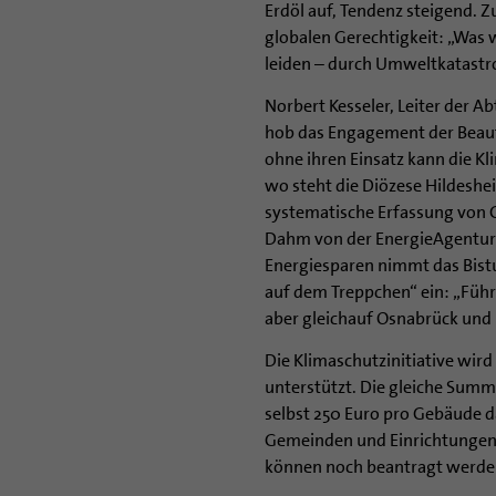
Erdöl auf, Tendenz steigend. 
globalen Gerechtigkeit: „Was w
leiden – durch Umweltkatastr
Norbert Kesseler, Leiter der A
hob das Engagement der Beauf
ohne ihren Einsatz kann die Kl
wo steht die Diözese Hildeshe
systematische Erfassung von G
Dahm von der EnergieAgentur
Energiesparen nimmt das Bistu
auf dem Treppchen“ ein: „Füh
aber gleichauf Osnabrück und
Die Klimaschutzinitiative wi
unterstützt. Die gleiche Summ
selbst 250 Euro pro Gebäude d
Gemeinden und Einrichtungen
können noch beantragt werde