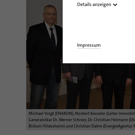
Details anzeigen
Impressum
Michael Voigt (ENAKON), Norbert Kesseler (Leiter Immobil
Generalvikar Dr. Werner Schreer, Dr. Christian Heimann (D
Bistum Hildesheim) und Christian Dahm (EnergieAgentur