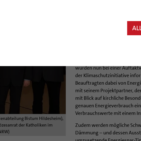
Hildesheim (bph/kiz). Auftakt 
Hildesheim: 100 Gebäude in de
Gemeindezentrum bis zum Ki
AL
geprüft: Wie alt ist der Heizke
genau verbraucht?
Das sind nur drei der Fragen, 
Beauftragte in den Gemeinden
wurden nun bei einer Auftaktv
der Klimaschutzinitiative info
Beauftragten dabei von Energ
mit seinem Projektpartner, de
mit Blick auf kirchliche Beson
genauen Energieverbrauch ein
Verbrauchswerte mit einem In
ienabteilung Bistum Hildesheim),
Zudem werden mögliche Schwa
iözesanrat der Katholiken im
 NRW)
Dämmung – und dessen Aussta
umzusetzende Energiespar-Tip