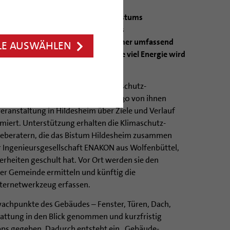
für die Klimaschutzinitiative des Bistums
r Diözese – von der Kirche über das
ndergarten – werden bis zum Sommer umfassend
LE AUSWÄHLEN
ssel? Wie dicht sind die Fenster? Wie viel Energie wird
mit denen sich ehrenamtliche Klimaschutz-
 auseinandersetzen müssen. Über 30 von ihnen
eranstaltung in Hildesheim über Ziele und Verlauf
rmiert. Unterstützung erhalten die Klimaschutz-
ieberatern, die das Bistum Hildesheim zusammen
r Ingenieursgesellschaft ENAKON aus Wolfenbüttel,
derheiten geschult hat. Vor Ort werden sie den
er Gemeinde ermitteln und künftig die
ternetwerkzeug erfassen.
chpunkte des Gebäudes – Fenster, Türen, Dach,
ttung in den Blick genommen und kurzfristig
ps gegeben. Dadurch entsteht ein „Gebäude-