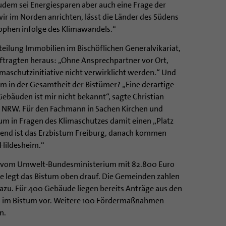
Zudem sei Energiesparen aber auch eine Frage der
ir im Norden anrichten, lässt die Länder des Südens
ophen infolge des Klimawandels.“
bteilung Immobilien im Bischöflichen Generalvikariat,
tragten heraus: „Ohne Ansprechpartner vor Ort,
imaschutzinitiative nicht verwirklicht werden.“ Und
im in der Gesamtheit der Bistümer? „Eine derartige
ebäuden ist mir nicht bekannt“, sagte Christian
 NRW. Für den Fachmann in Sachen Kirchen und
m in Fragen des Klimaschutzes damit einen „Platz
rend ist das Erzbistum Freiburg, danach kommen
 Hildesheim.“
rd vom Umwelt-Bundesministerium mit 82.800 Euro
e legt das Bistum oben drauf. Die Gemeinden zahlen
azu. Für 400 Gebäude liegen bereits Anträge aus den
 im Bistum vor. Weitere 100 Fördermaßnahmen
n.