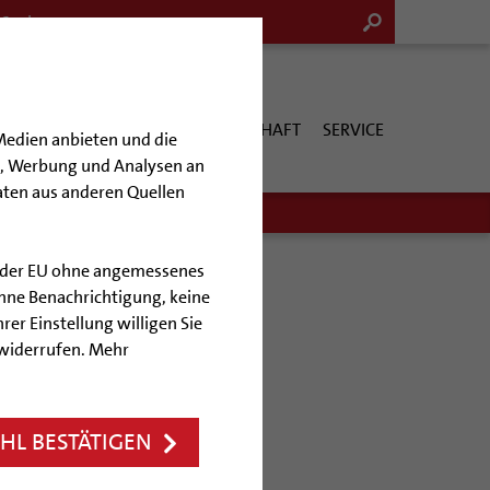
G & KULTUR
KIRCHE & GESELLSCHAFT
SERVICE
Medien anbieten und die
en, Werbung und Analysen an
aten aus anderen Quellen
lb der EU ohne angemessenes
hne Benachrichtigung, keine
rer Einstellung willigen Sie
t
 widerrufen. Mehr
ative
L BESTÄTIGEN