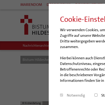
MARIENDOM
DOMMUSEUM
DOMBIBLIOTHEK
Cookie-Einste
Wir verwenden Cookies, um I
Zugriffe auf unsere Websit
Dritte weitergegeben werde
Nachrichtenarchiv
Audio/Podcasts
zusammen.
Hierbei können auch Dienst
Bistum Hildesheim
Bistum
Nachrichten
Datenschutzniveau, eingeset
Betroffenenrechte oder Recht
in die beschriebenen Vorgän
Informationen finden Sie in
Bist
Notwendig
St
© KirchenZeitung