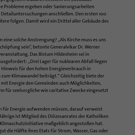
ßere Probleme ergeben oder Sanierungsarbeiten
 Detailuntersuchungen anschließen. Den ersten 100
ere folgen. Damit wird ein Drittel aller Gebäude des
eine solche Anstrengung? „Als Kirche muss es uns
chöpfung sein“, betonte Generalvikar Dr. Werner
veranstaltung. Das Bistum Hildesheim sei in
gefordert: „Drei Lager für nuklearen Abfall liegen
in Hinweis für den hohen Energieverbrauch in
zum Klimawandel beiträgt.“ Gleichzeitig biete der
mit Energie den Gemeinden auch Möglichkeiten,
ann für seelsorgliche wie caritative Zwecke eingesetzt
on für Energie aufwenden müssen, darauf verweist
Jährige ist Mitglied des Diözesanrates der Katholiken
 Klimaschutzinitiative maßgeblich angestoßen hat.
ut die Hälfte ihres Etats für Strom, Wasser, Gas oder