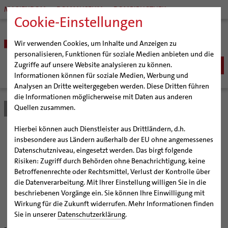
MARIENDOM
DOMMUSEUM
DOMBIBLIOTHEK
Cookie-Einstellungen
Wir verwenden Cookies, um Inhalte und Anzeigen zu
personalisieren, Funktionen für soziale Medien anbieten und die
Zugriffe auf unsere Website analysieren zu können.
Informationen können für soziale Medien, Werbung und
Analysen an Dritte weitergegeben werden. Diese Dritten führen
BISTUM
die Informationen möglicherweise mit Daten aus anderen
Quellen zusammen.
Bistum Hildesheim
Bistum
Nachrichten
Artikel
Bischöfe
Organisation
Bischof Dr. Heiner Wilmer SCJ
Hierbei können auch Dienstleister aus Drittländern, d.h.
Pfarrgemeinden
Weihbischof Dr. Martin Marahrens
Generalvikariat
Weniger Gruppen, mehr
insbesondere aus Ländern außerhalb der EU ohne angemessenes
Datenschutzniveau, eingesetzt werden. Das birgt folgende
Hildesheimer Dom
Bischof em. Norbert Trelle
Gremien
Spenden
Risiken: Zugriff durch Behörden ohne Benachrichtigung, keine
Wallfahrten | Pilgern
Weihbischof em. Bongartz
Diözesangericht
Virtueller Rundgang durch den Dom
Betroffenenrechte oder Rechtsmittel, Verlust der Kontrolle über
Veranstaltungen
Weihbischof em. Schwerdtfeger
Gemeindegremien
Tausendjähriger Rosenstock
Termine Wallfahrten und Pilgern
die Datenverarbeitung. Mit Ihrer Einstellung willigen Sie in die
Sternsingeraktion 2011 erbrachte rund 915.000 Euro im
beschriebenen Vorgänge ein. Sie können Ihre Einwilligung mit
Strategieprozess
Weihbischof em. Koitz
Die Hildesheimer Dommusik
Jakobswege im Bistum Hildesheim
Bistum Hildesheim
Wirkung für die Zukunft widerrufen. Mehr Informationen finden
Jugend
Bischof em. Dr. Wüstenberg
Sie in unserer
Datenschutzerklärung
.
Geschichte des Bistums
Sedisvakanz
Newsletter für Ministrantinnen und Ministranten