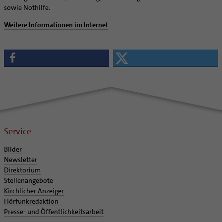
Supervision
sowie Nothilfe.
Ehe - Familie - Geschlechtergerechtigkeit
Veranstaltungen
Coaching
Kategoriale und Diakonale Seelsorge
Weitere Informationen im Internet
Aufbrüche in der Kirche
Notfall
Ehrenamtliche
Polizei- und Feuerwehr
KirchenZeitung online
Schule
Verwaltungsbeauftragte / Verwaltungsleitungen in
Gefängnisseelsorge
Pfarrgemeinden
Segensorte
Service
Bilder
Newsletter
Direktorium
Stellenangebote
Kirchlicher Anzeiger
Hörfunkredaktion
Presse- und Öffentlichkeitsarbeit