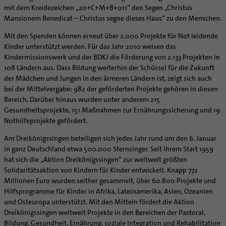
Caritas
Beratungsstellen
Angebote
Bistumsarchiv
Schulpastoral
mit dem Kreidezeichen „20+C+M+B+011“ den Segen „Christus
Lebensende
Katholisch heiraten
Weltkirche
Bischöfliche Stiftung Gemeinsam für das Leben
Materialien
Abenteuer Glaube
Mansionem Benedicat – Christus segne dieses Haus“ zu den Menschen.
Katholische Akademie des Bistums Hildesheim
Hochschulpastoral
Projekte
Spiritualität
Hirtenwort: Ehe & Familie
Patientenverfügung
Bolivienpartnerschaft
Bolivienpartnerschaft
Unterstützung für Pfarreien und Einrichtungen
Aktuelles
LÜCHTENHOF
Religionsunterricht
Bestände
Stärkung der Demokratie | Einsatz gegen Diskriminierung
Mit den Spenden können erneut über 2.000 Projekte für Not leidende
Seelsorgefelder
Wissenswertes zur Hochzeit
Wo ist der richtige Platz zum Sterben?
Exerzitien
Internationale Freiwilligendienste
Projektförderung
Bolivienkommission
Prävention
Altersvorsorge und Ruhestand
Kinder unterstützt werden. Für das Jahr 2010 weisen das
Familienbildungsstätten
Service
Buchreihen
Begleitung und Vernetzung
Ideen für die Hochzeitsfeier
Hospiz-Seelsorge
Kontemplation
Frauen
Katholische Büros
Internationale Freiwilligendienste
Café Bolivia
Aktuelles
Kindermissionswerk und der BDKJ die Förderung von 2.133 Projekten in
Fortbildungen
Arbeitshilfen
Katholische Erwachsenenbildung
Stellenanzeigen
Gemeindeservice
Berufe in der Kirche
Trausprüche aus der Bibel
Auszeit
Männer
Team
108 Ländern aus. Dass Bildung weiterhin der Schüssel für die Zukunft
Schöpfungsgerecht 2035
Aus dem Bistum in die Welt
Beratung Direktpartnerschaften
Rückkehrenden-Engagement (ehemalige Freiwillige)
Stellenangebote
Bistumsatlas
Forschungsinstitut für Philosophie Hannover
Digitaler Lesesaal
der Mädchen und Jungen in den ärmeren Ländern ist, zeigt sich auch
Orden | Gemeinschaften
Hochzeits-Symbole
Geistliche Begleitung
Queersensible Seelsorge
Newsletter
Raum für Vielfalt
Infobrief Weltkirche
Finanzielle Förderung der Bolivienpartnerschaft
Outgoing
Wir machen Kirche - schöpfungsgerecht
Liturgie und Kirchenmusik
Beruf und Familie
bei der Mittelvergabe: 982 der geförderten Projekte gehören in diesen
Verein für Geschichte und Kunst im Bistum Hildesheim
Lebens- und Glaubensorte
City- und Passanten
Weitere Infos
Diakone
Frauenorden
missio-Regionalstelle
Ökologische Fonds
Incoming
Biologische Vielfalt
Bereich. Darüber hinaus wurden unter anderem 215
Lokale Kirchenentwicklung
KODA
Dombibliothek Hildesheim
Spirituelle Teambegleitung
Arbeitnehmer
Gemeindereferent:in
Männerorden
Gesundheitsprojekte, 151 Maßnahmen zur Ernährungssicherung und 19
Politische Lobbyarbeit
Taizé-Fahrt Herbst 2026
Engagiert in der Gesellschaft
#diegruenegemeinde
Direktorium
Bundeskonferenz der kirchlichen Archive in Deutschland
Nothilfeprojekte gefördert.
Unterstützungsangebote für Seelsorgende
Altenheim | Senioren
Pastorale:r Mitarbeiter:in
Geistliche Gemeinschaften
Partnerschaftsvereinbarung
Energetisches Sanieren
Internationale Freiwilligendienste
Mitarbeitervertretung
Menschen mit Behinderung
Pastoralreferent:in
Ritterorden
Am Dreikönigssingen beteiligen sich jedes Jahr rund um den 6. Januar
Bolivienpartnerschaft Bistum Trier
Fördermittel finden
Netzwerk ChancenGleich
Institutionelles Schutzkonzept
in ganz Deutschland etwa 500.000 Sternsinger. Seit ihrem Start 1959
Muttersprachen
Priester
Ordo virginum
Bolivienreise mit Bischof Heiner
Mobilität
Büchereien
Kirchlicher Anzeiger
hat sich die „Aktion Dreikönigssingen“ zur weltweit größten
Hospiz
Kirchenmusiker:in
Bolivientag 2026
Ökotheologie
Solidaritätsaktion von Kindern für Kinder entwickelt. Knapp 772
Medienstelle
Kirchliches Arbeitsrecht
Internet- und Telefon
Religionslehrer:in
Millionen Euro wurden seither gesammelt, über 60.800 Projekte und
Schöpfungsspiritualität
Newsletter
Schematismus
Hilfsprogramme für Kinder in Afrika, Lateinamerika, Asien, Ozeanien
Krankenhaus
Freiwilligendienst
Umweltbildung
Personalentwicklung
und Osteuropa unterstützt. Mit den Mitteln fördert die Aktion
Künstler
Soziale Berufe in der Caritas
Zukunftsräume
Dreikönigssingen weltweit Projekte in den Bereichen der Pastoral,
Unterstützungsangebot für Seelsorgende
Glaubenswege
Bildung, Gesundheit, Ernährung, soziale Integration und Rehabilitation
Aktuelles