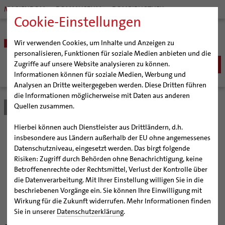
MARIENDOM
DOMMUSEUM
DOMBIBLIOTHEK
Cookie-Einstellungen
Wir verwenden Cookies, um Inhalte und Anzeigen zu
personalisieren, Funktionen für soziale Medien anbieten und die
Zugriffe auf unsere Website analysieren zu können.
Informationen können für soziale Medien, Werbung und
Analysen an Dritte weitergegeben werden. Diese Dritten führen
BISTUM
die Informationen möglicherweise mit Daten aus anderen
Quellen zusammen.
Bistum Hildesheim
Bistum
Nachrichten
Artikel
Bischöfe
Organisation
Bischof Dr. Heiner Wilmer SCJ
Hierbei können auch Dienstleister aus Drittländern, d.h.
Pfarrgemeinden
Weihbischof Dr. Martin Marahrens
Generalvikariat
„Wir haben einen wirklich
insbesondere aus Ländern außerhalb der EU ohne angemessenes
Datenschutzniveau, eingesetzt werden. Das birgt folgende
Hildesheimer Dom
Bischof em. Norbert Trelle
Gremien
Großen verloren“
Risiken: Zugriff durch Behörden ohne Benachrichtigung, keine
Wallfahrten | Pilgern
Weihbischof em. Bongartz
Diözesangericht
Virtueller Rundgang durch den Dom
Betroffenenrechte oder Rechtsmittel, Verlust der Kontrolle über
Veranstaltungen
Weihbischof em. Schwerdtfeger
Gemeindegremien
Tausendjähriger Rosenstock
Termine Wallfahrten und Pilgern
die Datenverarbeitung. Mit Ihrer Einstellung willigen Sie in die
Weihbischof Koitz hält Requiem für Papst im
beschriebenen Vorgänge ein. Sie können Ihre Einwilligung mit
Strategieprozess
Weihbischof em. Koitz
Die Hildesheimer Dommusik
Jakobswege im Bistum Hildesheim
Hildesheimer Dom
Wirkung für die Zukunft widerrufen. Mehr Informationen finden
Jugend
Bischof em. Dr. Wüstenberg
Sie in unserer
Datenschutzerklärung
.
Geschichte des Bistums
Sedisvakanz
Newsletter für Ministrantinnen und Ministranten