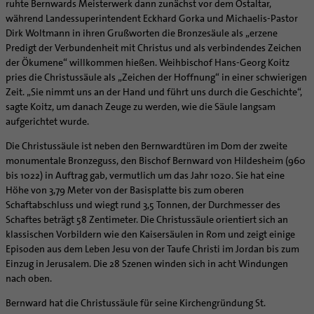
ruhte Bernwards Meisterwerk dann zunächst vor dem Ostaltar,
während Landessuperintendent Eckhard Gorka und Michaelis-Pastor
Dirk Woltmann in ihren Grußworten die Bronzesäule als „erzene
Predigt der Verbundenheit mit Christus und als verbindendes Zeichen
der Ökumene“ willkommen hießen. Weihbischof Hans-Georg Koitz
pries die Christussäule als „Zeichen der Hoffnung“ in einer schwierigen
Zeit. „Sie nimmt uns an der Hand und führt uns durch die Geschichte“,
sagte Koitz, um danach Zeuge zu werden, wie die Säule langsam
aufgerichtet wurde.
Die Christussäule ist neben den Bernwardtüren im Dom der zweite
monumentale Bronzeguss, den Bischof Bernward von Hildesheim (960
bis 1022) in Auftrag gab, vermutlich um das Jahr 1020. Sie hat eine
Höhe von 3,79 Meter von der Basisplatte bis zum oberen
Schaftabschluss und wiegt rund 3,5 Tonnen, der Durchmesser des
Schaftes beträgt 58 Zentimeter. Die Christussäule orientiert sich an
klassischen Vorbildern wie den Kaisersäulen in Rom und zeigt einige
Episoden aus dem Leben Jesu von der Taufe Christi im Jordan bis zum
Einzug in Jerusalem. Die 28 Szenen winden sich in acht Windungen
nach oben.
Bernward hat die Christussäule für seine Kirchengründung St.