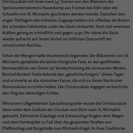
Christussäule mit ihren rund 3,5 Tonnen von den Männern des
Supervision
Ehe - Familie - Geschlechtergerechtigkeit
Veranstaltungen
Spezialunternehmens Hasenkamp aus Frechen bei Köln über die
Coaching
Schwelle von St. Michaelis geschoben werden konnte. Zwischen den
Kategoriale und Diakonale Seelsorge
Aufbrüche in der Kirche
engen Türflügeln des östlichen Zugangs hatten sich offenbar die Rollen
Notfall
der schmalen Fahrbretter unter der Säule verkantet. Doch mit vereinten
Ehrenamtliche
Polizei- und Feuerwehr
Kräften gelang es schließlich und gegen 13.30 Uhr stand die Säule
KirchenZeitung online
wieder aufrecht auf ihrem Sockel im östlichen Querschiff der
Schule
Verwaltungsbeauftragte / Verwaltungsleitungen in
romanischen Basilika.
Gefängnisseelsorge
Pfarrgemeinden
Schon der Morgen hatte ökumenisch begonnen. Der Bläserkreis von St.
Segensorte
Michaelis gestaltete die kleine liturgische Feier an den geöffneten
Bernwardtüren des Doms zur Verabschiedung des bronzenen Werkes.
Bischof Norbert Trelle betonte das „geistliche Ereignis“ dieses Tages
und erinnerte an die römischen Kaiser, die sich zu ihrem Nachruhm
Bronzesäulen errichten ließen. Die Christussäule dagegen verherrliche
den Sieg des lebendigen Gottes.
Mit einem luftgefederten Spezialtransporter wurde die Christussäule
dann unter dem Geläute der Glocken vom Dom nach St. Michaelis
gebracht. Zahlreiche Gläubige und Schaulustige folgten dem Wagen
und dem Domkapitel zu Fuß über die gesperrten Straßen von
Pfaffenstieg und Burgstraße zum Michaelishügel. In ihrer Gastkirche