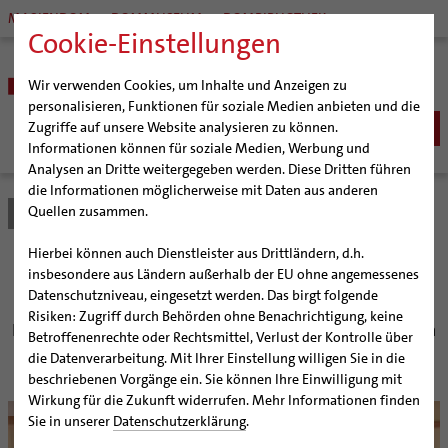
MARIENDOM
DOMMUSEUM
DOMBIBLIOTHEK
Cookie-Einstellungen
Wir verwenden Cookies, um Inhalte und Anzeigen zu
personalisieren, Funktionen für soziale Medien anbieten und die
Zugriffe auf unsere Website analysieren zu können.
Informationen können für soziale Medien, Werbung und
Analysen an Dritte weitergegeben werden. Diese Dritten führen
BISTUM
die Informationen möglicherweise mit Daten aus anderen
Quellen zusammen.
Bistum Hildesheim
Bistum
Nachrichten
Artikel
Bischöfe
Organisation
Bischof Dr. Heiner Wilmer SCJ
Hierbei können auch Dienstleister aus Drittländern, d.h.
Pfarrgemeinden
Weihbischof Dr. Martin Marahrens
Generalvikariat
Zeichen der Hoffnung
insbesondere aus Ländern außerhalb der EU ohne angemessenes
Datenschutzniveau, eingesetzt werden. Das birgt folgende
Hildesheimer Dom
Bischof em. Norbert Trelle
Gremien
Risiken: Zugriff durch Behörden ohne Benachrichtigung, keine
Wallfahrten | Pilgern
Weihbischof em. Bongartz
Diözesangericht
Virtueller Rundgang durch den Dom
Die Christussäule des Hildesheimer Doms steht nun in
Betroffenenrechte oder Rechtsmittel, Verlust der Kontrolle über
St. Michaelis
Veranstaltungen
Weihbischof em. Schwerdtfeger
Gemeindegremien
Tausendjähriger Rosenstock
Termine Wallfahrten und Pilgern
die Datenverarbeitung. Mit Ihrer Einstellung willigen Sie in die
beschriebenen Vorgänge ein. Sie können Ihre Einwilligung mit
Strategieprozess
Weihbischof em. Koitz
Die Hildesheimer Dommusik
Jakobswege im Bistum Hildesheim
Wirkung für die Zukunft widerrufen. Mehr Informationen finden
© bph
Jugend
Bischof em. Dr. Wüstenberg
Sie in unserer
Datenschutzerklärung
.
Geschichte des Bistums
Sedisvakanz
Newsletter für Ministrantinnen und Ministranten