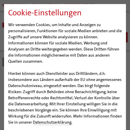
MARIENDOM
DOMMUSEUM
DOMBIBLIOTHEK
Cookie-Einstellungen
Wir verwenden Cookies, um Inhalte und Anzeigen zu
personalisieren, Funktionen für soziale Medien anbieten und die
Zugriffe auf unsere Website analysieren zu können.
Informationen können für soziale Medien, Werbung und
Analysen an Dritte weitergegeben werden. Diese Dritten führen
BISTUM
die Informationen möglicherweise mit Daten aus anderen
Quellen zusammen.
Bistum Hildesheim
Bistum
Nachrichten
Artikel
Bischöfe
Organisation
Bischof Dr. Heiner Wilmer SCJ
Hierbei können auch Dienstleister aus Drittländern, d.h.
Pfarrgemeinden
Weihbischof Dr. Martin Marahrens
Generalvikariat
Zum letzten Mal auf
insbesondere aus Ländern außerhalb der EU ohne angemessenes
Datenschutzniveau, eingesetzt werden. Das birgt folgende
Hildesheimer Dom
Bischof em. Norbert Trelle
Gremien
Augenhöhe
Risiken: Zugriff durch Behörden ohne Benachrichtigung, keine
Wallfahrten | Pilgern
Weihbischof em. Bongartz
Diözesangericht
Virtueller Rundgang durch den Dom
Betroffenenrechte oder Rechtsmittel, Verlust der Kontrolle über
Veranstaltungen
Weihbischof em. Schwerdtfeger
Gemeindegremien
Tausendjähriger Rosenstock
Termine Wallfahrten und Pilgern
die Datenverarbeitung. Mit Ihrer Einstellung willigen Sie in die
Hezilo-Leuchter wird noch einmal herabgelassen und
beschriebenen Vorgänge ein. Sie können Ihre Einwilligung mit
Strategieprozess
Weihbischof em. Koitz
Die Hildesheimer Dommusik
Jakobswege im Bistum Hildesheim
kann besichtigt werden
Wirkung für die Zukunft widerrufen. Mehr Informationen finden
Jugend
Bischof em. Dr. Wüstenberg
Sie in unserer
Datenschutzerklärung
.
Geschichte des Bistums
Sedisvakanz
Newsletter für Ministrantinnen und Ministranten