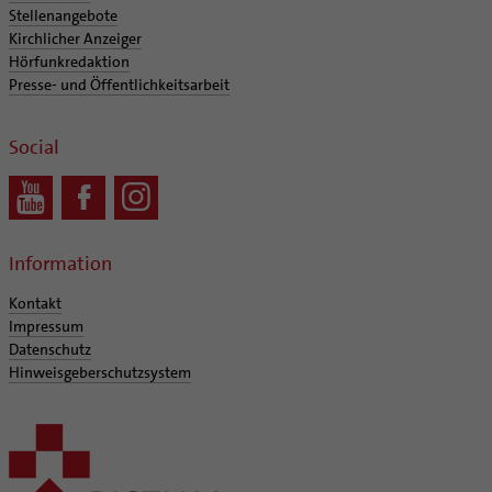
Supervision
Stellenangebote
Ehe - Familie - Geschlechtergerechtigkeit
Veranstaltungen
Coaching
Kirchlicher Anzeiger
Kategoriale und Diakonale Seelsorge
Hörfunkredaktion
Aufbrüche in der Kirche
Presse- und Öffentlichkeitsarbeit
Notfall
Ehrenamtliche
Polizei- und Feuerwehr
KirchenZeitung online
Social
Schule
Verwaltungsbeauftragte / Verwaltungsleitungen in
Gefängnisseelsorge
Pfarrgemeinden
Segensorte
Information
Kontakt
Impressum
Datenschutz
Hinweisgeberschutzsystem