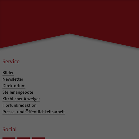
Notfall
Ehrenamtliche
Polizei- und Feuerwehr
KirchenZeitung online
Schule
Verwaltungsbeauftragte / Verwaltungsleitungen in
Gefängnisseelsorge
Pfarrgemeinden
Segensorte
Service
Bilder
Newsletter
Direktorium
Stellenangebote
Kirchlicher Anzeiger
Hörfunkredaktion
Presse- und Öffentlichkeitsarbeit
Social