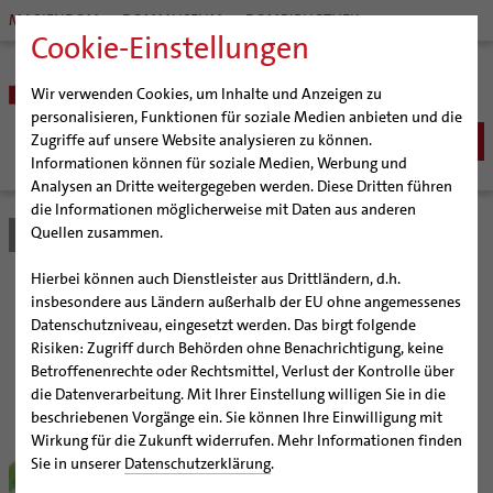
MARIENDOM
DOMMUSEUM
DOMBIBLIOTHEK
Cookie-Einstellungen
Wir verwenden Cookies, um Inhalte und Anzeigen zu
personalisieren, Funktionen für soziale Medien anbieten und die
Zugriffe auf unsere Website analysieren zu können.
Informationen können für soziale Medien, Werbung und
Analysen an Dritte weitergegeben werden. Diese Dritten führen
BISTUM
die Informationen möglicherweise mit Daten aus anderen
Quellen zusammen.
Bistum Hildesheim
Bistum
Veranstaltungen
Details
Bischöfe
Organisation
Bischof Dr. Heiner Wilmer SCJ
Hierbei können auch Dienstleister aus Drittländern, d.h.
Pfarrgemeinden
Weihbischof Dr. Martin Marahrens
Generalvikariat
#diegruenegemeinde
insbesondere aus Ländern außerhalb der EU ohne angemessenes
Datenschutzniveau, eingesetzt werden. Das birgt folgende
Hildesheimer Dom
Bischof em. Norbert Trelle
Gremien
Risiken: Zugriff durch Behörden ohne Benachrichtigung, keine
Wallfahrten | Pilgern
Weihbischof em. Bongartz
Diözesangericht
Virtueller Rundgang durch den Dom
#diegruenegemeinde - Kirche im Freien
Betroffenenrechte oder Rechtsmittel, Verlust der Kontrolle über
Veranstaltungen
Weihbischof em. Schwerdtfeger
Gemeindegremien
Tausendjähriger Rosenstock
Termine Wallfahrten und Pilgern
die Datenverarbeitung. Mit Ihrer Einstellung willigen Sie in die
beschriebenen Vorgänge ein. Sie können Ihre Einwilligung mit
Strategieprozess
Weihbischof em. Koitz
Die Hildesheimer Dommusik
Jakobswege im Bistum Hildesheim
© stock.adobe.com/olesia misheneva
Wirkung für die Zukunft widerrufen. Mehr Informationen finden
Jugend
Bischof em. Dr. Wüstenberg
Sie in unserer
Datenschutzerklärung
.
Geschichte des Bistums
Sedisvakanz
Newsletter für Ministrantinnen und Ministranten