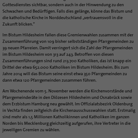
Caritas
Beratungsstellen
Angebote
Bistumsarchiv
Schulpastoral
Gottesdienstes sichtbar, sondern auch in der Hinwendung zu den
Lebensende
Katholisch heiraten
Weltkirche
Bischöfliche Stiftung Gemeinsam für das Leben
Materialien
Abenteuer Glaube
Schwachen und Bedürftigen. Falls dies gelänge, könne das Bistum und
Katholische Akademie des Bistums Hildesheim
Hochschulpastoral
Projekte
Spiritualität
Hirtenwort: Ehe & Familie
Patientenverfügung
Bolivienpartnerschaft
Bolivienpartnerschaft
die katholische Kirche in Norddeutschland „vertrauensvoll in die
Unterstützung für Pfarreien und Einrichtungen
Aktuelles
LÜCHTENHOF
Religionsunterricht
Bestände
Stärkung der Demokratie | Einsatz gegen Diskriminierung
Seelsorgefelder
Wissenswertes zur Hochzeit
Wo ist der richtige Platz zum Sterben?
Exerzitien
Zukunft blicken.“
Internationale Freiwilligendienste
Projektförderung
Bolivienkommission
Prävention
Altersvorsorge und Ruhestand
Familienbildungsstätten
Service
Buchreihen
Begleitung und Vernetzung
Ideen für die Hochzeitsfeier
Hospiz-Seelsorge
Kontemplation
Frauen
Katholische Büros
Internationale Freiwilligendienste
Café Bolivia
Aktuelles
Im Bistum Hildesheim fallen diese Gremienwahlen zusammen mit der
Fortbildungen
Arbeitshilfen
Katholische Erwachsenenbildung
Stellenanzeigen
Gemeindeservice
Berufe in der Kirche
Trausprüche aus der Bibel
Auszeit
Männer
Team
Zusammenführung von 109 bisher selbstständigen Pfarrgemeinden zu
Schöpfungsgerecht 2035
Aus dem Bistum in die Welt
Beratung Direktpartnerschaften
Rückkehrenden-Engagement (ehemalige Freiwillige)
Stellenangebote
Bistumsatlas
Forschungsinstitut für Philosophie Hannover
Digitaler Lesesaal
39 neuen Pfarreien. Damit verringert sich die Zahl der Pfarrgemeinden
Orden | Gemeinschaften
Hochzeits-Symbole
Geistliche Begleitung
Queersensible Seelsorge
Newsletter
Raum für Vielfalt
Infobrief Weltkirche
Finanzielle Förderung der Bolivienpartnerschaft
Outgoing
Wir machen Kirche - schöpfungsgerecht
Liturgie und Kirchenmusik
Beruf und Familie
im Bistum Hildesheim von 313 auf 243. Betroffen von diesen
Verein für Geschichte und Kunst im Bistum Hildesheim
Lebens- und Glaubensorte
City- und Passanten
Weitere Infos
Diakone
Frauenorden
missio-Regionalstelle
Ökologische Fonds
Incoming
Biologische Vielfalt
Zusammenführungen sind rund 213.700 Katholiken, das ist knapp ein
Lokale Kirchenentwicklung
KODA
Dombibliothek Hildesheim
Spirituelle Teambegleitung
Arbeitnehmer
Gemeindereferent:in
Männerorden
Drittel der etwa 652.000 Katholiken im Bistum Hildesheim. Bis zum
Politische Lobbyarbeit
Taizé-Fahrt Herbst 2026
Engagiert in der Gesellschaft
#diegruenegemeinde
Direktorium
Bundeskonferenz der kirchlichen Archive in Deutschland
Jahre 2014 will das Bistum seine einst etwa 350 Pfarrgemeinden zu
Unterstützungsangebote für Seelsorgende
Altenheim | Senioren
Pastorale:r Mitarbeiter:in
Geistliche Gemeinschaften
Partnerschaftsvereinbarung
Energetisches Sanieren
Internationale Freiwilligendienste
Mitarbeitervertretung
dann etwa 120 Pfarrgemeinden zusammen führen.
Menschen mit Behinderung
Pastoralreferent:in
Ritterorden
Bolivienpartnerschaft Bistum Trier
Fördermittel finden
Netzwerk ChancenGleich
Institutionelles Schutzkonzept
Am Wochenende vom 5. November werden die Kirchenvorstände und
Muttersprachen
Priester
Ordo virginum
Bolivienreise mit Bischof Heiner
Mobilität
Büchereien
Kirchlicher Anzeiger
Pfarrgemeinderäte in den Diözesen Hildesheim und Osnabrück sowie
Hospiz
Kirchenmusiker:in
Bolivientag 2026
Ökotheologie
dem Erzbistum Hamburg neu gewählt. Im Offizialatsbezirk Oldenburg
Medienstelle
Kirchliches Arbeitsrecht
Internet- und Telefon
Religionslehrer:in
in Vechta finden zeitgleich die Kirchenausschusswahlen statt. Erstmalig
Schöpfungsspiritualität
Newsletter
Schematismus
sind mehr als 1,5 Millionen Katholikinnen und Katholiken im ganzen
Krankenhaus
Freiwilligendienst
Umweltbildung
Personalentwicklung
Norden bis Mecklenburg gleichzeitig aufgerufen, ihre Vertreter in die
Künstler
Soziale Berufe in der Caritas
Zukunftsräume
jeweiligen Gremien zu wählen.
Unterstützungsangebot für Seelsorgende
Glaubenswege
Aktuelles