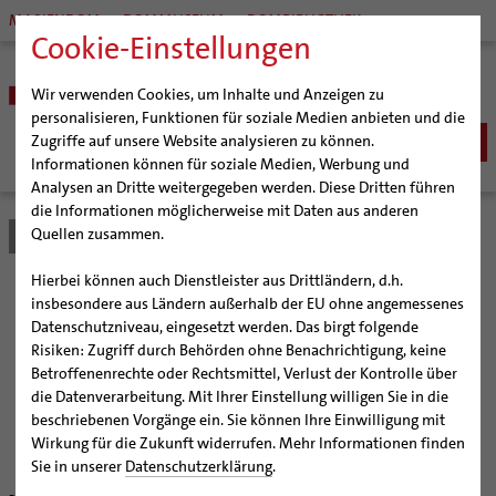
MARIENDOM
DOMMUSEUM
DOMBIBLIOTHEK
Cookie-Einstellungen
Wir verwenden Cookies, um Inhalte und Anzeigen zu
personalisieren, Funktionen für soziale Medien anbieten und die
Zugriffe auf unsere Website analysieren zu können.
Informationen können für soziale Medien, Werbung und
Analysen an Dritte weitergegeben werden. Diese Dritten führen
BISTUM
die Informationen möglicherweise mit Daten aus anderen
Quellen zusammen.
Bistum Hildesheim
Bistum
Nachrichten
Artikel
Bischöfe
Organisation
Bischof Dr. Heiner Wilmer SCJ
Hierbei können auch Dienstleister aus Drittländern, d.h.
Pfarrgemeinden
Weihbischof Dr. Martin Marahrens
Generalvikariat
Aufbrüche erkennen und
insbesondere aus Ländern außerhalb der EU ohne angemessenes
Datenschutzniveau, eingesetzt werden. Das birgt folgende
Hildesheimer Dom
Bischof em. Norbert Trelle
Gremien
fördern
Risiken: Zugriff durch Behörden ohne Benachrichtigung, keine
Wallfahrten | Pilgern
Weihbischof em. Bongartz
Diözesangericht
Virtueller Rundgang durch den Dom
Betroffenenrechte oder Rechtsmittel, Verlust der Kontrolle über
Veranstaltungen
Weihbischof em. Schwerdtfeger
Gemeindegremien
Tausendjähriger Rosenstock
Termine Wallfahrten und Pilgern
die Datenverarbeitung. Mit Ihrer Einstellung willigen Sie in die
Bischof Norbert Trelle wirbt für die Kirchenvorstands-
beschriebenen Vorgänge ein. Sie können Ihre Einwilligung mit
Strategieprozess
Weihbischof em. Koitz
Die Hildesheimer Dommusik
Jakobswege im Bistum Hildesheim
und Pfarrgemeinderatswahlen am 5. November
Wirkung für die Zukunft widerrufen. Mehr Informationen finden
Jugend
Bischof em. Dr. Wüstenberg
Sie in unserer
Datenschutzerklärung
.
Geschichte des Bistums
Sedisvakanz
Newsletter für Ministrantinnen und Ministranten