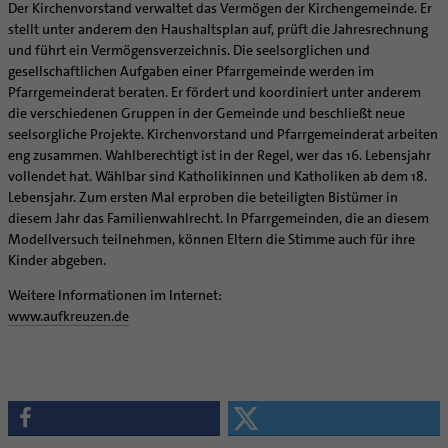
Supervision
Der Kirchenvorstand verwaltet das Vermögen der Kirchengemeinde. Er
Ehe - Familie - Geschlechtergerechtigkeit
Veranstaltungen
stellt unter anderem den Haushaltsplan auf, prüft die Jahresrechnung
Coaching
Kategoriale und Diakonale Seelsorge
und führt ein Vermögensverzeichnis. Die seelsorglichen und
Aufbrüche in der Kirche
gesellschaftlichen Aufgaben einer Pfarrgemeinde werden im
Notfall
Ehrenamtliche
Pfarrgemeinderat beraten. Er fördert und koordiniert unter anderem
Polizei- und Feuerwehr
die verschiedenen Gruppen in der Gemeinde und beschließt neue
KirchenZeitung online
Schule
seelsorgliche Projekte. Kirchenvorstand und Pfarrgemeinderat arbeiten
Verwaltungsbeauftragte / Verwaltungsleitungen in
eng zusammen. Wahlberechtigt ist in der Regel, wer das 16. Lebensjahr
Gefängnisseelsorge
Pfarrgemeinden
vollendet hat. Wählbar sind Katholikinnen und Katholiken ab dem 18.
Segensorte
Lebensjahr. Zum ersten Mal erproben die beteiligten Bistümer in
diesem Jahr das Familienwahlrecht. In Pfarrgemeinden, die an diesem
Modellversuch teilnehmen, können Eltern die Stimme auch für ihre
Kinder abgeben.
Weitere Informationen im Internet:
www.aufkreuzen.de