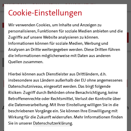
MARIENDOM
DOMMUSEUM
DOMBIBLIOTHEK
Cookie-Einstellungen
Wir verwenden Cookies, um Inhalte und Anzeigen zu
personalisieren, Funktionen für soziale Medien anbieten und die
Zugriffe auf unsere Website analysieren zu können.
Informationen können für soziale Medien, Werbung und
Analysen an Dritte weitergegeben werden. Diese Dritten führen
BISTUM
die Informationen möglicherweise mit Daten aus anderen
Quellen zusammen.
Bistum Hildesheim
Bistum
Nachrichten
Artikel
Bischöfe
Organisation
Bischof Dr. Heiner Wilmer SCJ
Hierbei können auch Dienstleister aus Drittländern, d.h.
Pfarrgemeinden
Weihbischof Dr. Martin Marahrens
Generalvikariat
Beten für den Friedensgipfel
insbesondere aus Ländern außerhalb der EU ohne angemessenes
Datenschutzniveau, eingesetzt werden. Das birgt folgende
Hildesheimer Dom
Bischof em. Norbert Trelle
Gremien
in Assisi
Risiken: Zugriff durch Behörden ohne Benachrichtigung, keine
Wallfahrten | Pilgern
Weihbischof em. Bongartz
Diözesangericht
Virtueller Rundgang durch den Dom
Betroffenenrechte oder Rechtsmittel, Verlust der Kontrolle über
Veranstaltungen
Weihbischof em. Schwerdtfeger
Gemeindegremien
Tausendjähriger Rosenstock
Termine Wallfahrten und Pilgern
die Datenverarbeitung. Mit Ihrer Einstellung willigen Sie in die
Aufruf von Bischof Dr. Josef Homeyer an die Gemeinden
beschriebenen Vorgänge ein. Sie können Ihre Einwilligung mit
Strategieprozess
Weihbischof em. Koitz
Die Hildesheimer Dommusik
Jakobswege im Bistum Hildesheim
der Diözese
Wirkung für die Zukunft widerrufen. Mehr Informationen finden
Jugend
Bischof em. Dr. Wüstenberg
Sie in unserer
Datenschutzerklärung
.
Geschichte des Bistums
Sedisvakanz
Newsletter für Ministrantinnen und Ministranten