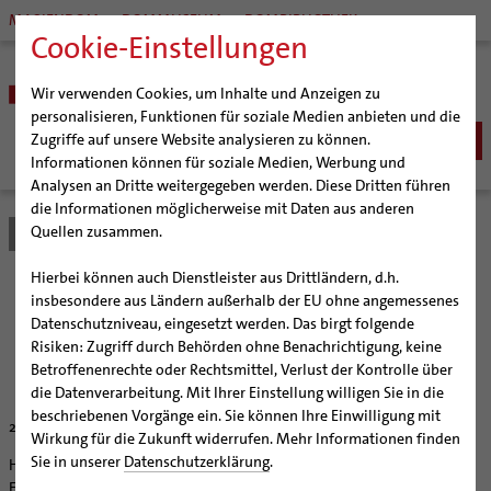
MARIENDOM
DOMMUSEUM
DOMBIBLIOTHEK
Cookie-Einstellungen
Wir verwenden Cookies, um Inhalte und Anzeigen zu
personalisieren, Funktionen für soziale Medien anbieten und die
Zugriffe auf unsere Website analysieren zu können.
Informationen können für soziale Medien, Werbung und
Analysen an Dritte weitergegeben werden. Diese Dritten führen
BISTUM
die Informationen möglicherweise mit Daten aus anderen
Quellen zusammen.
Bistum Hildesheim
Bistum
Nachrichten
Artikel
Bischöfe
Organisation
Bischof Dr. Heiner Wilmer SCJ
Hierbei können auch Dienstleister aus Drittländern, d.h.
Pfarrgemeinden
Weihbischof Dr. Martin Marahrens
Generalvikariat
Entscheidung respektieren
insbesondere aus Ländern außerhalb der EU ohne angemessenes
Datenschutzniveau, eingesetzt werden. Das birgt folgende
Hildesheimer Dom
Bischof em. Norbert Trelle
Gremien
Risiken: Zugriff durch Behörden ohne Benachrichtigung, keine
Wallfahrten | Pilgern
Weihbischof em. Bongartz
Diözesangericht
Virtueller Rundgang durch den Dom
Bistum bietet Duderstädter Schulen seine Hilfe an
Betroffenenrechte oder Rechtsmittel, Verlust der Kontrolle über
Veranstaltungen
Weihbischof em. Schwerdtfeger
Gemeindegremien
Tausendjähriger Rosenstock
Termine Wallfahrten und Pilgern
die Datenverarbeitung. Mit Ihrer Einstellung willigen Sie in die
beschriebenen Vorgänge ein. Sie können Ihre Einwilligung mit
Strategieprozess
Weihbischof em. Koitz
Die Hildesheimer Dommusik
Jakobswege im Bistum Hildesheim
21.03.2002
Wirkung für die Zukunft widerrufen. Mehr Informationen finden
Jugend
Bischof em. Dr. Wüstenberg
Sie in unserer
Datenschutzerklärung
.
Hildesheim (bph) Die Eltern der Schülerinnen und Schüler, die die St.
Geschichte des Bistums
Sedisvakanz
Newsletter für Ministrantinnen und Ministranten
Elisabeth-Schule in Duderstadt besuchen, haben einer