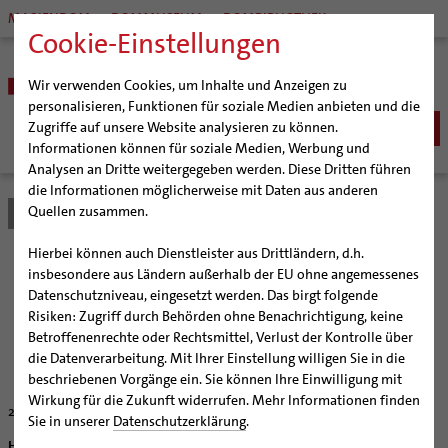
MARIENDOM
DOMMUSEUM
DOMBIBLIOTHEK
Cookie-Einstellungen
Wir verwenden Cookies, um Inhalte und Anzeigen zu
personalisieren, Funktionen für soziale Medien anbieten und die
Zugriffe auf unsere Website analysieren zu können.
Informationen können für soziale Medien, Werbung und
Analysen an Dritte weitergegeben werden. Diese Dritten führen
BISTUM
die Informationen möglicherweise mit Daten aus anderen
Quellen zusammen.
Bistum Hildesheim
Bistum
Nachrichten
Artikel
Bischöfe
Organisation
Bischof Dr. Heiner Wilmer SCJ
Hierbei können auch Dienstleister aus Drittländern, d.h.
Pfarrgemeinden
Weihbischof Dr. Martin Marahrens
Generalvikariat
Glauben in Gemeinschaft
insbesondere aus Ländern außerhalb der EU ohne angemessenes
Datenschutzniveau, eingesetzt werden. Das birgt folgende
Hildesheimer Dom
Bischof em. Norbert Trelle
Gremien
Risiken: Zugriff durch Behörden ohne Benachrichtigung, keine
Wallfahrten | Pilgern
Weihbischof em. Bongartz
Diözesangericht
Virtueller Rundgang durch den Dom
Chrisammesse im Hildesheimer Dom wird zum
Betroffenenrechte oder Rechtsmittel, Verlust der Kontrolle über
Jugendtreffen
Veranstaltungen
Weihbischof em. Schwerdtfeger
Gemeindegremien
Tausendjähriger Rosenstock
Termine Wallfahrten und Pilgern
die Datenverarbeitung. Mit Ihrer Einstellung willigen Sie in die
beschriebenen Vorgänge ein. Sie können Ihre Einwilligung mit
Strategieprozess
Weihbischof em. Koitz
Die Hildesheimer Dommusik
Jakobswege im Bistum Hildesheim
Wirkung für die Zukunft widerrufen. Mehr Informationen finden
29.03.2007
Jugend
Bischof em. Dr. Wüstenberg
Sie in unserer
Datenschutzerklärung
.
Geschichte des Bistums
Sedisvakanz
Newsletter für Ministrantinnen und Ministranten
Hildesheim (bph) Jugendtreffen im Hildesheimer Dom: Zur