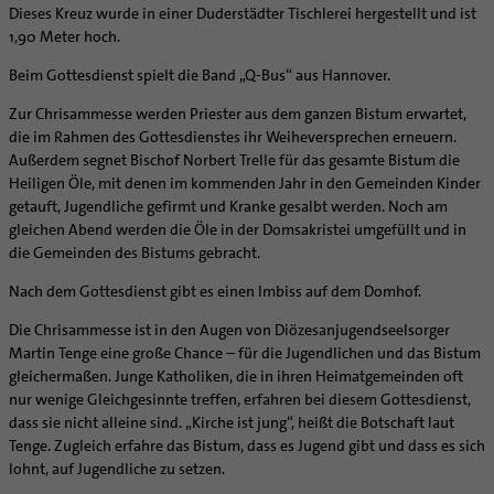
Caritas
Beratungsstellen
Angebote
Dieses Kreuz wurde in einer Duderstädter Tischlerei hergestellt und ist
Bistumsarchiv
Schulpastoral
Lebensende
Katholisch heiraten
Weltkirche
Bischöfliche Stiftung Gemeinsam für das Leben
1,90 Meter hoch.
Materialien
Abenteuer Glaube
Katholische Akademie des Bistums Hildesheim
Hochschulpastoral
Projekte
Spiritualität
Hirtenwort: Ehe & Familie
Patientenverfügung
Bolivienpartnerschaft
Bolivienpartnerschaft
Unterstützung für Pfarreien und Einrichtungen
Aktuelles
Beim Gottesdienst spielt die Band „Q-Bus“ aus Hannover.
LÜCHTENHOF
Religionsunterricht
Bestände
Stärkung der Demokratie | Einsatz gegen Diskriminierung
Seelsorgefelder
Wissenswertes zur Hochzeit
Wo ist der richtige Platz zum Sterben?
Exerzitien
Internationale Freiwilligendienste
Projektförderung
Bolivienkommission
Prävention
Altersvorsorge und Ruhestand
Familienbildungsstätten
Service
Buchreihen
Zur Chrisammesse werden Priester aus dem ganzen Bistum erwartet,
Begleitung und Vernetzung
Ideen für die Hochzeitsfeier
Hospiz-Seelsorge
Kontemplation
Frauen
Katholische Büros
Internationale Freiwilligendienste
Café Bolivia
Aktuelles
Fortbildungen
Arbeitshilfen
die im Rahmen des Gottesdienstes ihr Weiheversprechen erneuern.
Katholische Erwachsenenbildung
Stellenanzeigen
Gemeindeservice
Berufe in der Kirche
Trausprüche aus der Bibel
Auszeit
Männer
Team
Schöpfungsgerecht 2035
Aus dem Bistum in die Welt
Beratung Direktpartnerschaften
Rückkehrenden-Engagement (ehemalige Freiwillige)
Außerdem segnet Bischof Norbert Trelle für das gesamte Bistum die
Stellenangebote
Bistumsatlas
Forschungsinstitut für Philosophie Hannover
Digitaler Lesesaal
Orden | Gemeinschaften
Hochzeits-Symbole
Geistliche Begleitung
Queersensible Seelsorge
Newsletter
Raum für Vielfalt
Infobrief Weltkirche
Finanzielle Förderung der Bolivienpartnerschaft
Outgoing
Wir machen Kirche - schöpfungsgerecht
Heiligen Öle, mit denen im kommenden Jahr in den Gemeinden Kinder
Liturgie und Kirchenmusik
Beruf und Familie
Verein für Geschichte und Kunst im Bistum Hildesheim
getauft, Jugendliche gefirmt und Kranke gesalbt werden. Noch am
Lebens- und Glaubensorte
City- und Passanten
Weitere Infos
Diakone
Frauenorden
missio-Regionalstelle
Ökologische Fonds
Incoming
Biologische Vielfalt
Lokale Kirchenentwicklung
KODA
gleichen Abend werden die Öle in der Domsakristei umgefüllt und in
Dombibliothek Hildesheim
Spirituelle Teambegleitung
Arbeitnehmer
Gemeindereferent:in
Männerorden
Politische Lobbyarbeit
Taizé-Fahrt Herbst 2026
Engagiert in der Gesellschaft
die Gemeinden des Bistums gebracht.
#diegruenegemeinde
Direktorium
Bundeskonferenz der kirchlichen Archive in Deutschland
Unterstützungsangebote für Seelsorgende
Altenheim | Senioren
Pastorale:r Mitarbeiter:in
Geistliche Gemeinschaften
Partnerschaftsvereinbarung
Energetisches Sanieren
Internationale Freiwilligendienste
Mitarbeitervertretung
Nach dem Gottesdienst gibt es einen Imbiss auf dem Domhof.
Menschen mit Behinderung
Pastoralreferent:in
Ritterorden
Bolivienpartnerschaft Bistum Trier
Fördermittel finden
Netzwerk ChancenGleich
Institutionelles Schutzkonzept
Die Chrisammesse ist in den Augen von Diözesanjugendseelsorger
Muttersprachen
Priester
Ordo virginum
Bolivienreise mit Bischof Heiner
Mobilität
Büchereien
Kirchlicher Anzeiger
Martin Tenge eine große Chance – für die Jugendlichen und das Bistum
Hospiz
Kirchenmusiker:in
Bolivientag 2026
Ökotheologie
gleichermaßen. Junge Katholiken, die in ihren Heimatgemeinden oft
Medienstelle
Kirchliches Arbeitsrecht
Internet- und Telefon
Religionslehrer:in
Schöpfungsspiritualität
nur wenige Gleichgesinnte treffen, erfahren bei diesem Gottesdienst,
Newsletter
Schematismus
dass sie nicht alleine sind. „Kirche ist jung“, heißt die Botschaft laut
Krankenhaus
Freiwilligendienst
Umweltbildung
Personalentwicklung
Tenge. Zugleich erfahre das Bistum, dass es Jugend gibt und dass es sich
Künstler
Soziale Berufe in der Caritas
Zukunftsräume
lohnt, auf Jugendliche zu setzen.
Unterstützungsangebot für Seelsorgende
Glaubenswege
Aktuelles